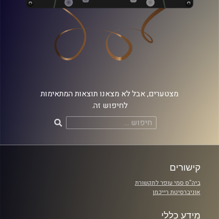
מצטערים, אבל לא מצאנו תוצאות המתאימות
לחיפוש זה.
חיפוש:
קישורים
ביה"ס סמי עופר לתקשורת
אוניברסיטת רייכמן
מידע כללי