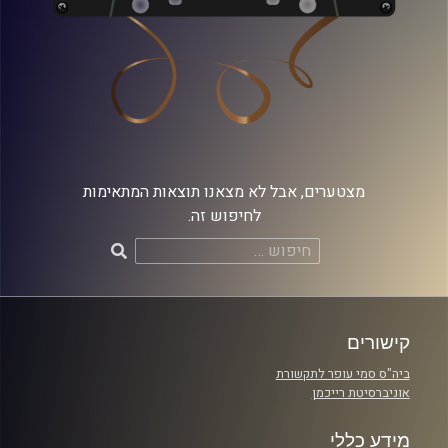
מצטערים, אבל לא מצאנו תוצאות המתאימות
לחיפוש זה.
חיפוש:
קישורים
ביה"ס סמי עופר לתקשורת
אוניברסיטת רייכמן
מידע כללי