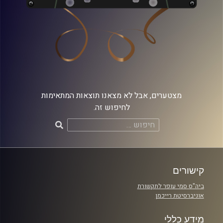
מצטערים, אבל לא מצאנו תוצאות המתאימות
לחיפוש זה.
חיפוש:
קישורים
ביה"ס סמי עופר לתקשורת
אוניברסיטת רייכמן
מידע כללי