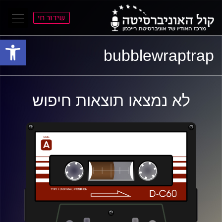
שידור חי
פתח סרגל
ל
ל
bubblewraptrap
תוכן
תפריט
ראשי
ראשי
לא נמצאו תוצאות חיפוש