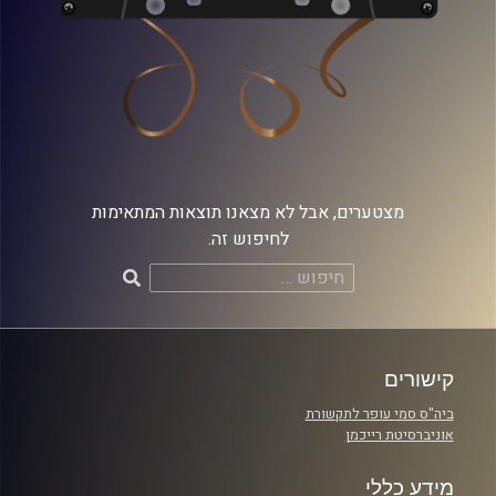
מצטערים, אבל לא מצאנו תוצאות המתאימות
לחיפוש זה.
חיפוש:
קישורים
ביה"ס סמי עופר לתקשורת
אוניברסיטת רייכמן
מידע כללי