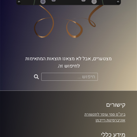
מצטערים, אבל לא מצאנו תוצאות המתאימות
לחיפוש זה.
חיפוש:
קישורים
ביה"ס סמי עופר לתקשורת
אוניברסיטת רייכמן
מידע כללי