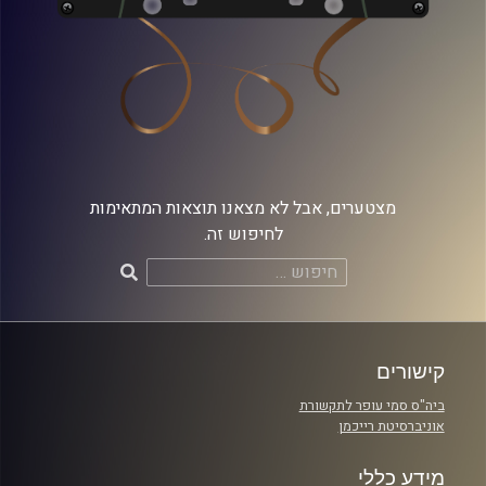
מצטערים, אבל לא מצאנו תוצאות המתאימות
לחיפוש זה.
חיפוש:
קישורים
ביה"ס סמי עופר לתקשורת
אוניברסיטת רייכמן
מידע כללי