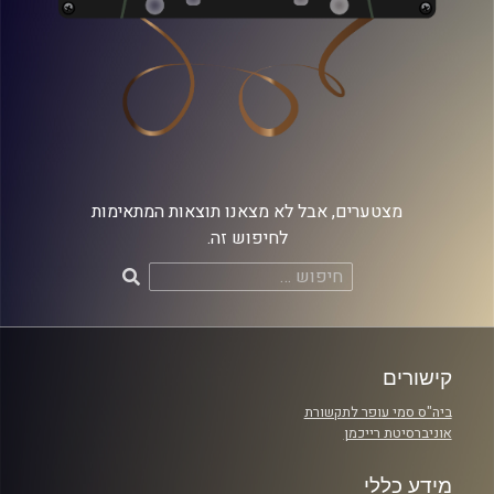
מצטערים, אבל לא מצאנו תוצאות המתאימות
לחיפוש זה.
חיפוש:
קישורים
ביה"ס סמי עופר לתקשורת
אוניברסיטת רייכמן
מידע כללי