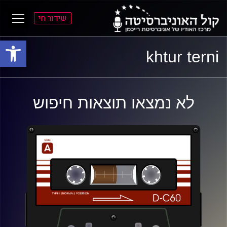
שידור חי
פתח סרגל
ל
ל
khtur terni
תוכן
תפריט
ראשי
ראשי
לא נמצאו תוצאות חיפוש