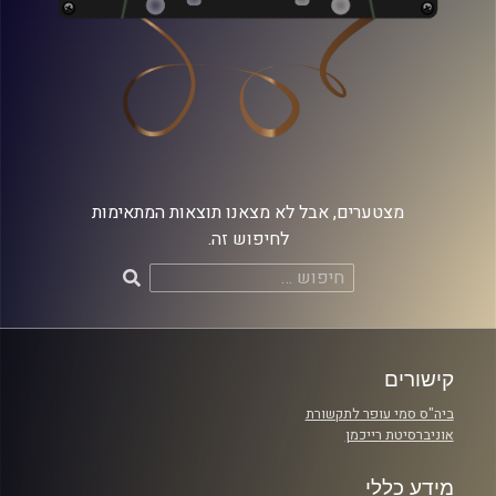
מצטערים, אבל לא מצאנו תוצאות המתאימות
לחיפוש זה.
חיפוש:
קישורים
ביה"ס סמי עופר לתקשורת
אוניברסיטת רייכמן
מידע כללי