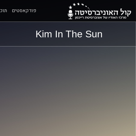
פודקאסטים
תוכנ
ל
ל
Kim In The Sun
תוכן
תפריט
ראשי
ראשי