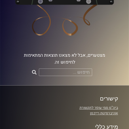
מצטערים, אבל לא מצאנו תוצאות המתאימות
לחיפוש זה.
חיפוש:
קישורים
ביה"ס סמי עופר לתקשורת
אוניברסיטת רייכמן
מידע כללי