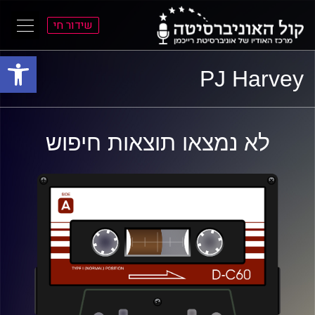
שידור חי
פתח סרגל
ל
ל
PJ Harvey
תוכן
תפריט
ראשי
ראשי
לא נמצאו תוצאות חיפוש