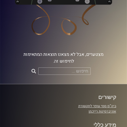
מצטערים, אבל לא מצאנו תוצאות המתאימות
לחיפוש זה.
חיפוש:
קישורים
ביה"ס סמי עופר לתקשורת
אוניברסיטת רייכמן
מידע כללי