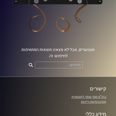
מצטערים, אבל לא מצאנו תוצאות המתאימות
לחיפוש זה.
חיפוש:
קישורים
ביה"ס סמי עופר לתקשורת
אוניברסיטת רייכמן
מידע כללי