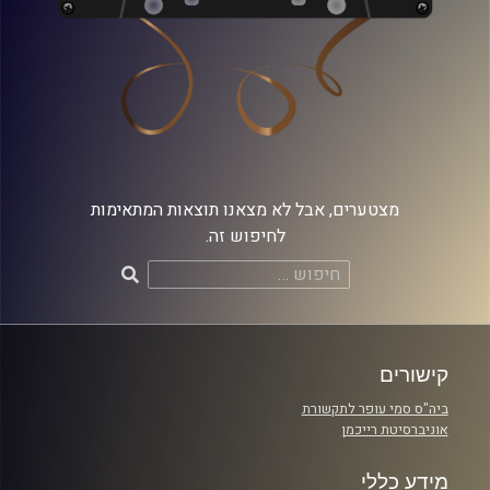
מצטערים, אבל לא מצאנו תוצאות המתאימות
לחיפוש זה.
חיפוש:
קישורים
ביה"ס סמי עופר לתקשורת
אוניברסיטת רייכמן
מידע כללי