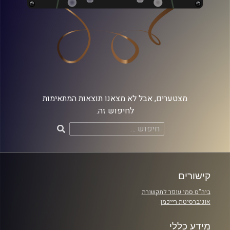
מצטערים, אבל לא מצאנו תוצאות המתאימות
לחיפוש זה.
חיפוש:
קישורים
ביה"ס סמי עופר לתקשורת
אוניברסיטת רייכמן
מידע כללי