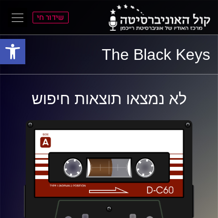
שידור חי
פתח סרגל
ל
ל
The Black Keys
תוכן
תפריט
ראשי
ראשי
לא נמצאו תוצאות חיפוש