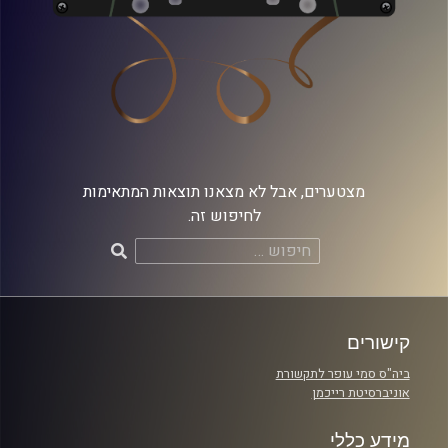
מצטערים, אבל לא מצאנו תוצאות המתאימות
לחיפוש זה.
חיפוש:
קישורים
ביה"ס סמי עופר לתקשורת
אוניברסיטת רייכמן
מידע כללי