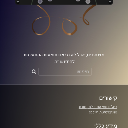
מצטערים, אבל לא מצאנו תוצאות המתאימות
לחיפוש זה.
חיפוש:
קישורים
ביה"ס סמי עופר לתקשורת
אוניברסיטת רייכמן
מידע כללי