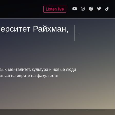
Listen live
верситет Райхман,
зык, менталитет, культура и новые люди
читься на иврите на факультете