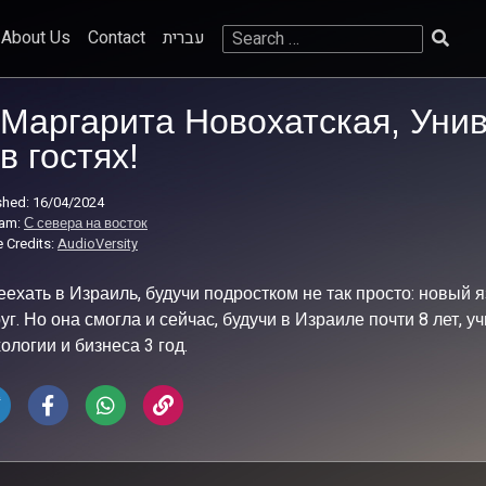
Search
About Us
Contact
עברית
for:
Маргарита Новохатская, Уни
в гостях!
shed: 16/04/2024
ram:
С севера на восток
 Credits:
AudioVersity
ехать в Израиль, будучи подростком не так просто: новый я
уг. Но она смогла и сейчас, будучи в Израиле почти 8 лет, у
ологии и бизнеса 3 год.