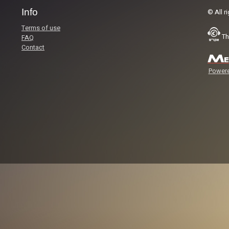
Info
© All r
Terms of use
Th
FAQ
Contact
Powere