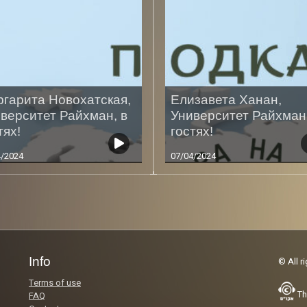
гарита Новохатская,
Елизавета Ханан,
верситет Райхман, в
Университет Райхман,
тях!
гостях!
4/2024
07/04/2024
Less
Info
© All r
Terms of use
Th
FAQ