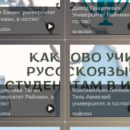
Давид Ганцелевич,
 Евнин, университет
Университет Райхман,
хман, в гостях!
гостях!
6/2024
02/06/2024
дислава Талан,
Максимильян Линкман
верситет Райхман, в
Тель-Авивский
тях!
университет, в гостях!
5/2024
05/05/2024