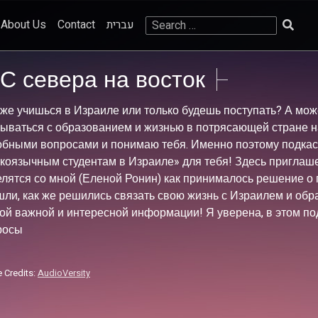
Search
About Us
Contact
עברית
for:
С севера на восток
же учишься в Израиле или только будешь поступать? А може
ываться с образованием и жизнью в потрясающей стране на
бными вопросами и понимаю тебя. Именно поэтому подкаст 
скоязычным студентам в Израиле» для тебя! Здесь приглаш
лятся со мной (Еленой Ронин) как принималось решение о 
ли, как же решились связать свою жизнь с Израилем и обр
ой важной и интересной информации! Я уверена, в этом по
росы
 Credits:
AudioVersity