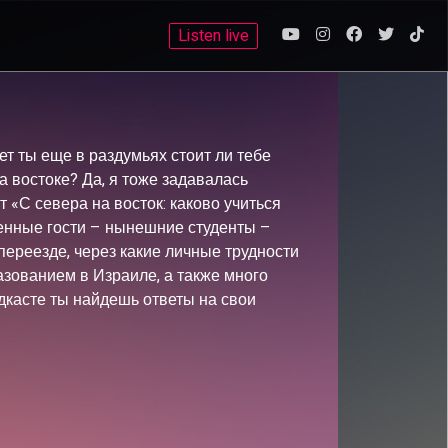
Listen live
т ты еще в раздумьях стоит ли тебе
 востоке? Да, я тоже задавалась
«С севера на восток: каково учиться
енные гости – нынешние студенты –
переезде, через какие личные трудности
азованием в Израиле, а также много
дкасте ты найдешь ответы на свои