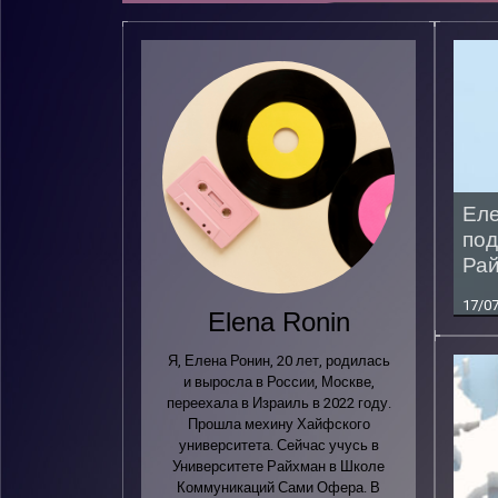
Еле
под
Рай
17/0
Elena Ronin
Я, Елена Ронин, 20 лет, родилась
и выросла в России, Москве,
переехала в Израиль в 2022 году.
Прошла мехину Хайфского
университета. Сейчас учусь в
Университете Райхман в Школе
Коммуникаций Сами Офера. В