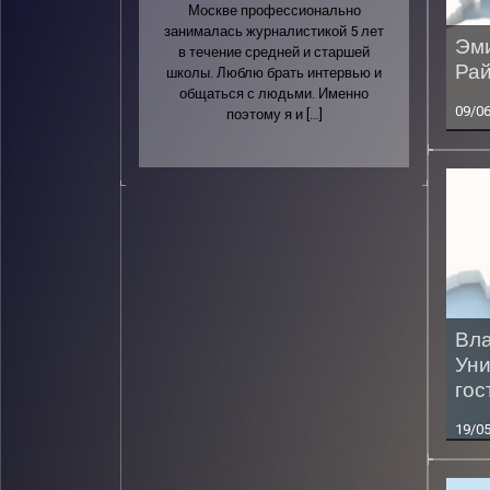
Москве профессионально
занималась журналистикой 5 лет
Эми
в течение средней и старшей
Рай
школы. Люблю брать интервью и
общаться с людьми. Именно
09/0
поэтому я и […]
Вла
Уни
гос
19/0