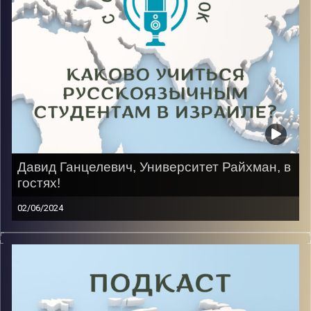
Image Credits:
AudioVersity
Давид Ганцелевич, Университет Райхман, в
гостях!
02/06/2024
Быть подростком очень трудно, особенно когда ты в
16 лет один в чужой стране. Путь в Израиле у нашего
гостя начался на программе «Наале», потом школа,
где приходилось говорить и жить на чужом для себя
языке, а дальше армия и высшее образование.