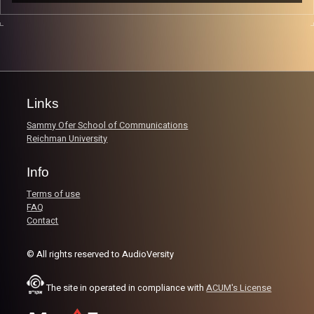
СЭЛА, армия, 2 мехины и наконец факультет
биологии и медицинские наук. Для нее это не просто
слова, а целая жизнь в течение 6 лет.
Image Credits:
AudioVersity
Links
Sammy Ofer School of Communications
Reichman University
Info
Terms of use
FAQ
Contact
© All rights reserved to AudioVersity
The site in operated in compliance with
ACUM's License