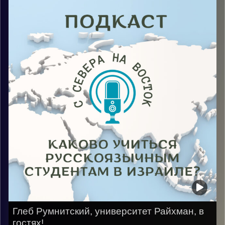
это быть гостем, который делится своим опытом –
возможно грустным, сложным или весёлым, без
особых трудностей. Как создатель подкаста я тоже
решила поделиться своим опытом жизни, первыми
сложными месяцами, находясь в стране одной,
каково учиться в Израиле, а именно на Мехине, и
попытки поступить в университеты, а с этим мне
помогла гостья третьего выпуска Маргарита
Новохатская.
Image Credits:
AudioVersity
Глеб Румнитский, университет Райхман, в
гостях!