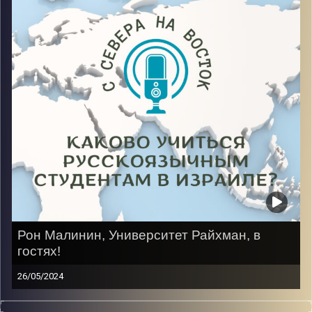
Прошло 11 лет, за спиной все трудности, а впереди
конец магистратуры на факультете «Международные
отношения, Контр терроризм и Кибер безопасность»
Image Credits:
AudioVersity
Рон Малинин, Университет Райхман, в
гостях!
26/05/2024
Путь из школьника-спортсмена в Англии в студента