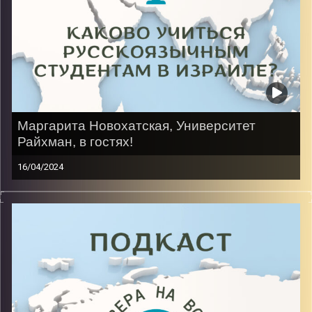
Маргарита Новохатская, Университет
Райхман, в гостях!
16/04/2024
Переехать в Израиль, будучи подростком не так
просто: новый язык, менталитет, культура и новые
люди вокруг. Но она смогла и сейчас, будучи в
Израиле почти 8 лет, учиться на иврите на
факультете психологии и бизнеса 3 год.
Image Credits:
AudioVersity