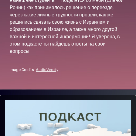
нынешние студенты – поделятся со мной (Еленой
Ронин) как принималось решение о переезде,
через какие личные трудности прошли, как же
решились связать свою жизнь с Израилем и
образованием в Израиле, а также много другой
важной и интересной информации! Я уверена, в
этом подкасте ты найдешь ответы на свои
вопросы
Image Credits:
AudioVersity