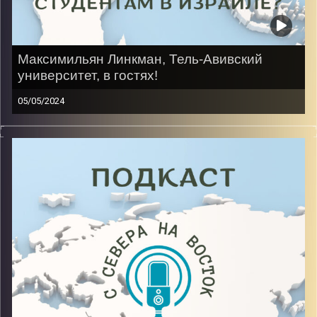
Максимильян Линкман, Тель-Авивский
университет, в гостях!
05/05/2024
Он родился в Израиле, но позже уехал с семьей в
Россию. Ему пришлось проходить мехину в Беэр
Шеве, после которой получилось поступит в
колледж. Однако, желание учить то, что нравиться,
победило, и сейчас он заканчивает бакалавриат на
факультете гуманитарных и точных наук.
Image Credits:
AudioVersity