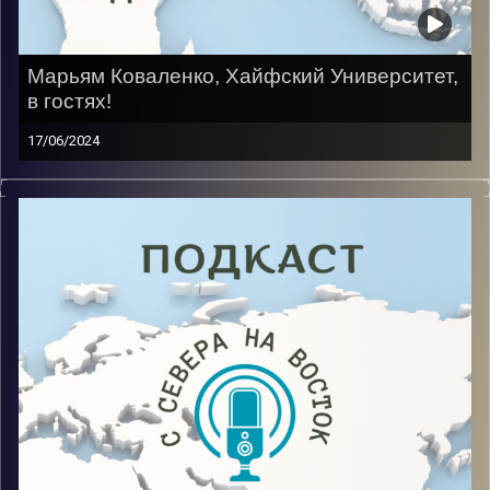
Марьям Коваленко, Хайфский Университет,
в гостях!
17/06/2024
После долгого периода неопределенности она все
таки выбрала Израиль центром своей жизни.
Несмотря на сложную учебу на Мехине для новых
репатриантов, проблемы с армией и сменой
специальности гостья все же идет дальше. Сейчас
она учится на иврите на 1 курсе факультета
«Коммуникации».
Image Credits:
AudioVersity