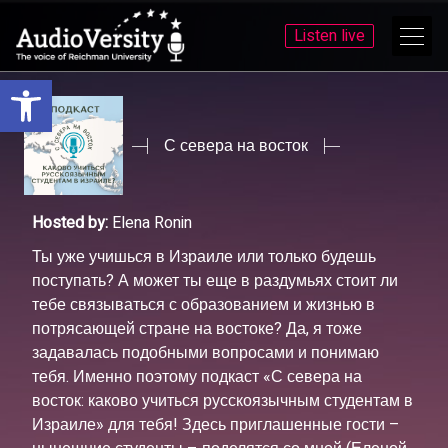
Listen live
Open toolbar
Skip
Skip
to
to
menu
content
С севера на восток
Hosted by:
Elena Ronin
Ты уже учишься в Израиле или только будешь
поступать? А может ты еще в раздумьях стоит ли
тебе связываться с образованием и жизнью в
потрясающей стране на востоке? Да, я тоже
задавалась подобными вопросами и понимаю
тебя. Именно поэтому подкаст «С севера на
восток: каково учиться русскоязычным студентам в
Израиле» для тебя! Здесь приглашенные гости –