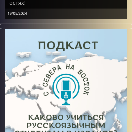
гостях!
19/05/2024
Каково это собраться с силами и перевести всю
свою жизнь во время военных действий в родной
стране, в страну, где военные действия не
заканчиваются? Она не раз слышала этот вопрос,
продолжая жить, и учиться на втором курсе
факультета политологии и устойчивого развития,
одновременно защищая курсовую работу в родной
стране
Image Credits:
AudioVersity