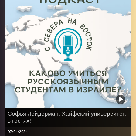
деле учиться любители чая в 5 вечера!
Image Credits:
AudioVersity
Софья Лейдерман, Хайфский университет,
в гостях!
07/04/2024