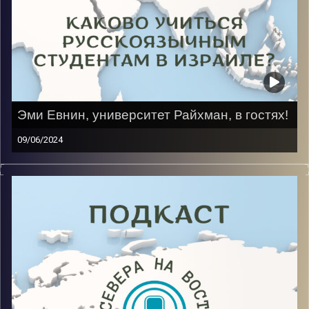
Эми Евнин, университет Райхман, в гостях!
09/06/2024
Для переезда в Израиль пришлось заканчивать
школу экстерном, что не так просто, но и дальше
было нелегко. Героиня прошла Мехину в
Иерусалимском университете, первое время жила
одна, учила новый язык, но с большой любовью и
преданностью к стране. Сейчас она продолжает
учиться на иврите, не побоясь сложностей, на
первом курсе факультета «Экономика и бизнес».