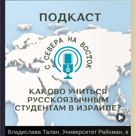
факультета «Предпринимательство и Бизнеса» через
спецназ разведку израильской армии звучит только
просто.
Но не все так легко, и существуют свои нюансы, о
которых рассказал гость в этом выпуске
Image Credits:
AudioVersity
Владислава Талан, Университет Райхман, в