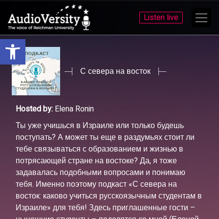
Listen live
Open toolbar
Skip
Skip
to
to
menu
content
С севера на восток
Hosted by:
Elena Ronin
Ты уже учишься в Израиле или только будешь
поступать? А может ты еще в раздумьях стоит ли
тебе связываться с образованием и жизнью в
потрясающей стране на востоке? Да, я тоже
задавалась подобными вопросами и понимаю
тебя. Именно поэтому подкаст «С севера на
восток: каково учиться русскоязычным студентам в
Израиле» для тебя! Здесь приглашенные гости –