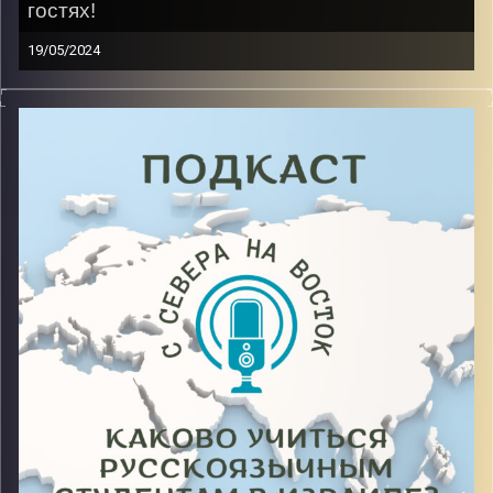
гостях!
19/05/2024
Каково это собраться с силами и перевести всю
свою жизнь во время военных действий в родной
стране, в страну, где военные действия не
заканчиваются? Она не раз слышала этот вопрос,
продолжая жить, и учиться на втором курсе
факультета политологии и устойчивого развития,
одновременно защищая курсовую работу в родной
стране
Image Credits:
AudioVersity