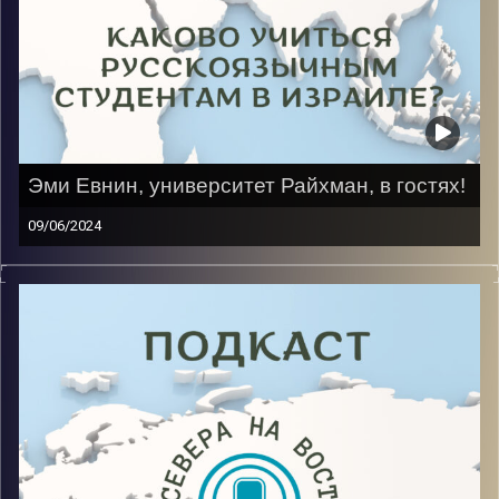
Эми Евнин, университет Райхман, в гостях!
09/06/2024
Для переезда в Израиль пришлось заканчивать
школу экстерном, что не так просто, но и дальше
было нелегко. Героиня прошла Мехину в
Иерусалимском университете, первое время жила
одна, учила новый язык, но с большой любовью и
преданностью к стране. Сейчас она продолжает
учиться на иврите, не побоясь сложностей, на
первом курсе факультета «Экономика и бизнес».