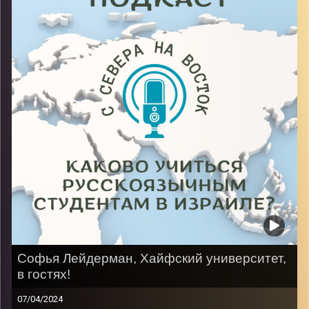
деле учиться любители чая в 5 вечера!
Image Credits:
AudioVersity
Софья Лейдерман, Хайфский университет,
в гостях!
07/04/2024