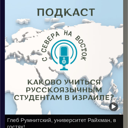
это быть гостем, который делится своим опытом –
возможно грустным, сложным или весёлым, без
особых трудностей. Как создатель подкаста я тоже
решила поделиться своим опытом жизни, первыми
сложными месяцами, находясь в стране одной,
каково учиться в Израиле, а именно на Мехине, и
попытки поступить в университеты, а с этим мне
помогла гостья третьего выпуска Маргарита
Новохатская.
Image Credits:
AudioVersity
Глеб Румнитский, университет Райхман, в
гостях!