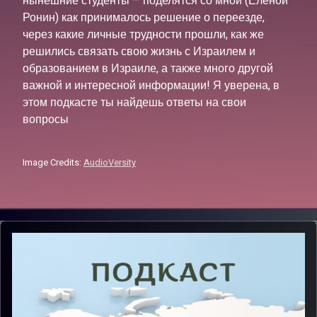
нынешние студенты – поделятся со мной (Еленой
Ронин) как принималось решение о переезде,
через какие личные трудности прошли, как же
решились связать свою жизнь с Израилем и
образованием в Израиле, а также много другой
важной и интересной информации! Я уверена, в
этом подкасте ты найдешь ответы на свои
вопросы
Image Credits:
AudioVersity