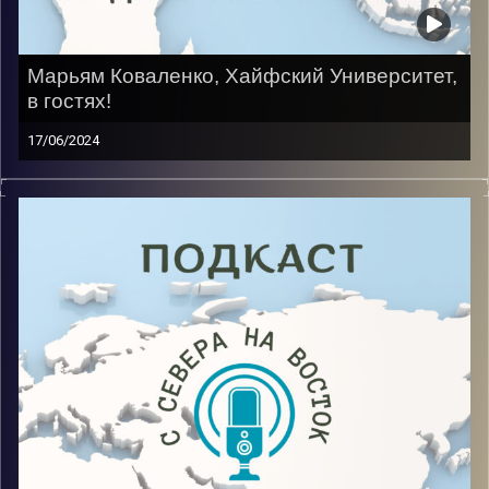
Марьям Коваленко, Хайфский Университет,
в гостях!
17/06/2024
После долгого периода неопределенности она все
таки выбрала Израиль центром своей жизни.
Несмотря на сложную учебу на Мехине для новых
репатриантов, проблемы с армией и сменой
специальности гостья все же идет дальше. Сейчас
она учится на иврите на 1 курсе факультета
«Коммуникации».
Image Credits:
AudioVersity