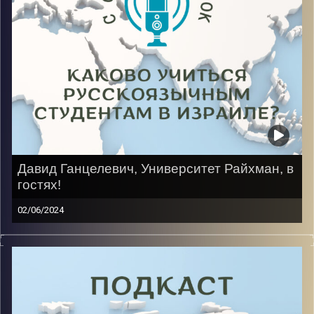
Image Credits:
AudioVersity
Давид Ганцелевич, Университет Райхман, в
гостях!
02/06/2024
Быть подростком очень трудно, особенно когда ты в
16 лет один в чужой стране. Путь в Израиле у нашего
гостя начался на программе «Наале», потом школа,
где приходилось говорить и жить на чужом для себя
языке, а дальше армия и высшее образование.