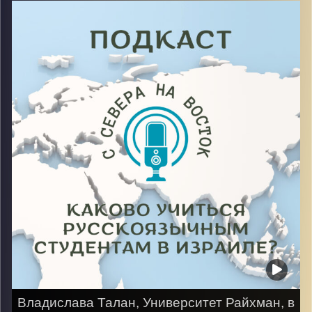
факультета «Предпринимательство и Бизнеса» через
спецназ разведку израильской армии звучит только
просто.
Но не все так легко, и существуют свои нюансы, о
которых рассказал гость в этом выпуске
Image Credits:
AudioVersity
Владислава Талан, Университет Райхман, в