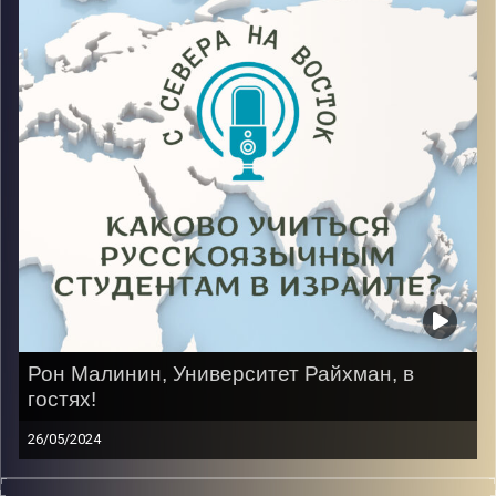
Прошло 11 лет, за спиной все трудности, а впереди
конец магистратуры на факультете «Международные
отношения, Контр терроризм и Кибер безопасность»
Image Credits:
AudioVersity
Рон Малинин, Университет Райхман, в
гостях!
26/05/2024
Путь из школьника-спортсмена в Англии в студента