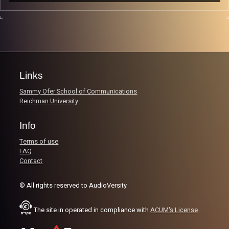
СЭЛА, армия, 2 мехины и наконец факультет
биологии и медицинские наук. Для нее это не просто
слова, а целая жизнь в течение 6 лет.
Image Credits:
AudioVersity
Links
Sammy Ofer School of Communications
Reichman University
Info
Terms of use
FAQ
Contact
© All rights reserved to AudioVersity
The site in operated in compliance with
ACUM's License