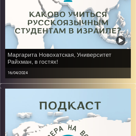
Маргарита Новохатская, Университет
Райхман, в гостях!
16/04/2024
Переехать в Израиль, будучи подростком не так
просто: новый язык, менталитет, культура и новые
люди вокруг. Но она смогла и сейчас, будучи в
Израиле почти 8 лет, учиться на иврите на
факультете психологии и бизнеса 3 год.
Image Credits:
AudioVersity