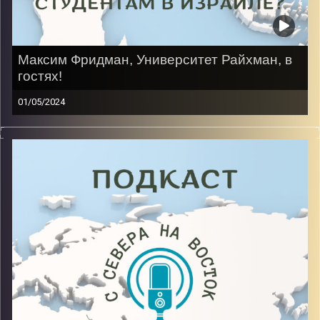
Максим Фридман, Университет Райхман, в
гостях!
01/05/2024
Основательно и упорно готовился к переезду в
Израиль, получил грант от программы МАСА, прожил
год по студенческой визе, позже стал полноправным
гражданином, а сейчас заканчивает магистратуру по
программе “Контр-терроризм и национальная
безопасность”.
Image Credits:
AudioVersity