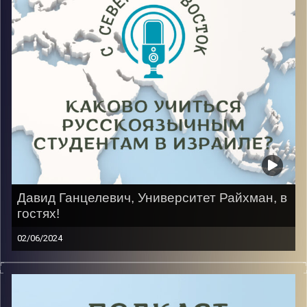
первом курсе факультета «Экономика и бизнес».
Image Credits:
AudioVersity
Давид Ганцелевич, Университет Райхман, в
гостях!
02/06/2024
Быть подростком очень трудно, особенно когда ты в
16 лет один в чужой стране. Путь в Израиле у нашего
гостя начался на программе «Наале», потом школа,