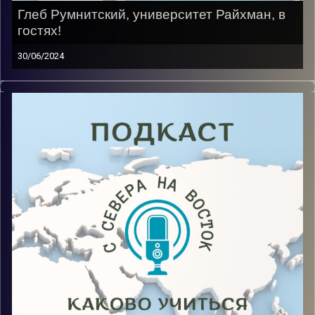
Глеб Румнитский, университет Райхман, в
гостях!
30/06/2024
Жить в Израиле, не знать иврит, но чувствовать себя
своим? Да! И такое возможно! Именно это
доказывает гость нового выпуска, в котором он
делится опытом как учебным, так и жизненным.
Image Credits:
AudioVersity