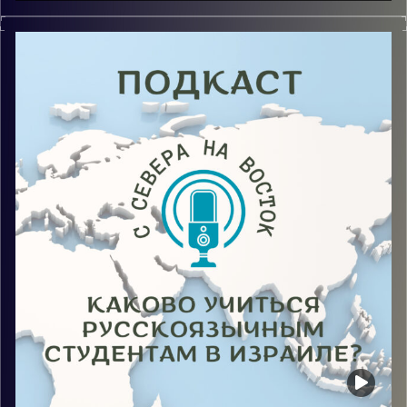
Приглашая гостей каждый раз мне было интересно,
чтобы я рассказала, находясь на их месте, и каково
это быть гостем, который делится своим опытом –
возможно грустным, сложным или весёлым, без
особых трудностей. Как создатель подкаста я тоже
решила поделиться своим опытом жизни, первыми
сложными месяцами, находясь в стране одной,
каково учиться в Израиле, а именно на Мехине, и
попытки поступить в университеты, а с этим мне
помогла гостья третьего выпуска Маргарита
Новохатская.
Image Credits:
AudioVersity