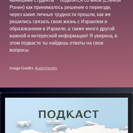
нынешние студенты – поделятся со мной (Еленой
Ронин) как принималось решение о переезде,
через какие личные трудности прошли, как же
решились связать свою жизнь с Израилем и
образованием в Израиле, а также много другой
важной и интересной информации! Я уверена, в
этом подкасте ты найдешь ответы на свои
вопросы
Image Credits:
AudioVersity