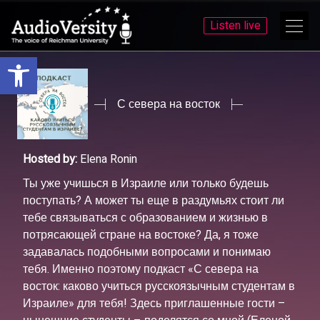
Listen live
Open toolbar
Skip
Skip
to
to
menu
content
С севера на восток
Hosted by:
Elena Ronin
Ты уже учишься в Израиле или только будешь
поступать? А может ты еще в раздумьях стоит ли
тебе связываться с образованием и жизнью в
потрясающей стране на востоке? Да, я тоже
задавалась подобными вопросами и понимаю
тебя. Именно поэтому подкаст «С севера на
восток: каково учиться русскоязычным студентам в
Израиле» для тебя! Здесь приглашенные гости –