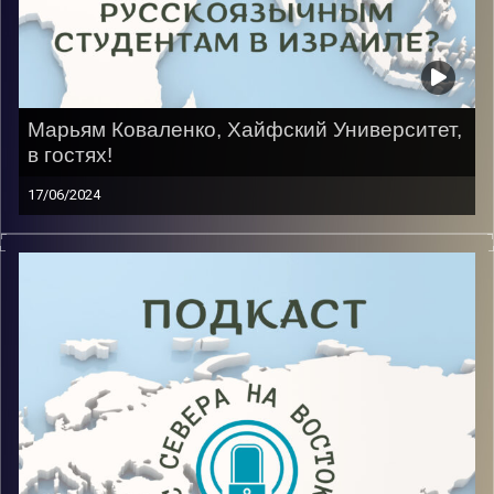
Марьям Коваленко, Хайфский Университет,
в гостях!
17/06/2024
После долгого периода неопределенности она все
таки выбрала Израиль центром своей жизни.
Несмотря на сложную учебу на Мехине для новых
репатриантов, проблемы с армией и сменой
специальности гостья все же идет дальше. Сейчас
она учится на иврите на 1 курсе факультета
«Коммуникации».
Image Credits:
AudioVersity