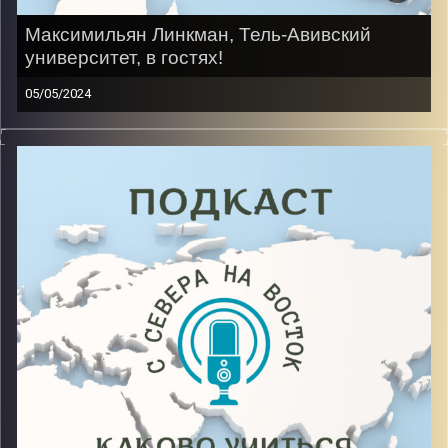
Максимильян Линкман, Тель-Авивский
университет, в гостях!
05/05/2024
Он родился в Израиле, но позже уехал с семьей в
Россию. Ему пришлось проходить мехину в Беэр
Шеве, после которой получилось поступит в
колледж. Однако, желание учить то, что нравиться,
победило, и сейчас он заканчивает бакалавриат на
факультете гуманитарных и точных наук.
Image Credits:
AudioVersity