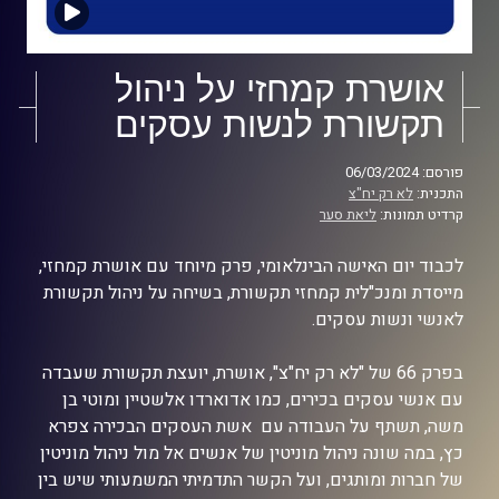
אושרת קמחזי על ניהול
תקשורת לנשות עסקים
פורסם: 06/03/2024
התכנית:
לא רק יח"צ
קרדיט תמונות:
ליאת סער
לכבוד יום האישה הבינלאומי, פרק מיוחד עם אושרת קמחזי,
מייסדת ומנכ"לית קמחזי תקשורת, בשיחה על ניהול תקשורת
לאנשי ונשות עסקים.
בפרק 66 של "לא רק יח"צ", אושרת, יועצת תקשורת שעבדה
עם אנשי עסקים בכירים, כמו אדוארדו אלשטיין ומוטי בן
משה, תשתף על העבודה עם אשת העסקים הבכירה צפרא
כץ, במה שונה ניהול מוניטין של אנשים אל מול ניהול מוניטין
של חברות ומותגים, ועל הקשר התדמיתי המשמעותי שיש בין