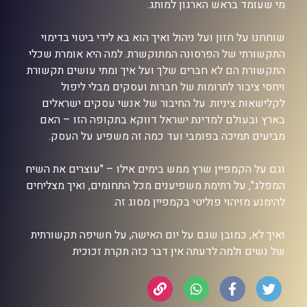
מי שעומד בראש הארגון למותג.
שוחחנו על חזון ועל ניהול ואיך הוא בא לידי ביטוי בדימוי
התקשורתי של הפרסונה המתוקשרת. למה היא אומרת שכלי
התקשורת הם לא חברים שלך ועל איך ומתי עושים תקשורת
ויחסי ציבור לתרומות של חברות ועסקים מבלי ליפול
לקלישאות ציניות. על החיבור של אנשי עסקים ישראלים
בארץ ובעולם למדינת ישראל דווקא בתקופה הזו – האם
מביעים תמיכה בפומבי ועד כמה זה משפיע על העסק.
וגם על הקמפיין שרץ ממש בימים אילו – "עוצרים את השיח
המפלג", על רתימת משפיענים מכל התחומים, ואיך מצליחים
להימנע מזיהוי פוליטי בקמפיין מסוג זה.
ואיך לא, כמובן שגם על יום האישה, על חשיפה תקשורתית
של נשים ולמה לדעתה אין דבר כזה תקרת זכוכית