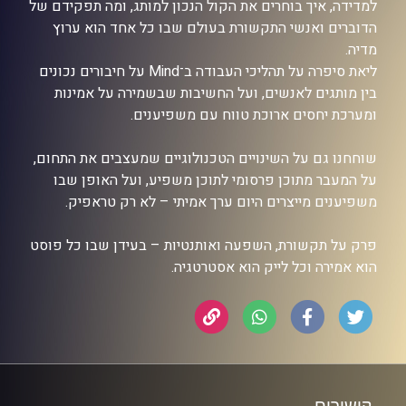
למדידה, איך בוחרים את הקול הנכון למותג, ומה תפקידם של
הדוברים ואנשי התקשורת בעולם שבו כל אחד הוא ערוץ
מדיה.
ליאת סיפרה על תהליכי העבודה ב־Mind על חיבורים נכונים
בין מותגים לאנשים, ועל החשיבות שבשמירה על אמינות
ומערכת יחסים ארוכת טווח עם משפיענים.
שוחחנו גם על השינויים הטכנולוגיים שמעצבים את התחום,
על המעבר מתוכן פרסומי לתוכן משפיע, ועל האופן שבו
משפיענים מייצרים היום ערך אמיתי – לא רק טראפיק.
פרק על תקשורת, השפעה ואותנטיות – בעידן שבו כל פוסט
הוא אמירה וכל לייק הוא אסטרטגיה.
קישורים