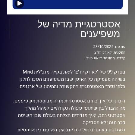
אסטרטגיית מדיה של
משפיענים
פורסם: 23/10/2025
התכנית:
לא רק יח"צ
קרדיט תמונות:
ליאת סער
בפרק 99 של "לא רק יח״צ" ליאת בקייר, מנכ״לית Mind
בשיחה מעמיקה על האופן שבו משפיענים הפכו לחלק
בלתי נפרד מאסטרטגיית התקשורת והמיתוג של ארגונים.
דיברנו על איך בונים אסטרטגיית מדיה מבוססת משפיענים,
מה ההבדל בין שיתופי פעולה נקודתיים לניהול מהלך
אסטרטגי רחב, ואיך מגדירים הצלחה בעולם שבו חשיפה
כבר מזמן לא מספיקה.
נגענו גם באתגרים של המדיום: איך מאזנים בין אותנטיות