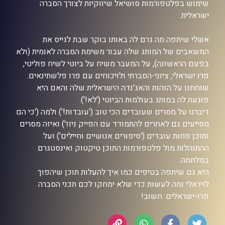
שימוש בפלטפורמות סושיאל שיווקיות לצורך הסברה
ישראלית.
אשלי שיתפה מה גרם לה באותו בוקר שבת לגייס את
המשאבים של המותג שלה עבור משימת הסברה לאומית (ולא
בפעם הראשונה), על המעבר משיח על ביוטי לשיח פוליטי,
פרו ישראלי, ציוני-הסברתי ולויכוחים עם פרו פלשתינאים.
שוחחנו על הזהות והאג'נדה הישראלית שלה והאם היא
פוגעת לה במותג בעולמות הביוטי ('לא!').
דיברנו על מסרים שעובדים הכי טוב ('עובדות!') ולמה ('כי הם
מסייעים גם לאחרים להתמודד עם הפייק ניוז') ואיזה מסרים
ותוכן פחות עובדים ('סיפורים אנושיים וחיילים') ועל
ההתנהלות מול פלטפורמות התוכן טיקטוק ואינסטגרם
במלחמה.
היא גם שיתפה בטיפים כמו איך להעלות תוכן שיהפוך
לויראלי ומה לעשות כדי שלא ימחקו לכם תכני הסברה
פרו-ישראלים. חשוב!