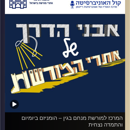
חדש המחבר בין מצפה רמון לאילת הוא מבחין
קרדיט תמונות:
המועצה לשימור אתרים
במספר צריפים באמצע המדבר שהוא לא זכר
שראה קודם לכן. הוא מבקש מהנהג שלו שיעצור
ומתחיל לדבר עם המתיישבים החדשים. מדובר
בקבוצה צעירה ועצמאית שלא משתייכת לשום
ארגון או מפלגה. הוא מחליט בליבו שהוא
מצטרף אליהם. תוך חצי שנה הוא מתפטר
מתפקידו כראש ממשלה ו"עולה דרומה". בנגב
ייבחן עם ישראל אמר בן גוריון, למה לדעתו
ה"עליה לנגב" חשובה כל כך? מה תפקידו של
הנגב בהתפתחותו של עם ישראל? ומה אפשר
ללמוד על האיש מביקור בבייתו בעשר השנים
האחרונות לחייו
.
המרכז למורשת מנחם בגין – הומניזם ביומיום
קרדיט תמונות:
והתמדה נצחית
המועצה לשימור אתרים