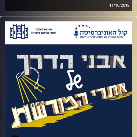
11/10/2018
איזה אופי צריך כדי לשרוד 29 שנים באופוזיציה
ולאחר מכן לזכות בבחירות? למה לקח לבגין כל
כך הרבה זמן להגיע משערי הכנסת לכנסת ואיך
בן אדם שלאורך כל הדרך הפוליטית שלו דבק
ב"שתי גדול לירדן" בסופו של דבר חותם על
הסכם שלום עם מצרים
?
האזינו לאורי טולידאנו מראיין את הרצי מקוב,
מנהל המרכז למורשת מנחם בגין על חשיבה
בגיניסטית ואיך היא התפתחה
.
קרדיט תמונות:
המועצה לשימור אתרים