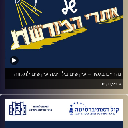
במהלך אותן תקיפות הפגינו החיילים אומץ יוצא
דופן ונדחקו למצבי קיצון טראגיים ולבחירות
בלתי אפשריות. סיפורי הקרבות הללו הפכו
לשירים ("דודו", "שיר הרעות") ולקחים אותם
צה"ל מיישם עד היום
.
במהלך הפרק נשמע כמה מהסיפורים האלו,
שניים טראגים ואחד של הישרדות כנגד כל
הסיכויים. האזינו לאורי טולידאנו מראיין את קרן
קהת מנהלת מוזיאון הרעות
.
נהריים בגשר – עיקשים בלחימה עיקשים לתקווה
01/11/2018
קרדיט תמונות:
המועצה לשימור אתרים
בין עמק הירדן לעמק בית שאן יושבת קבוצת
גשר ואתר המורשת נהריים בגשר. באותו מקום,
נמצאים שלושה גשרים מרשימים, שניים מהם
מפוצצים. גשר רומי משוחזר, גשר רכבת טורקי