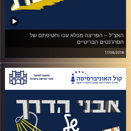
האצ"ל – הפריצה מכלא עכו וחטיפתם של
הסרג'נטים הבריטיים
17/05/2018
האזינו לאורי טולידאנו מראיין את לוחם האצ"ל
יוסקה נחמיאס ומנהל מוזיאון האצ"ל שלמה
דרור על ימי המערב הפרוע של מדינת ישראל,
פרק בונוס על האצ"ל – עדותו של יוסקה על
בריחתו מהכלא המאובטח ביותר במזה"ת של
אותה תקופה, כלא עכו וחטיפתם של שני
סרג'נטים בריטיים בנסיון לשחרר את הלוחמים
שנלכדו בנסיון הבריחה
.