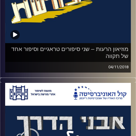
מפגישות עימם ולהסוות את הדרך שלהם אל
המכון. הירידה הסודית למפעל מאתגרת יותר גם
מחדר הבריחה הקשה ביותר. האזינו לאורי
טולידאנו מראיין את רני אורן, מנהל מוזיאון מכון
איילון
.
מוזיאון הרעות – שני סיפורים טראגיים וסיפור אחד
של תקווה
קרדיט תמונות:
המועצה לשימור אתרים
04/11/2018
ליד שמורת החולה, גבוה מעל הנוף. עומדת לה
בגאווה מצודת בטון ענקית. מצודת כ"ח. חודש
לפני עזיבת הבריטים את הארץ, הם השאירו
אותה לתושבי המקום הערבים. מכיוון שמצודת
הטגרט שולטת על כל האיזור הוחלט במטה
ההגנה לתקוף אותה עוד באותו הלילה
.
התקיפה נכשלה ותקיפה נוספת נכשלה גם כן.