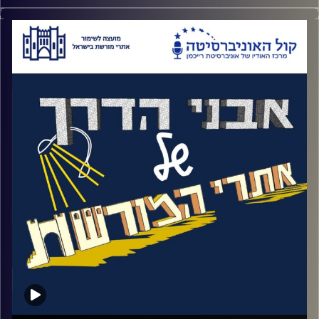
במהלך הפרקים שלנו אנחנו שומעים על עולים
שהגיעו לישראל להקים מדינה, על כך שעברו
במרכזי ההכשרות, בגרעיני העבודה עד שקיבלו
את הקרעקעות שלהם מקק"ל וזכו להקים
קיבוצים בישראל
.
אבל מי הם אותם האנשים? בפרק הזה אנחנו
זוכים לראיין את אחד האנשים האלה, אליעזר
לב ציון. הוא הגיע ארצה כחלק מחבורת טללים
שהייתה מורכבת ממחתרת מק"י הצרפתית
שלחמה בנאצים
.
הוא יספר לנו מנקודת המבט המיוחדת שלו על
הקמת נווה אילן. היום, נווה אילן נראית לנו כמו
מרכז הארץ אבל באותו הזמן היא הייתה קיבוץ
ספר "מעבר להרי החושך",אך כבר ב 46' בן
גוריון הבין את החשיבות של הגבעה המבודדת