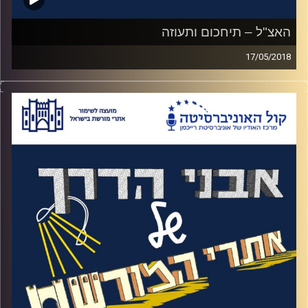
האצ"ל – תיחכום ותעוזה
17/05/2018
האזינו לאורי טולידאנו מראיין את לוחם האצ"ל
יוסקה נחמיאס ומנהל מוזיאון האצ"ל שלמה
דרור על ימי המערב הפרוע של מדינת ישראל,
שוד רכבות, פיצוץ מסילות רכבת וגשרים, פלישה
לכלא המאובטח ביותר במזה"ת, כלא עכו וכל
זאת תוך מתיחות מול ההגנה שהתבטאה
בתקופות ה"סזון" תקופות בהן ההגנה היה מסגיר
את לוחמי האצ"ל והלח"י והגיעה לשיאה עם
הטבעת האלטלנה
.
קרדיט תמונות:
המועצה לשימור אתרים