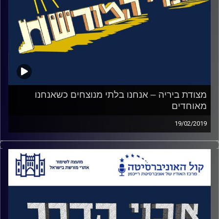
שדה שקמים באתר ניצנים הישנה על גבורת הקרב, מבצע
תינוק, הערמומיות של מעפילי שבתאי לוז'ינסקי והארמון היפה
שעומד שם עד היום
קרדיט תמונות:
המועצה לשימור אתרים
מצודת ביריה – אנחנו בלתי מנוצחים כשאנחנו
מאוחדים
19/02/2019
ב 28 בפברואר, 1946 יצאו שני חברי ביריה
לפעולת ריגול על כפר ערבי באיזור. הם נתגלו
ונפתחה לכיוונם אש חזקה. הם חזרו לכיוון
המצודה ללא פגע אך הבריטים הגיעו למחרת
להבין מה קרה. הם מצאו מצבורי נשק שהיו ליד
המצודה, שלחו את כל חבריה לכלא עכו