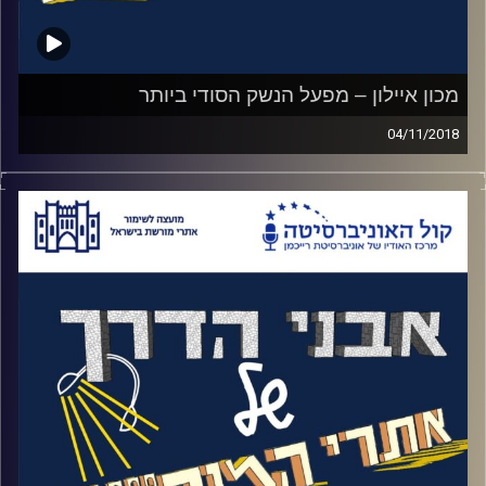
מכון איילון – מפעל הנשק הסודי ביותר
04/11/2018
אי אפשר לדבר על הניצחון הישראלי במלחמת
העצמאות מבלי לדבר על המפעל שסיפק 2.5
מיליון כדורים ללוחמים וללוחמות במהלך
הקרבות. כדי לארגן אופרציה שכזו בזמן
שהבריטים מאיימים בעונש מוות על נשיאת נשק
נדרשת יצירתיות יוצאת מגדר הרגיל. החומר
לייצור התרמילים נלקח מקופסאות שפתונים,
המכונות הגיעו ממפעל פולני שפשט את הרגל
וחיכו כמה שנים במחסן בלבנון. העובדים היו
נדרשים לשקר לבני משפחותיהם, להתחמק