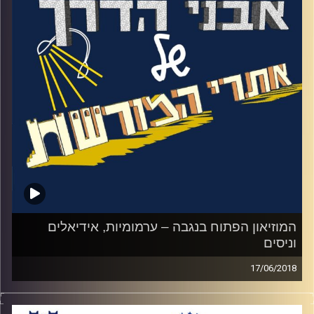
מתאמנים בלחימה. בערב, היו יושבים במעגל.
מדברים, מתווכחים ושרים. מוזמנים להאזין
לפרק הכי מוזיקלי שלנו עד כה באבני דרך.
האזינו לאורי טולידאנו מראיין את שירי ארליך
וזאב לכיש
.
קרדיט תמונות:
המועצה לשימור אתרים
המוזיאון הפתוח בנגבה – ערמומיות, אידיאלים
וניסים
17/06/2018
ב21 למאי 1948 תקפו לראשונה המצרים את
נגבה. הפצצת מטוסים מצרים הרגה את יצחק