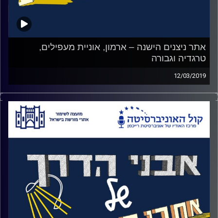
אתר ניצנים הישנה – ארמון, אוניית מעפילים,
טרגדיה וגבורה
12/03/2019
קרב ניצנים חקוק בזיכרון הקולקטיבי הישראלי כטרגדיה,
קיבוץ שנפל. 33 נופלים ביניהם 3 נשים ו 106 לוחמים שנפלו
בשבי.
למחרת הקרב וללא כל מידע עליו, פירסם אבא קובנר דף קרבי
שגינה את נפילת הקיבוץ וזילזל בהקרבתם של הלוחמים:
"כישלון…לצאת לשבי הפולש חרפה ומוות".
לאחר שנים, הוקמה ועדת חקירה שטיהרה את שמם, היה סבב
סליחות והתפרסם סיפור הגבורה של מירה בן ארי שלמרות
שירתה בקצין מצרי מטווח אפס זכתה לכבוד על אומץ ליבה
אפילו בתקשורת המצרית.
האזינו לאורי טולידאנו מראיין את אלימור פריד, מנהלת בית ספר