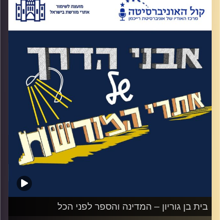
(יואב) דובנו,מפקד נגבה ועוד ארבעה לוחמים.
מבחינת 166 לוחמים שהתמודדו מול 1,000
לוחמים מצרים הכל היה נראה אבוד. אך
ההוראה מלמעלה הייתה "עד הכדור האחרון"
ונגבה לא נכנעה. על הגאונות שמאחורי ישובי
חומה ומגדל, הטמנת 2,200 מוקשים שהצילו
את הקיבוץ, מפקד חדש שנכנס לנעליים
הגדולות של דובנו ומבצע יואב שנקרא על שם
יעקב דובנו והיה זה שגירש את המצרים
מהדרום. וגם טנק שעדיין נמצא בקיבוץ אך
בכלל אינו קשור לקרבות שהיו שם. האזינו לאורי
טולידאנו מראיין את מאיר מינדל
.
לתשומת ליבכם הפרק מכיל תיאורים גרפים
בית בן גוריון – המדינה והספר לפני הכל