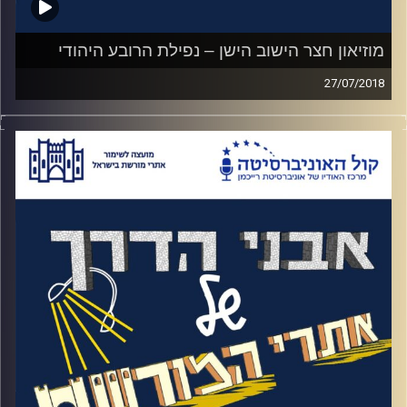
מוזיאון חצר הישוב הישן – נפילת הרובע היהודי
27/07/2018
בשביל מי שלא גר בירושלים וחווה את העיר
שעדיין מחולקת באיזשהו מקום, המחשבה
שהעיר העתיקה הייתה תחת כיבוש ירדני בין 48
ל67 היא מחשבה מאוד לא יומיומית ולא כל כך
נתפסת
.
עוד מחשבה כזו היא העובדה שאזרחים ומגינים
נלקחו בשבי הירדני למשך תשעה חודשים.
האזינו לאורי טולידאנו מראיין את אורה פיקל
צברי, האוצרת הראשית של המוזיאון
קרדיט תמונות:
המועצה לשימור אתרים