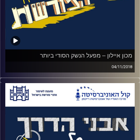
מכון איילון – מפעל הנשק הסודי ביותר
04/11/2018
אי אפשר לדבר על הניצחון הישראלי במלחמת
העצמאות מבלי לדבר על המפעל שסיפק 2.5
מיליון כדורים ללוחמים וללוחמות במהלך
הקרבות. כדי לארגן אופרציה שכזו בזמן
שהבריטים מאיימים בעונש מוות על נשיאת נשק
נדרשת יצירתיות יוצאת מגדר הרגיל. החומר
לייצור התרמילים נלקח מקופסאות שפתונים,