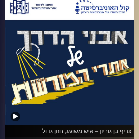
גשר ואתר המורשת נהריים בגשר. באותו מקום,
נמצאים שלושה גשרים מרשימים, שניים מהם
מפוצצים. גשר רומי משוחזר, גשר רכבת טורקי
וגשר בריטי. במבט אחד על שלושת הגשרים
אפשר לראות הרבה מההיסטוריה של הארץ.
באותו מקום ממש ניתנה פקודת מלחמה 001.
בגשר פגשו לראשונה מגיני הקיבוץ בצבאות ערב
הסדירים. הצבא הירדני תקף שם עוד לפני ה'
באייר תש"ח והצבא העיראקי תקף לאחר מכן.
במיעוט מספרי עצום ועל ידי החזקה במבנה
המשטרה הבריטית באיזור. הצבאות לא הצליחו
לעבור את המגינים וגשר לא נכנעה. לצד
זיכרונות המלחמה, בסמוך לגשר נמצא הישוב
תל אור, הישוב היהודי היחיד שהתקיים מעבר
לגדה המזרחית של הירדן. שם הייתה תחנת
צריף בן גוריון – איש משוגע, חזון גדול