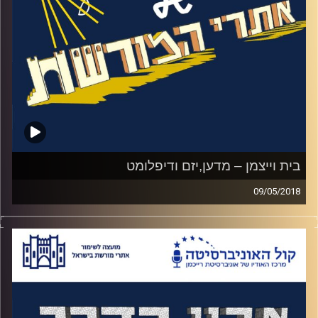
קרדיט תמונות:
המועצה לשימור אתרים
בית וייצמן – מדען,יזם ודיפלומט
09/05/2018
האזינו לאורי טולידאנו מראיין את מירב סגל על
הנשיא הראשון של מדינת ישראל, הוגה חזון
הסטארט אפ הישראלי ומי שרשם 220 פטנטים
לשמו (ביניהם האציטון) – חיים וייצמן
.