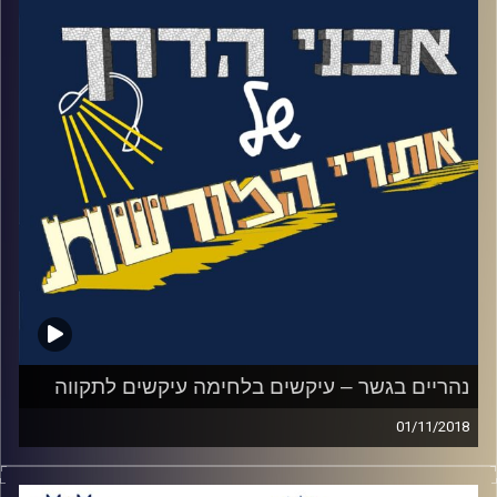
הטגרט שולטת על כל האיזור הוחלט במטה
ההגנה לתקוף אותה עוד באותו הלילה
.
התקיפה נכשלה ותקיפה נוספת נכשלה גם כן.
במהלך אותן תקיפות הפגינו החיילים אומץ יוצא
דופן ונדחקו למצבי קיצון טראגיים ולבחירות
בלתי אפשריות. סיפורי הקרבות הללו הפכו
לשירים ("דודו", "שיר הרעות") ולקחים אותם
צה"ל מיישם עד היום
.
במהלך הפרק נשמע כמה מהסיפורים האלו,
שניים טראגים ואחד של הישרדות כנגד כל
הסיכויים. האזינו לאורי טולידאנו מראיין את קרן
קהת מנהלת מוזיאון הרעות
.
נהריים בגשר – עיקשים בלחימה עיקשים לתקווה
01/11/2018
קרדיט תמונות:
המועצה לשימור אתרים
בין עמק הירדן לעמק בית שאן יושבת קבוצת