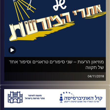
המכונות הגיעו ממפעל פולני שפשט את הרגל
וחיכו כמה שנים במחסן בלבנון. העובדים היו
נדרשים לשקר לבני משפחותיהם, להתחמק
מפגישות עימם ולהסוות את הדרך שלהם אל
המכון. הירידה הסודית למפעל מאתגרת יותר גם
מחדר הבריחה הקשה ביותר. האזינו לאורי
טולידאנו מראיין את רני אורן, מנהל מוזיאון מכון
איילון
.
מוזיאון הרעות – שני סיפורים טראגיים וסיפור אחד
של תקווה
קרדיט תמונות:
המועצה לשימור אתרים
04/11/2018
ליד שמורת החולה, גבוה מעל הנוף. עומדת לה
בגאווה מצודת בטון ענקית. מצודת כ"ח. חודש
לפני עזיבת הבריטים את הארץ, הם השאירו
אותה לתושבי המקום הערבים. מכיוון שמצודת