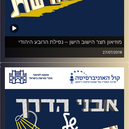
מוזיאון חצר הישוב הישן – נפילת הרובע היהודי
27/07/2018
בשביל מי שלא גר בירושלים וחווה את העיר
שעדיין מחולקת באיזשהו מקום, המחשבה
שהעיר העתיקה הייתה תחת כיבוש ירדני בין 48
ל67 היא מחשבה מאוד לא יומיומית ולא כל כך
נתפסת
.
עוד מחשבה כזו היא העובדה שאזרחים ומגינים
נלקחו בשבי הירדני למשך תשעה חודשים.
האזינו לאורי טולידאנו מראיין את אורה פיקל