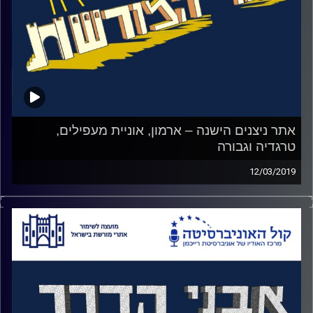
אתר ניצנים הישנה – ארמון, אוניית מעפילים,
טרגדיה וגבורה
12/03/2019
קרב ניצנים חקוק בזיכרון הקולקטיבי הישראלי כטרגדיה,
קיבוץ שנפל. 33 נופלים ביניהם 3 נשים ו 106 לוחמים שנפלו
בשבי.
למחרת הקרב וללא כל מידע עליו, פירסם אבא קובנר דף קרבי
שגינה את נפילת הקיבוץ וזילזל בהקרבתם של הלוחמים:
"כישלון…לצאת לשבי הפולש חרפה ומוות".
לאחר שנים, הוקמה ועדת חקירה שטיהרה את שמם, היה סבב
סליחות והתפרסם סיפור הגבורה של מירה בן ארי שלמרות