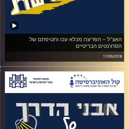
האצ"ל – הפריצה מכלא עכו וחטיפתם של
הסרג'נטים הבריטיים
17/05/2018
האזינו לאורי טולידאנו מראיין את לוחם האצ"ל
יוסקה נחמיאס ומנהל מוזיאון האצ"ל שלמה
דרור על ימי המערב הפרוע של מדינת ישראל,
פרק בונוס על האצ"ל – עדותו של יוסקה על
בריחתו מהכלא המאובטח ביותר במזה"ת של
אותה תקופה, כלא עכו וחטיפתם של שני
סרג'נטים בריטיים בנסיון לשחרר את הלוחמים
שנלכדו בנסיון הבריחה
.