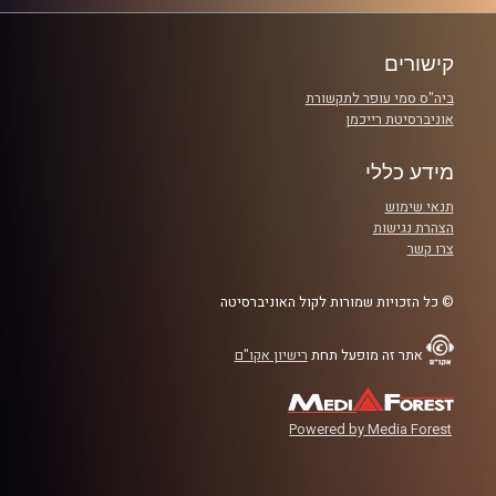
הבור וגם נסיון ההשתלטות על הסליק על ידי
גורמים קומוניסטיים לאחר המלחמה
.
קישורים
ביה"ס סמי עופר לתקשורת
קרדיט תמונות:
המועצה לשימור אתרים
אוניברסיטת רייכמן
מידע כללי
תנאי שימוש
הצהרת נגישות
צרו קשר
© כל הזכויות שמורות לקול האוניברסיטה
אתר זה מופעל תחת
רישיון אקו"ם
Powered by Media Forest