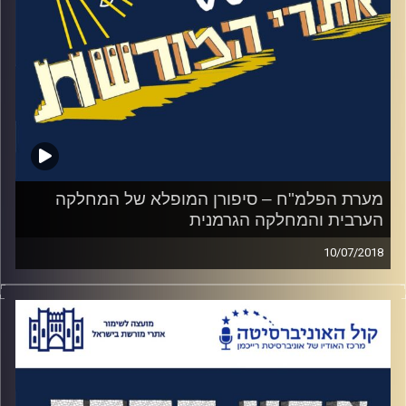
צברי, האוצרת הראשית של המוזיאון
קרדיט תמונות:
המועצה לשימור אתרים
מערת הפלמ"ח – סיפורן המופלא של המחלקה
הערבית והמחלקה הגרמנית
10/07/2018
פרק נוסף על הפלמ"ח. סיפורה של המחלקה
הערבית ששלחה סוכנים לביצוע פעולות חבלה
במדינות ערב לפני הקמת המדינה, אחד
מהסיפורים יוצאי הדופן הוא סיפורו של גמליאל
כהן שגר 17 שנה בדמשק כמרגל, הביא שלוש