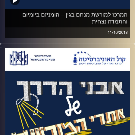
האחרונות לחייו
.
המרכז למורשת מנחם בגין – הומניזם ביומיום
קרדיט תמונות:
והתמדה נצחית
המועצה לשימור אתרים
11/10/2018
איזה אופי צריך כדי לשרוד 29 שנים באופוזיציה
ולאחר מכן לזכות בבחירות? למה לקח לבגין כל
כך הרבה זמן להגיע משערי הכנסת לכנסת ואיך
בן אדם שלאורך כל הדרך הפוליטית שלו דבק
ב"שתי גדול לירדן" בסופו של דבר חותם על
הסכם שלום עם מצרים
?
האזינו לאורי טולידאנו מראיין את הרצי מקוב,
מנהל המרכז למורשת מנחם בגין על חשיבה
בגיניסטית ואיך היא התפתחה
.
קרדיט תמונות:
המועצה לשימור אתרים