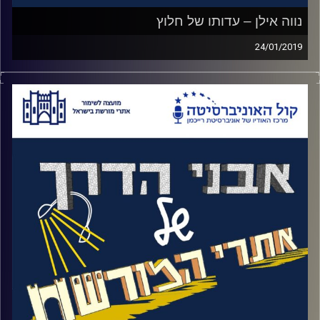
נווה אילן – עדותו של חלוץ
24/01/2019
במהלך הפרקים שלנו אנחנו שומעים על עולים
שהגיעו לישראל להקים מדינה, על כך שעברו
במרכזי ההכשרות, בגרעיני העבודה עד שקיבלו
את הקרעקעות שלהם מקק"ל וזכו להקים
קיבוצים בישראל
.
אבל מי הם אותם האנשים? בפרק הזה אנחנו
זוכים לראיין את אחד האנשים האלה, אליעזר
לב ציון. הוא הגיע ארצה כחלק מחבורת טללים
שהייתה מורכבת ממחתרת מק"י הצרפתית
שלחמה בנאצים
.
הוא יספר לנו מנקודת המבט המיוחדת שלו על
הקמת נווה אילן. היום, נווה אילן נראית לנו כמו