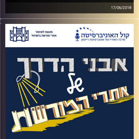
17/06/2018
ב21 למאי 1948 תקפו לראשונה המצרים את
נגבה. הפצצת מטוסים מצרים הרגה את יצחק
(יואב) דובנו,מפקד נגבה ועוד ארבעה לוחמים.
מבחינת 166 לוחמים שהתמודדו מול 1,000
לוחמים מצרים הכל היה נראה אבוד. אך
ההוראה מלמעלה הייתה "עד הכדור האחרון"
ונגבה לא נכנעה. על הגאונות שמאחורי ישובי
חומה ומגדל, הטמנת 2,200 מוקשים שהצילו
את הקיבוץ, מפקד חדש שנכנס לנעליים
הגדולות של דובנו ומבצע יואב שנקרא על שם
יעקב דובנו והיה זה שגירש את המצרים
מהדרום. וגם טנק שעדיין נמצא בקיבוץ אך
בכלל אינו קשור לקרבות שהיו שם. האזינו לאורי