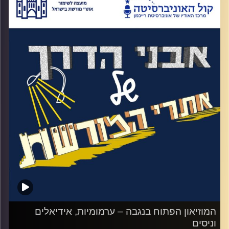
תרבות וראש ממשלה אחד. הפלמ"ח הייתה
תנועה יוצאת דופן. צבא שמממן את עצמו. חלק
מהזמן היו עובדים בחקלאות וחלק מהזמן היו
מתאמנים בלחימה. בערב, היו יושבים במעגל.
מדברים, מתווכחים ושרים. מוזמנים להאזין
לפרק הכי מוזיקלי שלנו עד כה באבני דרך.
האזינו לאורי טולידאנו מראיין את שירי ארליך
וזאב לכיש
.
קרדיט תמונות:
המועצה לשימור אתרים
המוזיאון הפתוח בנגבה – ערמומיות, אידיאלים
וניסים