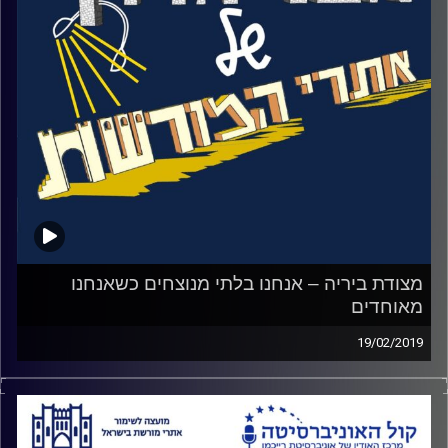
שירתה בקצין מצרי מטווח אפס זכתה לכבוד על אומץ ליבה
אפילו בתקשורת המצרית.
האזינו לאורי טולידאנו מראיין את אלימור פריד, מנהלת בית ספר
שדה שקמים באתר ניצנים הישנה על גבורת הקרב, מבצע
תינוק, הערמומיות של מעפילי שבתאי לוז'ינסקי והארמון היפה
שעומד שם עד היום
קרדיט תמונות:
המועצה לשימור אתרים
מצודת ביריה – אנחנו בלתי מנוצחים כשאנחנו
מאוחדים
19/02/2019
ב 28 בפברואר, 1946 יצאו שני חברי ביריה
לפעולת ריגול על כפר ערבי באיזור. הם נתגלו
ונפתחה לכיוונם אש חזקה. הם חזרו לכיוון