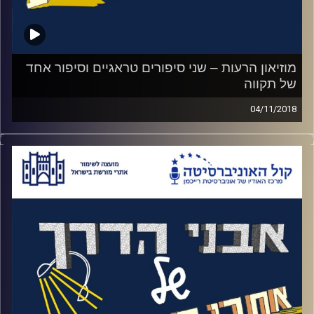
מחדר הבריחה הקשה ביותר. האזינו לאורי
טולידאנו מראיין את רני אורן, מנהל מוזיאון מכון
איילון
.
מוזיאון הרעות – שני סיפורים טראגיים וסיפור אחד
של תקווה
קרדיט תמונות:
המועצה לשימור אתרים
04/11/2018
ליד שמורת החולה, גבוה מעל הנוף. עומדת לה
בגאווה מצודת בטון ענקית. מצודת כ"ח. חודש
לפני עזיבת הבריטים את הארץ, הם השאירו
אותה לתושבי המקום הערבים. מכיוון שמצודת
הטגרט שולטת על כל האיזור הוחלט במטה
ההגנה לתקוף אותה עוד באותו הלילה
.
התקיפה נכשלה ותקיפה נוספת נכשלה גם כן.
במהלך אותן תקיפות הפגינו החיילים אומץ יוצא
דופן ונדחקו למצבי קיצון טראגיים ולבחירות