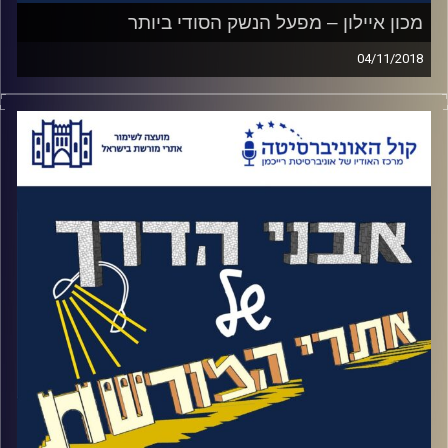
מכון איילון – מפעל הנשק הסודי ביותר
04/11/2018
אי אפשר לדבר על הניצחון הישראלי במלחמת
העצמאות מבלי לדבר על המפעל שסיפק 2.5
מיליון כדורים ללוחמים וללוחמות במהלך
הקרבות. כדי לארגן אופרציה שכזו בזמן
שהבריטים מאיימים בעונש מוות על נשיאת נשק
נדרשת יצירתיות יוצאת מגדר הרגיל. החומר
לייצור התרמילים נלקח מקופסאות שפתונים,
המכונות הגיעו ממפעל פולני שפשט את הרגל
וחיכו כמה שנים במחסן בלבנון. העובדים היו
נדרשים לשקר לבני משפחותיהם, להתחמק
מפגישות עימם ולהסוות את הדרך שלהם אל
המכון. הירידה הסודית למפעל מאתגרת יותר גם