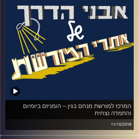
שראה קודם לכן. הוא מבקש מהנהג שלו שיעצור
ומתחיל לדבר עם המתיישבים החדשים. מדובר
בקבוצה צעירה ועצמאית שלא משתייכת לשום
ארגון או מפלגה. הוא מחליט בליבו שהוא
מצטרף אליהם. תוך חצי שנה הוא מתפטר
מתפקידו כראש ממשלה ו"עולה דרומה". בנגב
ייבחן עם ישראל אמר בן גוריון, למה לדעתו
ה"עליה לנגב" חשובה כל כך? מה תפקידו של
הנגב בהתפתחותו של עם ישראל? ומה אפשר
ללמוד על האיש מביקור בבייתו בעשר השנים
האחרונות לחייו
.
המרכז למורשת מנחם בגין – הומניזם ביומיום
קרדיט תמונות:
והתמדה נצחית
המועצה לשימור אתרים
11/10/2018
איזה אופי צריך כדי לשרוד 29 שנים באופוזיציה