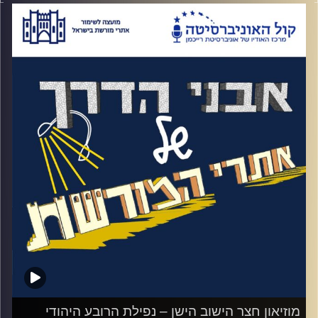
ולאחר מכן לזכות בבחירות? למה לקח לבגין כל
כך הרבה זמן להגיע משערי הכנסת לכנסת ואיך
בן אדם שלאורך כל הדרך הפוליטית שלו דבק
ב"שתי גדול לירדן" בסופו של דבר חותם על
הסכם שלום עם מצרים
?
האזינו לאורי טולידאנו מראיין את הרצי מקוב,
מנהל המרכז למורשת מנחם בגין על חשיבה
בגיניסטית ואיך היא התפתחה
.
קרדיט תמונות:
המועצה לשימור אתרים
מוזיאון חצר הישוב הישן – נפילת הרובע היהודי