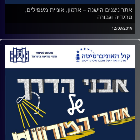
אתר ניצנים הישנה – ארמון, אוניית מעפילים,
טרגדיה וגבורה
12/03/2019
קרב ניצנים חקוק בזיכרון הקולקטיבי הישראלי כטרגדיה,
קיבוץ שנפל. 33 נופלים ביניהם 3 נשים ו 106 לוחמים שנפלו
בשבי.
למחרת הקרב וללא כל מידע עליו, פירסם אבא קובנר דף קרבי
שגינה את נפילת הקיבוץ וזילזל בהקרבתם של הלוחמים:
"כישלון…לצאת לשבי הפולש חרפה ומוות".
לאחר שנים, הוקמה ועדת חקירה שטיהרה את שמם, היה סבב
סליחות והתפרסם סיפור הגבורה של מירה בן ארי שלמרות
שירתה בקצין מצרי מטווח אפס זכתה לכבוד על אומץ ליבה
אפילו בתקשורת המצרית.
האזינו לאורי טולידאנו מראיין את אלימור פריד, מנהלת בית ספר
שדה שקמים באתר ניצנים הישנה על גבורת הקרב, מבצע
תינוק, הערמומיות של מעפילי שבתאי לוז'ינסקי והארמון היפה
שעומד שם עד היום