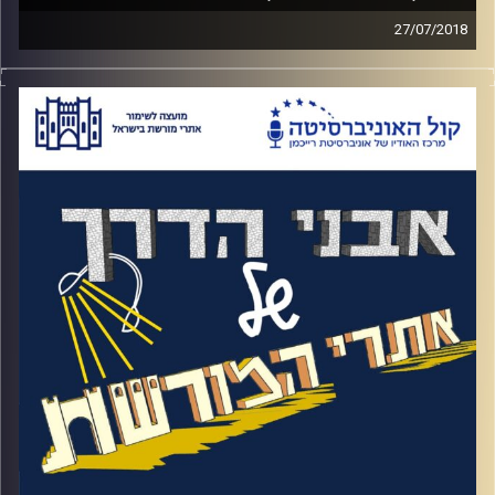
27/07/2018
בשביל מי שלא גר בירושלים וחווה את העיר
שעדיין מחולקת באיזשהו מקום, המחשבה
שהעיר העתיקה הייתה תחת כיבוש ירדני בין 48
ל67 היא מחשבה מאוד לא יומיומית ולא כל כך
נתפסת
.
עוד מחשבה כזו היא העובדה שאזרחים ומגינים
נלקחו בשבי הירדני למשך תשעה חודשים.
האזינו לאורי טולידאנו מראיין את אורה פיקל
צברי, האוצרת הראשית של המוזיאון
קרדיט תמונות:
המועצה לשימור אתרים