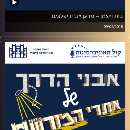
בית וייצמן – מדען,יזם ודיפלומט
09/05/2018
האזינו לאורי טולידאנו מראיין את מירב סגל על
הנשיא הראשון של מדינת ישראל, הוגה חזון
הסטארט אפ הישראלי ומי שרשם 220 פטנטים
לשמו (ביניהם האציטון) – חיים וייצמן
.
קרדיט תמונות:
המועצה לשימור אתרים