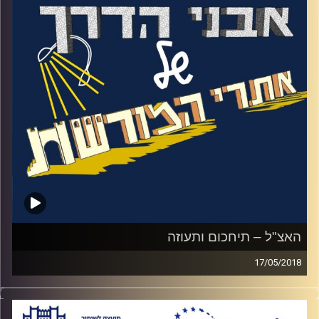
בקרב, האם בנוסף להקרבה למען המדינה
הצליח לתפקד גם כאיש משפחה? ומה ניתן
ללמוד מאוסף הספרים שלו שמונה כ 22 אלף
ספרים
?
קרדיט תמונות:
המועצה לשימור אתרים
האצ"ל – תיחכום ותעוזה
17/05/2018
האזינו לאורי טולידאנו מראיין את לוחם האצ"ל
יוסקה נחמיאס ומנהל מוזיאון האצ"ל שלמה