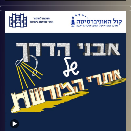
שיספר לנו על החשיבות הצבאית של המקום
.
חוזה המדינה נפטר מהתקף לב כשהוא היה רק
בן 44 ועדיין, על העיתונאי המאוד מכובד הזה
קרדיט תמונות:
המועצה לשימור אתרים
נכתבו 50 ביוגרפיות שמציגות אותו בדרכים
שונות. איזה אירוע קרה בצעירותו שגרם לו
להגות ולהוביל את חזון המדינה היהודית, חזון
שהיה אז, תלוש לחלוטין מהמציאות. האזינו
לאורי טולידאנו מראיין את שלומית סאטלר
וסיגלית בצלאלי
.
קרדיט תמונות:
המועצה לשימור אתרים