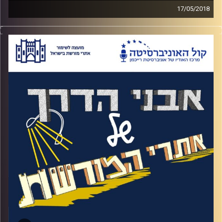
17/05/2018
האזינו לאורי טולידאנו מראיין את לוחם האצ"ל
יוסקה נחמיאס ומנהל מוזיאון האצ"ל שלמה
דרור על ימי המערב הפרוע של מדינת ישראל,
פרק בונוס על האצ"ל – עדותו של יוסקה על
בריחתו מהכלא המאובטח ביותר במזה"ת של
אותה תקופה, כלא עכו וחטיפתם של שני
סרג'נטים בריטיים בנסיון לשחרר את הלוחמים
שנלכדו בנסיון הבריחה
.
קרדיט תמונות:
המועצה לשימור אתרים