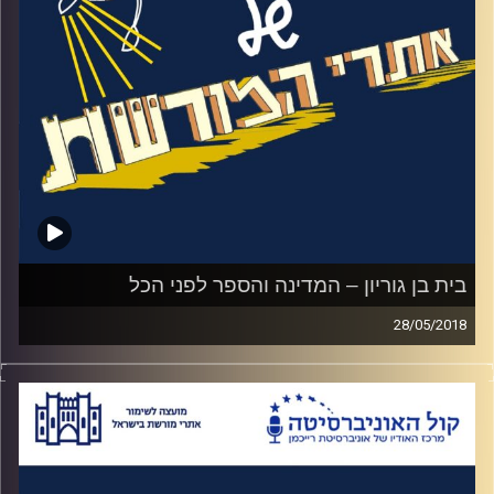
לפרק הכי מוזיקלי שלנו עד כה באבני דרך.
האזינו לאורי טולידאנו מראיין את שירי ארליך
וזאב לכיש
.
קרדיט תמונות:
המועצה לשימור אתרים
בית בן גוריון – המדינה והספר לפני הכל
28/05/2018
האזינו לאורי טולידאנו מראיין את רונה אניב על
חייו הפרטיים של בן גוריון. איך הכשיר את עצמו
להיות אחד המצביאים החשובים ביותר
בהיסטוריה של ישראל מבלי שהשתתף מעולם