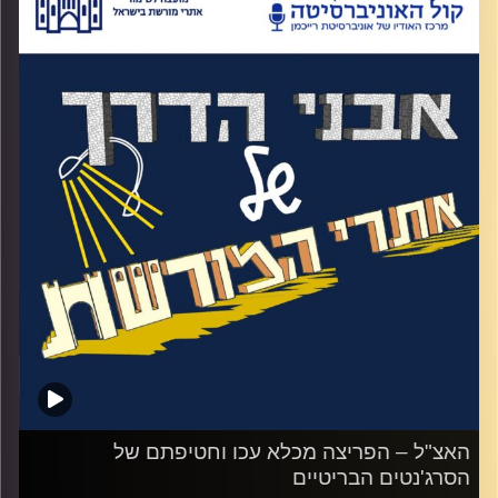
דרור על ימי המערב הפרוע של מדינת ישראל,
שוד רכבות, פיצוץ מסילות רכבת וגשרים, פלישה
לכלא המאובטח ביותר במזה"ת, כלא עכו וכל
זאת תוך מתיחות מול ההגנה שהתבטאה
בתקופות ה"סזון" תקופות בהן ההגנה היה מסגיר
את לוחמי האצ"ל והלח"י והגיעה לשיאה עם
הטבעת האלטלנה
.
קרדיט תמונות:
המועצה לשימור אתרים
האצ"ל – הפריצה מכלא עכו וחטיפתם של
הסרג'נטים הבריטיים