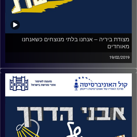
קרדיט תמונות:
המועצה לשימור אתרים
מצודת ביריה – אנחנו בלתי מנוצחים כשאנחנו
מאוחדים
19/02/2019
ב 28 בפברואר, 1946 יצאו שני חברי ביריה
לפעולת ריגול על כפר ערבי באיזור. הם נתגלו
ונפתחה לכיוונם אש חזקה. הם חזרו לכיוון
המצודה ללא פגע אך הבריטים הגיעו למחרת
להבין מה קרה. הם מצאו מצבורי נשק שהיו ליד
המצודה, שלחו את כל חבריה לכלא עכו
והשתלטו על המצודה. פעם ראשונה בהיסטוריה
של הישוב היהודי שהבריטים מפנים ישוב.