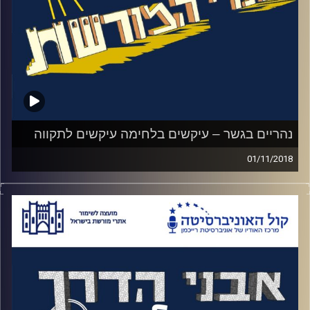
בלתי אפשריות. סיפורי הקרבות הללו הפכו
לשירים ("דודו", "שיר הרעות") ולקחים אותם
צה"ל מיישם עד היום
.
במהלך הפרק נשמע כמה מהסיפורים האלו,
שניים טראגים ואחד של הישרדות כנגד כל
הסיכויים. האזינו לאורי טולידאנו מראיין את קרן
קהת מנהלת מוזיאון הרעות
.
נהריים בגשר – עיקשים בלחימה עיקשים לתקווה
01/11/2018
קרדיט תמונות:
המועצה לשימור אתרים
בין עמק הירדן לעמק בית שאן יושבת קבוצת
גשר ואתר המורשת נהריים בגשר. באותו מקום,
נמצאים שלושה גשרים מרשימים, שניים מהם
מפוצצים. גשר רומי משוחזר, גשר רכבת טורקי
וגשר בריטי. במבט אחד על שלושת הגשרים
אפשר לראות הרבה מההיסטוריה של הארץ.
באותו מקום ממש ניתנה פקודת מלחמה 001.