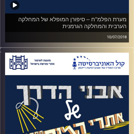
מערת הפלמ"ח – סיפורן המופלא של המחלקה
הערבית והמחלקה הגרמנית
10/07/2018
פרק נוסף על הפלמ"ח. סיפורה של המחלקה
הערבית ששלחה סוכנים לביצוע פעולות חבלה
במדינות ערב לפני הקמת המדינה, אחד
מהסיפורים יוצאי הדופן הוא סיפורו של גמליאל
כהן שגר 17 שנה בדמשק כמרגל, הביא שלוש
ילדות שלא את הזהות האמיתית של הוריהם.
וגם, המחלקה הגרמנית, אותה מחלקה שהייתה
אמונה על לעשות לנאצים חיים קשים במידה
והם יפלשו לארץ. בסופו של דבר הנאצים כמובן
לא פלשו, אבל חלק מחברי המחלקה הספיקו