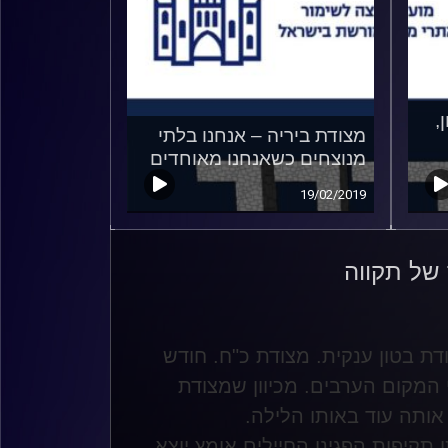
,
מצודת ביריה – אנחנו בלתי
מנוצחים כשאנחנו מאוחדים
19/02/2019
 של תקווה
דת בטון ענקית. מצודת כ"ח. חודש
המקום הערבים. מכיוון שמצודת
ותה עוד באותו הלילה
.
קיפות הפגינו החיילים אומץ יוצא