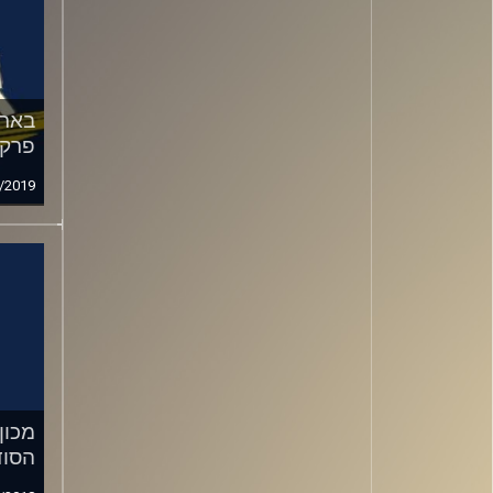
בארו
פרק 
/2019
מכון
הסוד