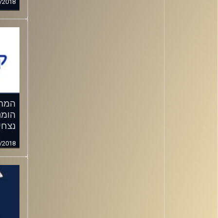
/2018
המרכ
הומנ
נצחי
/2018