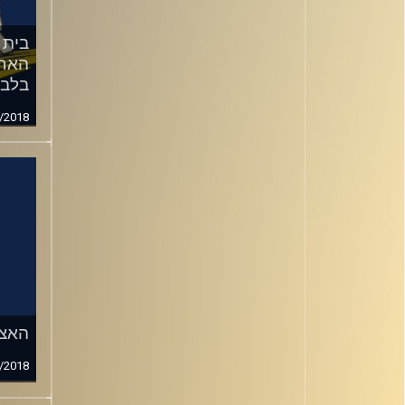
בית 
האחת
בלב
/2018
האצ"
/2018