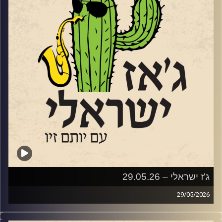
משנת 1960. נועה תופיע בתחילת יולי בשני מופעים בהפקת
קהילת הג'ז הישראלית שמוביל ברק וייס. הראשון יהיה מחווה
ל"גבירתי הנאווה"
והשני לסיפור "הפרברים"
שוחחנו איתה על תהליך היצירה, על המוזיקה שלה על התוכניות
לעתיד
קרדיט תמונות:
רותם בר-אילן
ג'ז ישראלי – 29.05.26
29/05/2026
השבוע בג'ז ישראלי