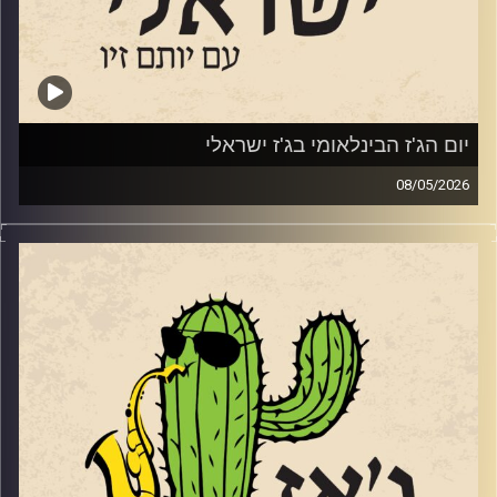
איילת רוז גוטליב
מאיה בלזיצמן ואוריאל הרמן
שרון מנצור
יום הג'ז הבינלאומי בג'ז ישראלי
08/05/2026
ענת כהן
בשבוע שעבר, ב – 30.4 ציינו ברחבי העולם את יום הג'ז
הבינלאומי. כמידי שנה ביום הזה אנחנו מרשים לעצמינו לשמוע
ניתאי הרשקוביץ
ג'ז מהעולם. לרגל היום החגיגי, אספנו כמה אלבומים חדשים
שיצאו ב 2026 ששווים את האוזן שלכם.
עומר אביטל
ואלו הם:
קרדיט תמונות:
רותם בר-אילן
PAT METHENY –
https://www.allmusic.com/album/side-
eye-iii–mw0004758439
Mark Turner —
Patternmaster