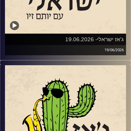
שנים לאחר מכן, בימינו אלו – פסטיבל נולד.
מאחורי הפסטיבל עומדים ביחד עמותת דרך הג׳אז וקואופרטיב
של הרכבי ג׳אז ישראליים, בשיתוף המועצה המקומית פרדס
חנה כרכור, המתנ״ס וחברת אפיק תקשורת. בניהול אמנותי של
אלון שטרן והפקה של עדי שטרן.
ג'אז ישראלי- 19.06.2026
19/06/2026
שוחחנו עם אלון (א-טמפו) שטרן
השבוע בג'ז ישראלי
מה הקשר בין מוצארט, אלביס, דבורים, מחול ומודעות
אטמפו • לוח הופעות מעודכן 2026 • הזמנת כרטיסים • פורטל
אקולוגית? מופע חדש של להקת המחול ג'אם מצא את החיבור.
LIVE
לקראת ההופעה ביום שלישי ה 23.6 בגני תקווה
שוחחנו עם
הכוראוגרף
יגור משניקוב ומנהלת הלהקה, תכלת
וגם עם חלק מהמוזיקאים שיופיעו:
הר ים. יצירת המחול הניאו-קלאסית החדשה שלהם – "Waggle
Dance" שואבת השראה מריקוד הדבורים ומעלה למודעות את
אלון (חגיגה) פרבר
סכנת היעלמותן מהעולם.
המפיק והמנהל האומנותי ניצן קרמר סיפר על המופע החדש
אלון פרבר והחגיגה • לוח הופעות מעודכן 2026 • הזמנת
שלו עם הפסנתרן הגרמני הייחודי, פרנץ פון צ'וסי בסטודיו אנט
כרטיסים • פורטל LIVE
ביום שישי הבא