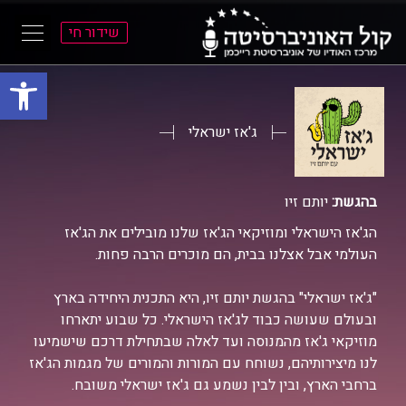
שידור חי
פתח סרגל
ל
ל
תוכן
תפריט
ראשי
ראשי
ג'אז ישראלי
בהגשת:
יותם זיו
הג'אז הישראלי ומוזיקאי הג'אז שלנו מובילים את הג'אז
העולמי אבל אצלנו בבית, הם מוכרים הרבה פחות.
"ג'אז ישראלי" בהגשת יותם זיו, היא התכנית היחידה בארץ
ובעולם שעושה כבוד לג'אז הישראלי. כל שבוע יתארחו
מוזיקאי ג'אז מהמנוסה ועד לאלה שבתחילת דרכם שישמיעו
לנו מיצירותיהם, נשוחח עם המורות והמורים של מגמות הג'אז
ברחבי הארץ, ובין לבין נשמע גם ג'אז ישראלי משובח.