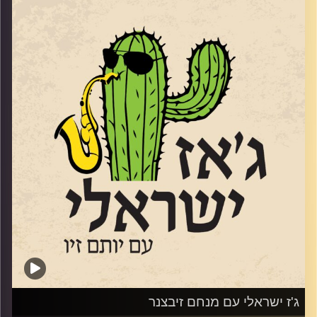
www.elihasson.com
שהוציא לפני מספר חודשים את אלבומו השני הוא דמות
ייחודית. לא רק בגלל שהיה בגיל 61 כשאלבום הבכורה יצא,
אלא בגלל הסאונד המיוחד
https://youtu.be/zjgy9Sw0c38?si=rOfYz1h-ZgMlzrax
והבחירות המוזיקליות שלו. שוחחנו איתו באולפן על מוזיקה,
על שקט ועל מה שביניהם
קרדיט תמונות:
רותם בר-אילן
ג'ז ישראלי עם מנחם זיבצנר