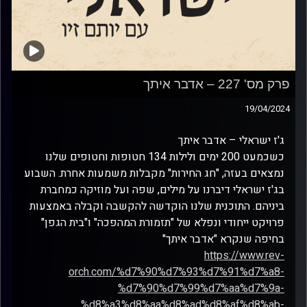
פרק מס' 227 – אדבר איתך
19/04/2024
ג'ז ישראלי – אדבר איתך
כשכמעט 200 ימים ולילות 134 חטופות וחטופים שלנו
נמצאים בעזה, "חג החירות" מקבלות משמעות אחרת. השבוע
בג'ז ישראלי דיברנו על מילים, שפה ועל מוזיקה כמחברת
ביניהם. התוכנית שלנו הוקדשה להקשבה וקבלה באמצעות
פרויקט ייחודי ונפלא של "תזמורת המהפכה" ו"בית הגפן"
בחיפה שנקרא "אדבר איתך"
https://www.rev-
orch.com/%d7%90%d7%93%d7%91%d7%a8-
%d7%90%d7%99%d7%aa%d7%9a-
%d8%a3%d8%aa%d8%ad%d8%af%d8%ab-