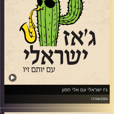
בין היתר את "שני משוגעים" ואת השיר זוכה האירוויזיון "טוי".
הוא הוציא 17 אלבומים, ב 2005 זכה בפרס לנדאו, וב 2009
זכה בפרס ראש הממשלה למלחינים ולפני 4 בפרס של משרד
התרבות על שם אריק איינשטיין, הוא בא אלינו כדי לחגוג את
האלבום
ה -18 שלו. שוחחנו איתו על המוזיקה שלנו ועל פילוסופיית
החיים שלו.
קרדיט תמונות:
רותם בר-אילן
ג'ז ישראלי עם אלי חסון
17/04/2026
החצוצרן והמלחין אלי חסון