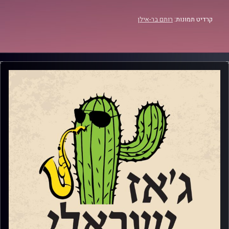
קרדיט תמונות:
רותם בר-אילן