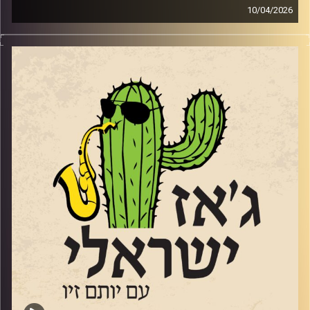
10/04/2026
מנחם זיבצנר,
גיטריסט מלחין ומפיק מוזיקאלי כבר לא ילד, אבל לא מפסיק
ליצור, לנגן ולהופיע במגוון ז'אנרים וסגנונות. הוא היה (ועדיין)
חלק מהרכב הג'ז האלמותי "מינואט" שממשיך להופיע גם
בימים אלו, ובשנתיים וחצי האחרונות כשהוא מתקרב לגיל 60
התחיל להוביל טריו משלו. מנחם הגיע לאולפן עם אלבום
הבכורה של הטריו
"
PULSE
"
וגם עם קטעים מהאלבום החדש שייצא השנה. אלבום
שהוקדש ל 7.10.
מי שרוצה להקשיב ולראות אותו מנגן, יכול להגיע בתאריך
23
לאפריל לסלון המדרגות 23 בירושלים.
28 לאפריל מינואט עם אלון אולארצ'יק בתל אביב