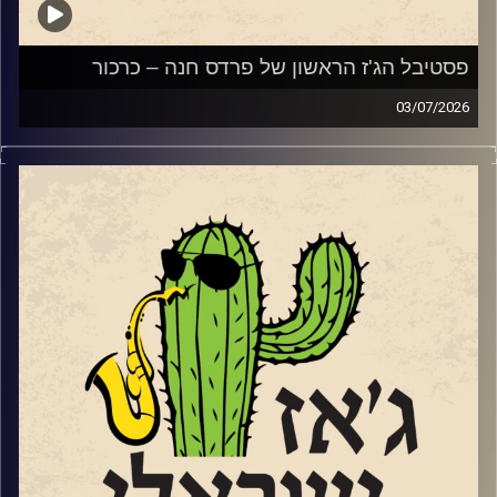
מתוך אלבומו החדש של נגן הבס והמלחין אלון ניר.
פסטיבל הג'ז הראשון של פרדס חנה – כרכור
03/07/2026
השבוע, הקדשנו את התוכנית לפסטיבל הג'ז הראשון של פרדס
חנה כרכור שייפתח את שעריו בשבוע הבא בין ה 7-9.7.
קרדיט תמונות:
רותם בר-אילן
שלושה ימים ותשעה
כרטיס PASS מלא (9 מופעים) – טיקצ'אק
הרכבי ג'ז ישראלי משובחים ואיכותיים. לצד המופעים יתקיימו
שלוש כיתות אמן בקונסרבטוריון המקומי בהשתתפות חלק
מאומני הפסטיבל.
הזרעים של הפסטיבל החלו לנבוט בגינת ביתם של עדי ואלון
(הבסיסט של להקת א-טמפו) שטרן באמצעות הופעות ביתיות.
משם התפתחו ל"ליין ג'ז" קהילתי שהפגיש מידי חודש את
חובבי הג'ז של פרדס חנה כרכור עם הרכבי ג'ז ישראלים. שלוש