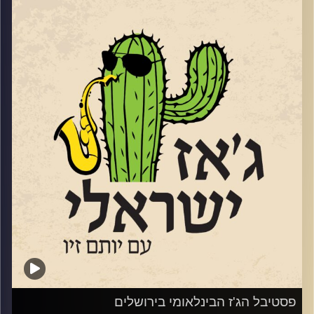
בין התאריכים 18-20.6 יתקיים בדרום פסטיבל הג'ז הישראלי
השני
https://live.tickchak.co.il/hkYxOYkno
של להבים. פסטיבל משובח ומגוון שמובילה אורלי שטרן
המנהלת האומנותית של מועדון הג'ז המקומי. שוחחנו עם אורלי
על הפסטיבל ועל אתגרי הג'ז בדרום.
הפסטיבל יארח כמה ממוזיקאי הג'ז הבולטים של ישראל,
לרבות: עומרי מור, גיא מינטוס, מתן קליין, שי זלמן, קווינטה
אנסמבל ועוד. בפסטיבל ישולבו גם הופעות של הרכבים
צעירים מכל רחבי הארץ. בין היתר יופיעו: הביג בנד של עומר,
שמשלב נגנים צעירים מצטיינים, עם בוגרים ומוריהם. ההרכב
של תלמה ילין בגבעתיים (יחוזק עם מתופף מנתיבות), רביעיית
גלעד אהרון מעמק האלה והרכב צעיר מקונסרבטוריון שטריקר
בתל אביב. הכניסה לכל הופעות ההרכבים הצעירים – חופשית,
כמיטב המסורת של פסטיבל הג'אז בלהבים.
בסוף השבוע הבא, 4-6.6 תתקיים המדורה השמינית של
פסטיבל ניו אורלינס
פסטיבל הג'ז הבינלאומי בירושלים