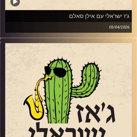
21 למאי עם הטריו הופעת השקת אלבום במוזיאון אילנה גור
קרדיט תמונות:
רותם בר-אילן
ג'ז ישראלי עם אילן סאלם
03/04/2026
אורח התוכנית השבוע, אילן סאלם מעמודי התווך של הג'ז
הישראלי שהוציא ממש השבוע את אלבומו החדש
Songs of
the Willows
בהשראת הספר "הרוח בערבי הנחל". מגיל 11 הוא מנגן בחליל,
מחלוצי הישראלים שלמדו מוזיקה בחו"ל. התחיל להופיע ברחבי
העולם תוך כדי הלימודים שלו בברקלי קולג' בבוסטון. נמנה על
צוות ההקמה של בית הספר רימון והקים בשנת 1991 את מגמת
הג'ז בבית הספר לאומנויות בתל אביב. משנת 2006 ולמשך
כמעט עשור לימוד באקדמיה בירושלים ועמד בראש המחלקה
ללימודי ג'ז. הוא גידל חינך ועיצב דורות של מוזיקאי ג'ז תוך
הלחנה ונגינה עם המוזיקאים הבולטים בישראל לא רק בג'ז. ב
– 2011, זכה בפרס ראש הממשלה למלחינים. יש לו גם אולפן
הקלטות ובשנים האחרונות מרבה להופיע עם בנו המלחין
והחצוצרן הנהדר, הלל. שוחחנו איתו על המוזיקה שלנו ועל