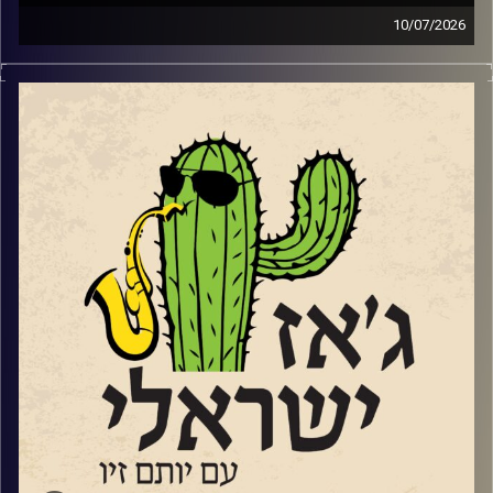
10/07/2026
השבוע בג'ז ישראלי
פתחנו עם סדרת מופעי הג'ז אל מול השקיעה בנמל יפו
שהחלה ב – 2.6 ותסתיים ב – 8.9. שוחחנו עם שתיים
מהמוזיקאיות שיופיעו בסדרה.
עידית מינצר שתופיע ב 14.7
עם החמישייה בהובלתה שהופיעה לראשונה בפסטיבל הג'ז
באילת.
ועם סלעית להב שתופיע
עם ההרכב הברזילאי שלה, "שורולה" ב 28.7
בהמשך לקראת שתי הופעות שלו בשבלול ג'אז בתל אביב
שוחחנו עם הפסנתרן טמיר הנדלמן שמגיע להשיק את אלבום
הדואט
החדש שלו עם הזמרת טיירני טוסון.
סיימנו עם סינגל
מתוך האלבום החדש של המלחין והחצוצרן איתמר בורוכוב.
ועם קטע