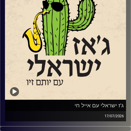
לבבות תמידית שמנסה לקרב אוהבי מוזיקה ישראלים לג'ז
הישראלי. ואנחנו עושים זאת באהבה גדולה. אהבת חינם…
השבוע בגלל שעברנו את תשעה באב ובגלל שאנחנו תוכנית
ישראלית, שמענו הרבה יותר שירים עם מילים אבל גם מוזיקה
אינסטרומנטלית ללב ולנשמה.
קרדיט תמונות:
רותם בר-אילן
ג'ז ישראלי עם אייל חי
17/07/2026
אייל חי,