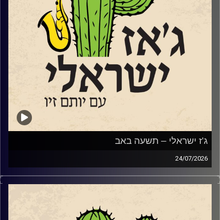
שאנחנו מבקשים אינו דבר שמחכים לו – אלא דבר שיוצרים
יחד.
שוחחנו עם המנהל האומנותי של הבית, עמנואל ויצטום, עם
המלחין ונגן העוד לואי ח'לייף ועם הדי ג'י "גונדי".
אחרי המשכנו במסורת החדשה שלנו והשמענו מוזיקה חדשה
של מוזיקאי ג'ז ישראלים:
איתמר בורוכוב
שיר שני
ניצן בירנבאום
נועה בלומר
ונדב כרם
ג'ז ישראלי – תשעה באב
קרדיט תמונות:
רותם בר-אילן
24/07/2026
מאז ה 7.10.2023, הביטוי שנאת אחים או שנאת חינם או סתם
אפילו סתם שנאה, מקבל משמעות אחרת. ולצערינו לרבים מידי
בתוכנו יש פרשנות שונה למה ההפך משנאת חינם…ובאופן לא
מפתיע, לא אצל כולם זו אהבת חינם. אבל אנחנו תוכנית קירוב