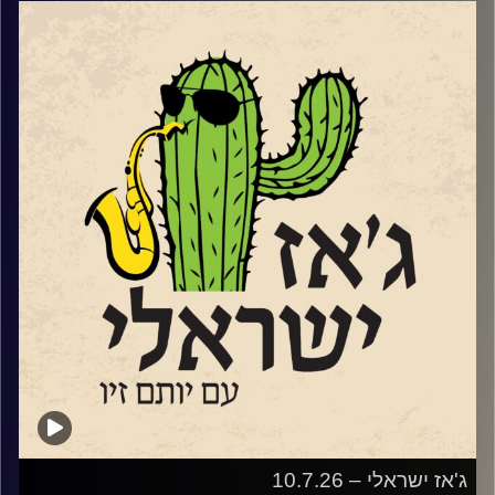
Www.Instagram.com/eyalhai
סקסופוניסט, מלחין וזמר משיק בסוף החודש את "אל התפל"
אלבומו השלישי והראשון בו הוא שר בעברית. מופע ההשקה
https://www.goshow.co.il/show/21434/55586
יתקיים במועדון הג'ז "אממה" בתל אביב ב – 29.7.
שוחחנו עם אייל על הלימודים בברקלי והחיים בניו יורק וגם על
שירה נגינה ומה שביניהן.
קרדיט תמונות:
רותם בר-אילן
ג'אז ישראלי – 10.7.26