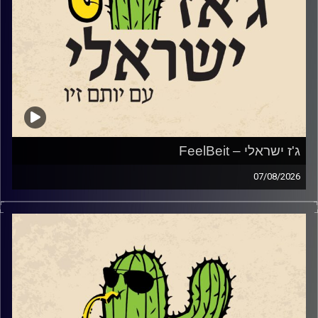
ג'ז ישראלי – FeelBeit
07/08/2026
השבוע הקדשנו את מרבית התוכנית למקום מיוחד ולפסטיבל
מיוחד שמנהל בימים אלו בירושלים.
המקום הוא
FeelBeit
,
מרכז תרבות פלסטיני־ישראלי, ערבי־יהודי, הפועל בירושלים
ומשמש מרחב משותף לאמנים, לאמניות ולקהלים מגוונים.
והפסטיבל הוא
פסטיבל SHIFT
שלדברי המארגנים שלו, אינו מבקש לייפות את המציאות, ואינו
מתיימר לפתור אותה. הוא מתחיל מאמונה פשוטה: העתיד