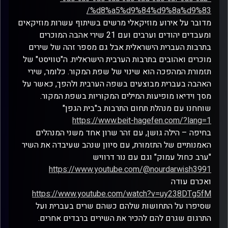
%d8%a5%d9%84%d9%8a%d9%83/
מדובר על אירוע מוזיקאלי מרשים בשיתוף עשרות מוזיקאים
ומעבדים יהודים וערבים ועם 21 שירי אהבה המוכרים
בתרבות העברית הישראלית אבל גם מספר זהה של שירים
מוכרים ואהובים בתרבות הערבית הישראלית. ה"טוויסט" של
תזמורת המהפכה הוא שינוי של שפת המקור. כלומר, שירי
האהבה בעברית מבוצעים בשפה הערבית ולהפך, כאשר על
מסך וידיאו מופיעות המילים המקוריות בשפת המקור.
שוחחנו עם מנהלת תחום התרבות ב"בית הגפן"
https://www.beit-hagefen.com/?lang=1
בחיפה – הילה גושן, עם זהר שרון אחד משני המנהלים
האמנותיים של התזמורת, עם סיוון שנהב שעיבדה את השיר
"ערב כחול עמוק" וגם עם נור דרוויש
https://www.youtube.com/@nourdarwish3991
ואכרם עודה
https://www.youtube.com/watch?v=uy238DTg5fM
שסיפרו על התחושות שלהם כשהם שרים בעברית ועל
התרגום שגרם להם להכיר את השירים ברבדים אחרים.