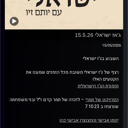
ג'אז ישראלי 15.5.26
15/05/2026
השבוע בג'ז ישראלי
רצף של ג'ז ישראלי משובח מכל הזמנים שמענו את
הקטעים האלו
תזמורת הג'ז הישראלית
הפרויקט של תמרי
– לזכרה של תמר קדם ז"ל ובני משפחתה
שנרצחו ב 7.10.23
יונתן אבישי והחצוצרן אבישי כהן