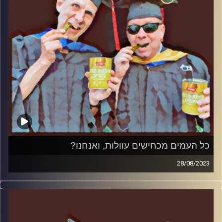
כל העמים מכחישים עוולות, ואנחנו?
28/08/2023
המערכת הפוליטית על ספת הפסיכולוג, עם פרופסור בועז בן-
דוד ופרופסור גלעד הירשברגר.
קרדיט תמונות:
AudioVersity