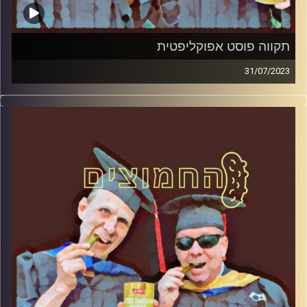
תקווה פוסט אפוקליפטית
31/07/2023
המערכת הפוליטית על ספת הפסיכולוג, עם פרופסור בועז בן-
דוד ופרופסור גלעד הירשברגר.
קרדיט תמונות:
AudioVersity