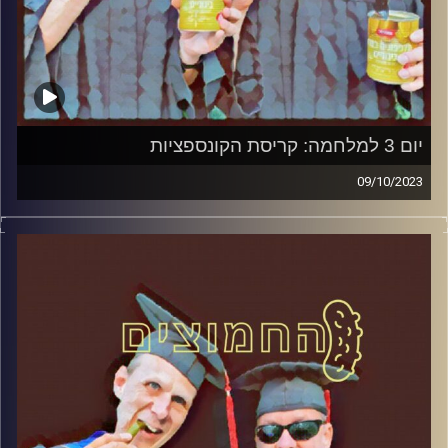
יום 3 למלחמה: קריסת הקונספציות
09/10/2023
המערכת הפוליטית על ספת הפסיכולוג, עם פרופסור בועז בן-
דוד ופרופסור גלעד הירשברגר.
קרדיט תמונות:
AudioVersity