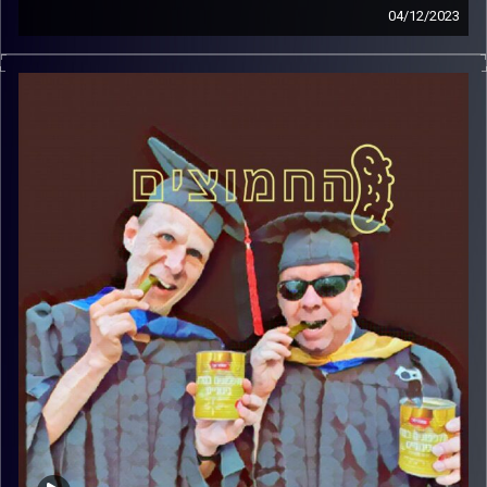
04/12/2023
המערכת הפוליטית על ספת הפסיכולוג, עם פרופסור בועז בן-
דוד ופרופסור גלעד הירשברגר.
קרדיט תמונות:
AudioVersity