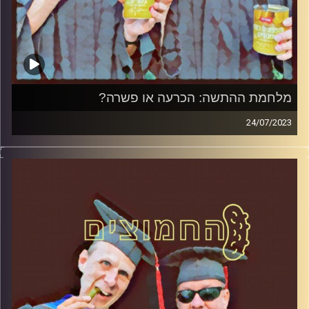
מלחמת ההתשה: הכרעה או פשרה?
24/07/2023
המערכת הפוליטית על ספת הפסיכולוג, עם פרופסור בועז בן-
דוד ופרופסור גלעד הירשברגר.
קרדיט תמונות:
AudioVersity