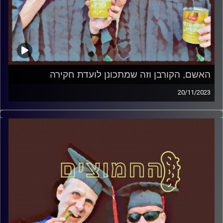
האשם, הקורבן וזה שמתכונן לועדת חקירה
20/11/2023
המערכת הפוליטית על ספת הפסיכולוג, עם פרופסור בועז בן-
דוד ופרופסור גלעד הירשברגר.
קרדיט תמונות:
AudioVersity