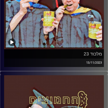
מלכוד 23
13/11/2023
המערכת הפוליטית על ספת הפסיכולוג, עם פרופסור בועז בן-
דוד ופרופסור גלעד הירשברגר.
קרדיט תמונות:
AudioVersity