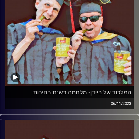
המלכוד של ביידן- מלחמה בשנת בחירות
06/11/2023
המערכת הפוליטית על ספת הפסיכולוג, עם פרופסור בועז בן-
דוד ופרופסור גלעד הירשברגר.
קרדיט תמונות:
AudioVersity