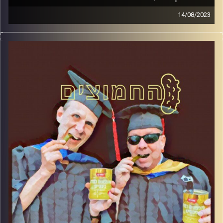
14/08/2023
המערכת הפוליטית על ספת הפסיכולוג, עם פרופסור בועז בן-
דוד ופרופסור גלעד הירשברגר.
קרדיט תמונות:
AudioVersity