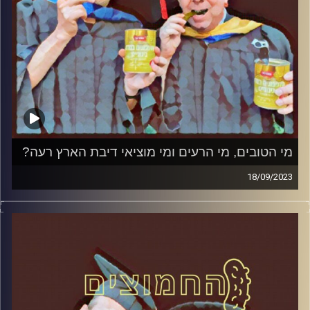
מי הטובים, מי הרעים ומי מוציאי דיבת הארץ רעה?
18/09/2023
המערכת הפוליטית על ספת הפסיכולוג, עם פרופסור בועז בן-
דוד ופרופסור גלעד הירשברגר.
קרדיט תמונות:
AudioVersity