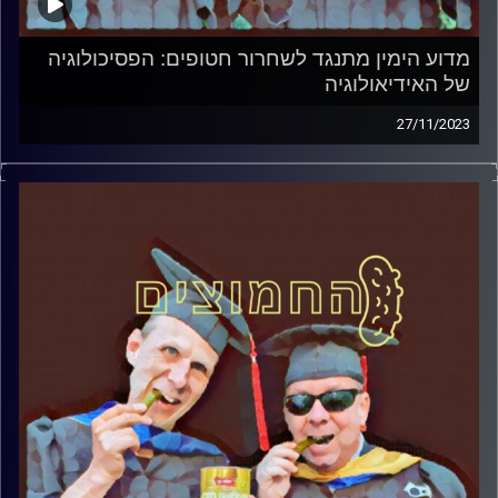
מדוע הימין מתנגד לשחרור חטופים: הפסיכולוגיה
של האידיאולוגיה
27/11/2023
המערכת הפוליטית על ספת הפסיכולוג, עם פרופסור בועז בן-
דוד ופרופסור גלעד הירשברגר.
קרדיט תמונות:
AudioVersity