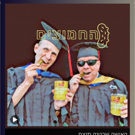
דוד ופרופסור גלעד הירשברגר.
קרדיט תמונות:
AudioVersity
האישה שבטנק תנצח