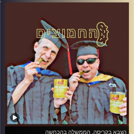
דוד ופרופסור גלעד הירשברגר.
קרדיט תמונות:
AudioVersity
הצבא בקריסה, הממשלה בהכחשה