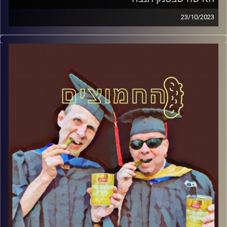
23/10/2023
המערכת הפוליטית על ספת הפסיכולוג, עם פרופסור בועז בן-
דוד ופרופסור גלעד הירשברגר.
קרדיט תמונות:
AudioVersity