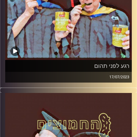
רגע לפני תהום
17/07/2023
המערכת הפוליטית על ספת הפסיכולוג, עם פרופסור בועז בן-
דוד ופרופסור גלעד הירשברגר.
קרדיט תמונות:
AudioVersity