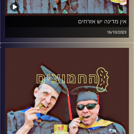
אין מדינה יש אזרחים
16/10/2023
המערכת הפוליטית על ספת הפסיכולוג, עם פרופסור בועז בן-
דוד ופרופסור גלעד הירשברגר.
קרדיט תמונות:
AudioVersity