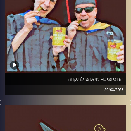
החמוצים- מיאוש לתקווה
20/03/2023
המערכת הפוליטית על ספת הפסיכולוג, עם פרופסור בועז בן-
דוד ופרופסור גלעד הירשברגר.
קרדיט תמונות:
AudioVersity