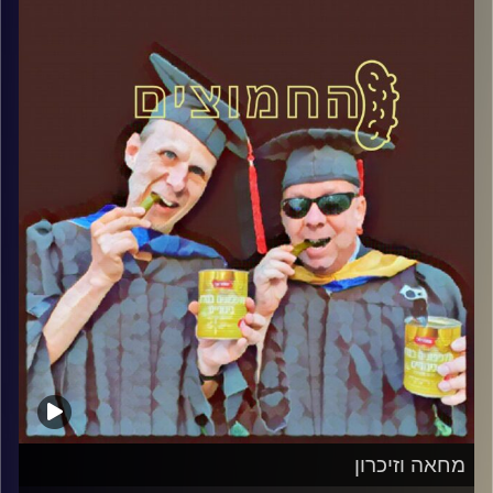
קרדיט תמונות:
AudioVersity
מחאה וזיכרון