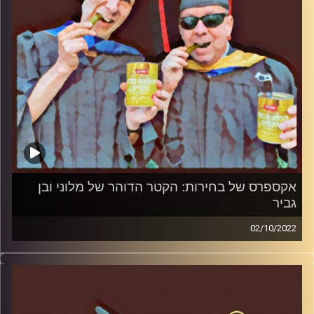
אקספרס של בחירות: הקטר הדוהר של מלוני ובן
גביר
02/10/2022
המערכת הפוליטית על ספת הפסיכולוג, עם פרופסור בועז בן-
דוד ופרופסור גלעד הירשברגר.
קרדיט תמונות:
AudioVersity