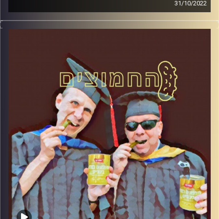
31/10/2022
המערכת הפוליטית על ספת הפסיכולוג, עם פרופסור בועז בן-
דוד ופרופסור גלעד הירשברגר.
קרדיט תמונות:
AudioVersity