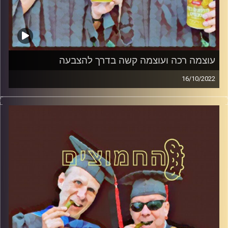
עוצמה רכה ועוצמה קשה בדרך להצבעה
16/10/2022
המערכת הפוליטית על ספת הפסיכולוג, עם פרופסור בועז בן-
דוד ופרופסור גלעד הירשברגר.
קרדיט תמונות:
AudioVersity