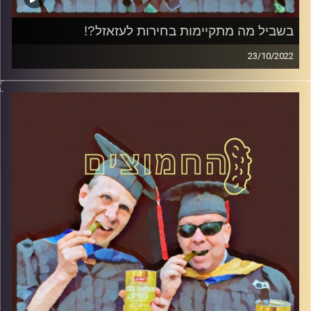
בשביל מה מתקיימות בחירות לעזאזל?!
23/10/2022
המערכת הפוליטית על ספת הפסיכולוג, עם פרופסור בועז בן-
דוד ופרופסור גלעד הירשברגר.
קרדיט תמונות:
AudioVersity