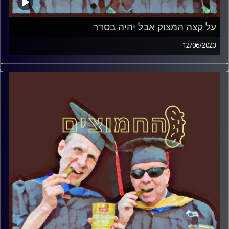
על קצה המצוק אבל יהיה בסדר
12/06/2023
המערכת הפוליטית על ספת הפסיכולוג, עם פרופסור בועז בן-
דוד ופרופסור גלעד הירשברגר.
קרדיט תמונות:
AudioVersity