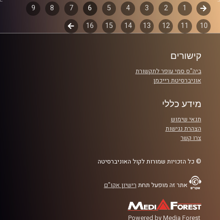
דוד ופרופסור גלעד הירשברגר
קודם
1
דפדוף
2
3
4
5
6
7
8
9
10
11
12
13
14
15
16
לשלב
פרקים
אורח מיוחד: ד"ר שלמה אגוז, המכללה אקדמית הדסה.
הבא
קרדיט תמונות:
AudioVersity
קישורים
ביה"ס סמי עופר לתקשורת
אוניברסיטת רייכמן
מידע כללי
תנאי שימוש
הצהרת נגישות
צרו קשר
© כל הזכויות שמורות לקול האוניברסיטה
אתר זה מופעל תחת
רישיון אקו"ם
Powered by Media Forest