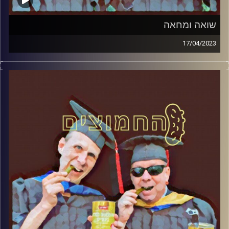
שואה ומחאה
17/04/2023
המערכת הפוליטית על ספת הפסיכולוג, עם פרופסור בועז בן-
דוד ופרופסור גלעד הירשברגר.
קרדיט תמונות:
AudioVersity