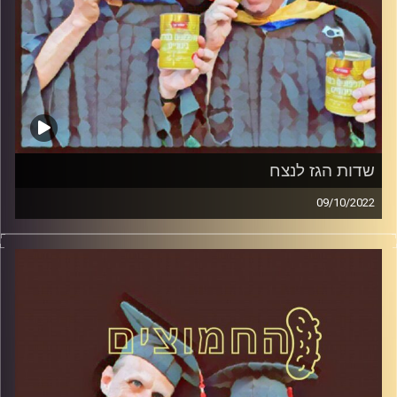
שדות הגז לנצח
09/10/2022
המערכת הפוליטית על ספת הפסיכולוג, עם פרופסור בועז בן-
דוד ופרופסור גלעד הירשברגר.
קרדיט תמונות:
AudioVersity