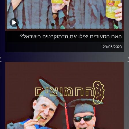
האם הסעודים יצילו את הדמוקרטיה בישראל?
29/05/2023
המערכת הפוליטית על ספת הפסיכולוג, עם פרופסור בועז בן-
דוד ופרופסור גלעד הירשברגר.
קרדיט תמונות:
AudioVersity