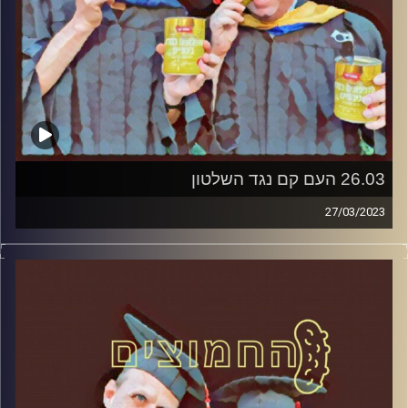
26.03 העם קם נגד השלטון
27/03/2023
המערכת הפוליטית על ספת הפסיכולוג, עם פרופסור בועז בן-
דוד ופרופסור גלעד הירשברגר.
קרדיט תמונות:
AudioVersity