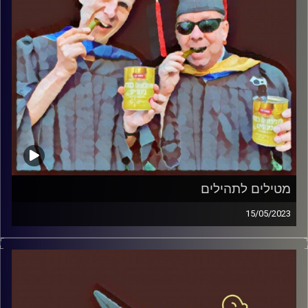
מטילים לתהילים
15/05/2023
המערכת הפוליטית על ספת הפסיכולוג, עם פרופסור בועז בן-
דוד ופרופסור גלעד הירשברגר.
קרדיט תמונות:
AudioVersity