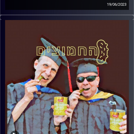
19/06/2023
המערכת הפוליטית על ספת הפסיכולוג, עם פרופסור בועז בן-
דוד ופרופסור גלעד הירשברגר.
קרדיט תמונות:
AudioVersity