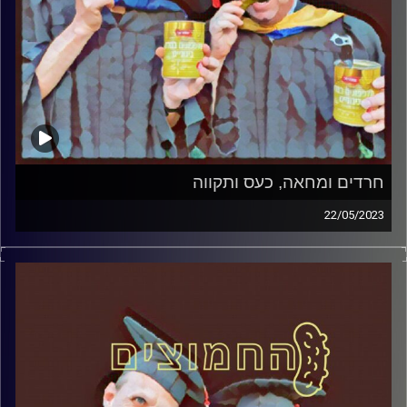
חרדים ומחאה, כעס ותקווה
22/05/2023
המערכת הפוליטית על ספת הפסיכולוג, עם פרופסור בועז בן-
דוד ופרופסור גלעד הירשברגר.
קרדיט תמונות:
AudioVersity