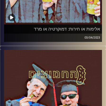
אלימות או חירות: דמוקרטיה או מרד
03/04/2023
המערכת הפוליטית על ספת הפסיכולוג, עם פרופסור בועז בן-
דוד ופרופסור גלעד הירשברגר.
קרדיט תמונות:
AudioVersity