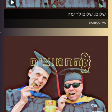
שלום, שלום לך עזה
05/05/2025
המערכת הפוליטית על ספת הפסיכולוג, עם פרופסור בועז בן-
דוד ופרופסור גלעד הירשברגר
קרדיט תמונות:
AudioVersity