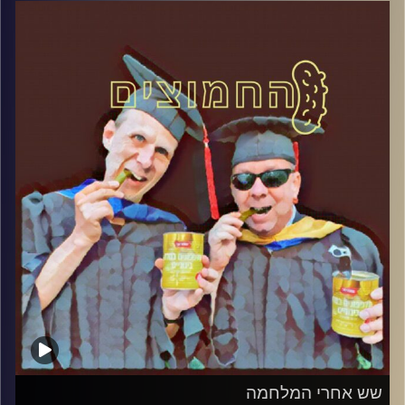
דוד ופרופסור גלעד הירשברגר
קרדיט תמונות:
AudioVersity
שש אחרי המלחמה