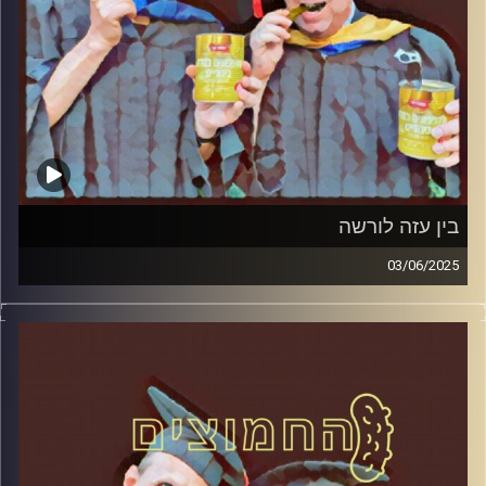
בין עזה לורשה
03/06/2025
המערכת הפוליטית על ספת הפסיכולוג, עם פרופסור בועז בן-
דוד ופרופסור גלעד הירשברגר
קרדיט תמונות:
AudioVersity