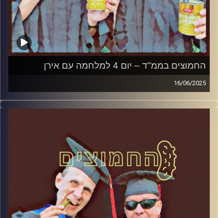
החמוצים בממ"ד – יום 4 למלחמה עם אירן
16/06/2025
המערכת הפוליטית על ספת הפסיכולוג, עם פרופסור בועז בן-
דוד ופרופסור גלעד הירשברגר
קרדיט תמונות:
AudioVersity