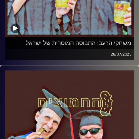
משחקי הרעב: התבוסה המוסרית של ישראל
28/07/2025
המערכת הפוליטית על ספת הפסיכולוג, עם פרופסור בועז בן-
דוד ופרופסור גלעד הירשברגר
קרדיט תמונות:
AudioVersity