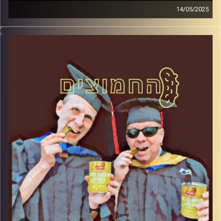
14/05/2025
המערכת הפוליטית על ספת הפסיכולוג, עם פרופסור בועז בן-
דוד ופרופסור גלעד הירשברגר
קרדיט תמונות:
AudioVersity