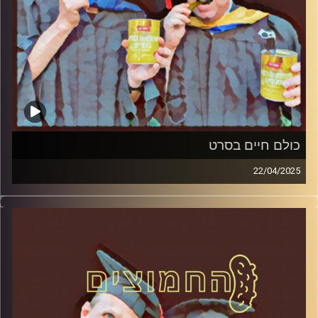
כולם חיים בסרט
22/04/2025
המערכת הפוליטית על ספת הפסיכולוג, עם פרופסור בועז בן-
דוד ופרופסור גלעד הירשברגר
קרדיט תמונות:
AudioVersity