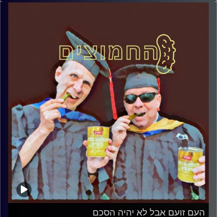
דוד ופרופסור גלעד הירשברגר
קרדיט תמונות:
AudioVersity
העם זועם אבל לא יהיה הסכם