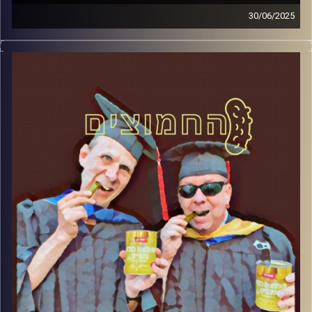
30/06/2025
המערכת הפוליטית על ספת הפסיכולוג, עם פרופסור בועז בן-
דוד ופרופסור גלעד הירשברגר
קרדיט תמונות:
AudioVersity