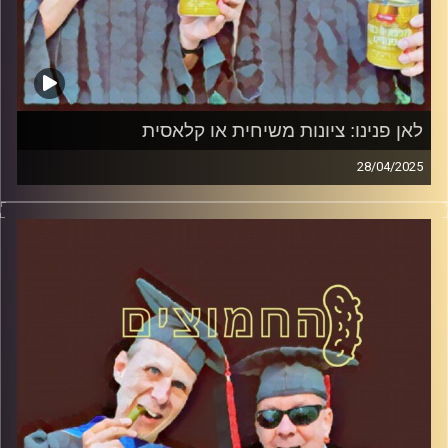
לאן פנינו: ציונות משיחית או קלאסית
28/04/2025
המערכת הפוליטית על ספת הפסיכולוג, עם פרופסור בועז בן-
דוד ופרופסור גלעד הירשברגר
קרדיט תמונות:
AudioVersity