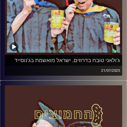
ג'ולאני טובח בדרוזים, ישראל מואשמת בג'נוסייד
21/07/2025
המערכת הפוליטית על ספת הפסיכולוג, עם פרופסור בועז בן-
דוד ופרופסור גלעד הירשברגר
קרדיט תמונות:
AudioVersity