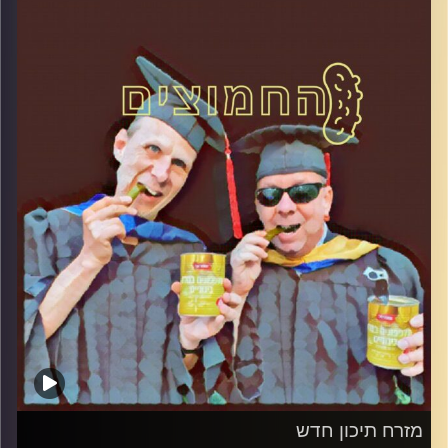
קרדיט תמונות:
AudioVersity
מזרח תיכון חדש