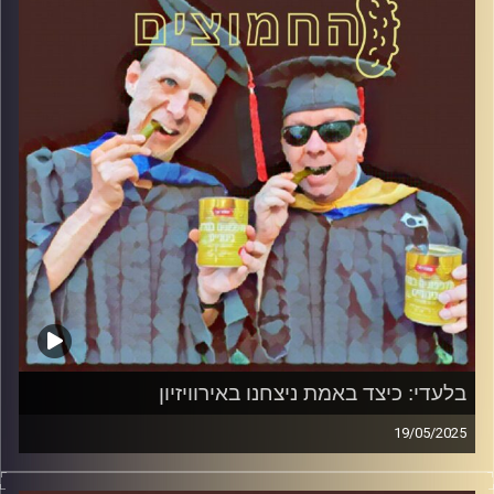
קרדיט תמונות:
AudioVersity
בלעדי: כיצד באמת ניצחנו באירוויזיון
19/05/2025
המערכת הפוליטית על ספת הפסיכולוג, עם פרופסור בועז בן-
דוד ופרופסור גלעד הירשברגר