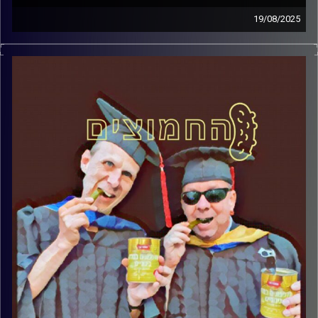
19/08/2025
המערכת הפוליטית על ספת הפסיכולוג, עם פרופסור בועז בן-
דוד ופרופסור גלעד הירשברגר
קרדיט תמונות:
AudioVersity