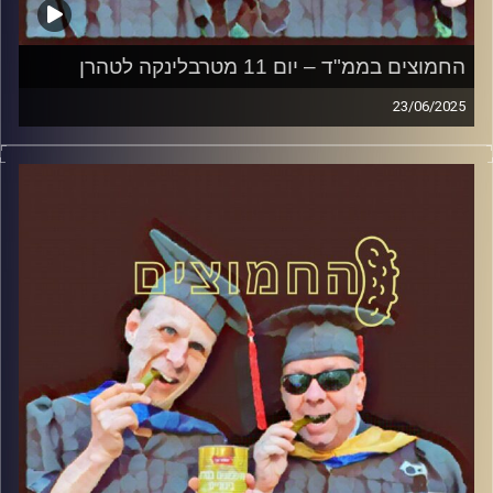
החמוצים בממ"ד – יום 11 מטרבלינקה לטהרן
23/06/2025
המערכת הפוליטית על ספת הפסיכולוג, עם פרופסור בועז בן-
דוד ופרופסור גלעד הירשברגר
קרדיט תמונות:
AudioVersity