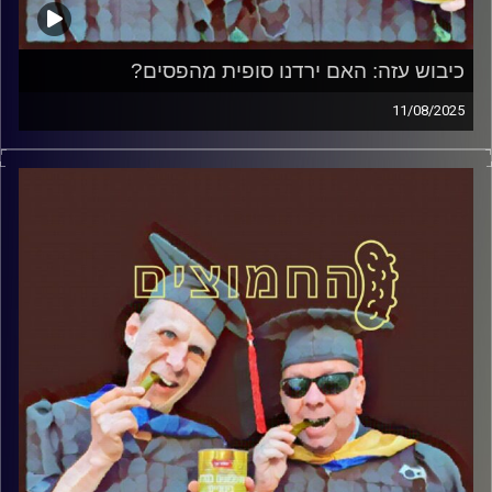
כיבוש עזה: האם ירדנו סופית מהפסים?
11/08/2025
המערכת הפוליטית על ספת הפסיכולוג, עם פרופסור בועז בן-
דוד ופרופסור גלעד הירשברגר
קרדיט תמונות:
AudioVersity