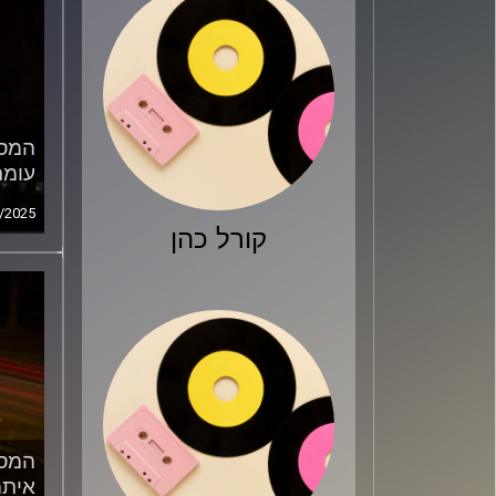
המסע
עומר
/2025
קורל כהן
המסע
איתמ