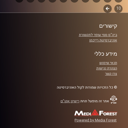
10
לשלב
פרקים
קרדיט תמונות:
Maarten
הבא
קישורים
ביה"ס סמי עופר לתקשורת
אוניברסיטת רייכמן
מידע כללי
תנאי שימוש
הצהרת נגישות
צרו קשר
© כל הזכויות שמורות לקול האוניברסיטה
אתר זה מופעל תחת
רישיון אקו"ם
Powered by Media Forest