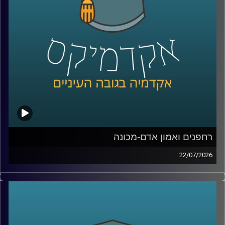
Manyone ישראל.
נדבר על מה באמת עומד מאחורי חוויית לקוח טובה, איך
ארגונים חושבים על חדשנות, ואיך בינה מלאכותית הולכת
לשנות את הדרך שבה כולנו קונים, עובדים ומקבלים החלטות
קרדיט תמונות:
AudioVersity
רחפנים ואמון אדם-מכונה
22/07/2026
אם לפני עשור היינו אומרים את המילה “רחפן”, כנראה שהיינו
חושבים על צילום מהאוויר או על גאדג’ט מגניב. היום התמונה
נראית אחרת לגמרי. רחפנים כבר בודקים תשתיות, מסייעים
באיתור נעדרים, מעבירים ציוד רפואי, משתתפים במלחמות,
ובמקרים מסוימים אפילו מסוגלים לבצע חלק מהמשימות