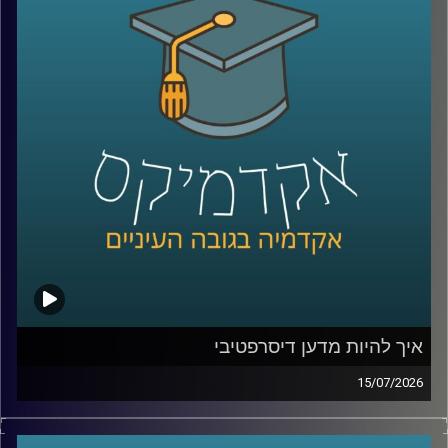
שלהם באופן עצמאי.
ככל שהמערכות האלה הופכות לחכמות יותר, עולה שאלה
הרבה יותר גדולה מרק מה הטכנולוגיה יודעת לעשות: האם
אנחנו יכולים לסמוך עליה? מתי אדם צריך לקבל את ההחלטה,
ומתי אפשר לתת למכונה לעשות את זה? ואם היא טועה, מי
בכלל אחראי?
על כל אלו נדבר עם ד״ר אביב בר זוהר, דוקטור למשפטים
בנושא חוקיות רחפנים אוטונומיים קטלניים ומשמעות
מעורבות האדם בחוג ההפעלה.
קרדיט תמונות:
AudioVersity
איך להיות מדען דיסרפטיבי
15/07/2026
הרבה מההמצאות שאנחנו מכירים התחילו בכלל מטעות.
פניצילין שנולד מצלחת פטרי שהתמלאה עובש, פוסט־איט