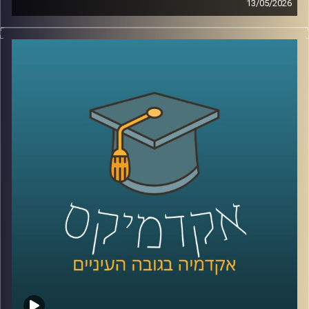
13/05/2026
לפני כמה שנים, רוב האנשים עוד הצליחו להבין פחות או יותר
מי נגד מי במזרח התיכון.
היום? נדמה שהכול כבר התבלגן.
איראן, חיזבאללה, חמאס, סוריה, טורקיה, ארצות הברית,
החות’ים, רוסיה, הסכמים, איומים, מלחמה רב־זירתית… ובין כל
הכותרות, הרבה אנשים פשוט איבדו את התמונה הגדולה.
אז בפרק הזה רצינו לעצור רגע ולעשות סדר.
להבין מה באמת קורה באזור שלנו, מה השתנה מאז השבעה
באוקטובר, ואיך נראית היום המפה האסטרטגית של המזרח
התיכון.
איתנו היום ד”ר שי הר-צבי, מרצה וחוקר בכיר במכון למדיניות
ואסטרטגיה ב־אוניברסיטת רייכמן, ולשעבר מנכ”ל בפועל של
המשרד לנושאים אסטרטגיים וראש זירה בחטיבת המחקר
באמ”ן.
וביחד ננסה להבין: האם איראן באמת מתקרבת לנשק גרעיני,