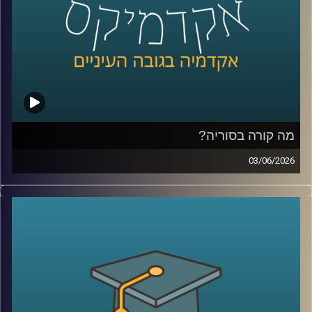
שפשוט נכנסים לפולימרקט כדי לראות “מה הסיכויים” ועל
הדרך גם מרוויחים כסף.
אז מה זה בכלל שוק חיזוי?
למה אנשים התחילו להאמין לפלטפורמות האלה יותר מלסקרים
ומומחים? מה קורה כשמיליארדי דולרים זורמים להימורים על
אירועים עולמיים? והאם יכול להיות שפלטפורמות כאלה כבר
לא רק מנבאות את המציאות, אלא גם מתחילות לעצב אותה?
מה קורה בסוריה?
כדי להבין את העולם הזה, נמצא איתנו היום פרופ’ צחי חייט
03/06/2026
מאוניברסיטת רייכמן, שחוקר חוכמת המונים, רשתות חברתיות
מה בעצם קורה היום בסוריה?
ואמינות מידע, ואחד החוקרים הבולטים בישראל בתחום שווקי
מי שולט שם? מי נלחם במי? איך טורקיה הפכה לשחקן כל כך
החיזוי
משמעותי? ומה בכלל נשאר מההשפעה של איראן וחיזבאללה?
קרדיט תמונות:
AudioVersity
נדמה שאחרי יותר מעשור של מלחמה, רוב הישראלים כבר
איבדו את היכולת להבין את התמונה.
אז היום ננסה לעשות סדר ולהבין איך נראה המזרח התיכון
החדש שנבנה ממש מעבר לגבול שלנו.