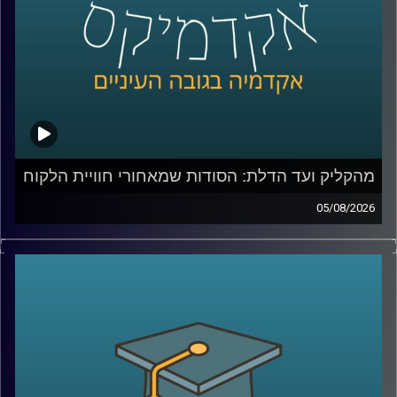
מהקליק ועד הדלת: הסודות שמאחורי חוויית הלקוח
05/08/2026
כולנו מזמינים היום כמעט הכול בלחיצת כפתור, אוכל, בגדים,
תרופות, אפילו את הקניות לסוף השבוע. אבל כמה מאיתנו
באמת חושבים על כל מה שקורה מהרגע שלחצנו על “הזמן”?
מי מחליט מה נראה ראשון באתר, איך בונים חוויית משתמש
שגורמת לנו לחזור שוב ושוב, ואיך משלבים בין טכנולוגיה,
דאטה, לוגיסטיקה ובעיקר הבנה של בני אדם?
כדי לדבר על כל זה נמצא איתי היום צביקה ביידא, לשעבר
מנכ”ל שופרסל אונליין, והיום Managing Director ושותף ב-