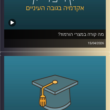
היום נדבר עם יונתן דייויס, סגן נשיא לקשרי חוץ וראש בית
הספר הבינלאומי ע״ש רפאל רקנאטי באוניברסיטת רייכמן,
שנמצא כבר שנים בדיוק בנקודת המפגש בין ישראל ליהדות
התפוצות.
מהשירות כחייל בודד בצנחנים, דרך שליחויות ברחבי העולם,
בברית המועצות לשעבר, בקייפטאון, בוסטון ורומא ועד
מה קורה במצרי הורמוז?
לעבודה יומיומית עם אלפי סטודנטים בינלאומיים, הוא רואה
15/04/2026
מקרוב איך העולם משתנה, ואיך צעירים יהודים מקבלים
בשבועות האחרונים אנחנו שומעים אמירות דרמטיות סביב
החלטות שמעצבות את העתיד שלהם.
מצרי הורמוז, דיבורים על מצור, איומים מצד איראן, ואפילו
אז מה באמת קורה היום בקמפוסים?
רמיזות לכך שייתכן ויש מוקשים במים.
ולמה יותר ויותר סטודנטים בוחרים דווקא להגיע לכאן?
אבל מה שמעניין הוא שלא צריך מלחמה בפועל כדי להזיז את
קרדיט תמונות:
AudioVersity
העולם, מספיק חשש.
איך מעבר ימי יחסית קטן מצליח להשפיע על מחירי האנרגיה,
על שרשראות אספקה, ובסוף גם על יוקר המחיה של כולנו?
ולמה גם מדינות שלא תלויות בו ישירות, עדיין מושפעות מכל