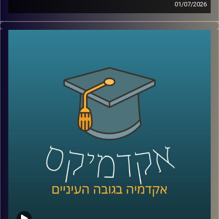
01/07/2026
יש בעולם מדינה עם כ-6 מיליון תושבים, ממשלה, מטבע, צבא,
קרדיט תמונות:
AudioVersity
דרכונים ובחירות דמוקרטיות. היא יציבה יותר מחלק מהמדינות
השכנות שלה, יושבת באחד המקומות האסטרטגיים ביותר
בעולם, בכניסה לים האדום, ועדיין, מבחינת רוב מדינות העולם,
היא פשוט לא קיימת.
היום אנחנו יוצאים להכיר את סומלילנד, מדינה שרוב האנשים
מעולם לא שמעו עליה, אבל ייתכן שבעשור הקרוב היא תהפוך
לשחקנית משמעותית בזירה הגיאופוליטית.
כדי להבין איך נראים החיים במדינה שלא קיימת רשמית, למה
המעצמות הגדולות מתחילות להתעניין בה, והאם גם לישראל יש
אינטרס שם, הצטרף אליי היום השגריר ד״ר חיים קורן, בית ספר
לאודר לממשל, דיפלומטיה ואסטרטגיה, אוניברסיטת רייכמן.
שגריר ישראל הראשון לדרום סודן ושגריר מצרים
קרדיט תמונות:
AudioVersity