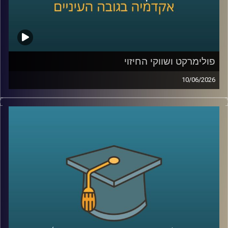
בייעוץ לממשלות, חברות בינלאומיות ומוסדות פיננסיים, יועץ
לבנק העולמי בפרויקטים גלובליים בתחומי אנרגיה ותשתיות.
קרדיט תמונות:
AudioVersity
פולימרקט ושווקי החיזוי
10/06/2026
האם ישו יחזור בשנת 2026?
האם תהיה תקיפה באיראן לפני סוף החודש?
האם ח’מנאי יודח מהשלטון?
האם טראמפ יזכה שוב בנשיאות?
והאם האנושות תגלה חיים מחוץ לכדור הארץ?
כל אלה היו הימורים אמיתיים בפלטפורמת
Polymarket
.
כן, אנשים ברחבי העולם שמים כסף אמיתי על העתיד. על
מלחמות, פוליטיקה, דת, אסונות ואפילו סוף העולם.
ובזמן שרובנו צורכים חדשות כדי להבין מה קורה, יש אנשים