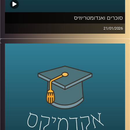
סוכרים ואנדומטריוזיס
21/01/2026
כשאנחנו חושבים על מחלות קשות כמו סרטן, אנחנו בדרך
כלל מדמיינים מוטציות, גנים ואולי גם כימותרפיה. אבל יש
שכבה אחרת, שקטה יותר, שקשה לראות אותה בעין, והיא יכולה
להיות ההבדל בין תא שהגוף מזהה כתא בעייתי, לבין תא
שמצליח להתחמק. זו שכבת הסוכרים, שרשראות זעירות
שעוטפות את התאים שלנו, כמו סוג של “תעודת זהות”
ביולוגית. כשהתעודה הזו משתנה, זה יכול להופיע בסרטן, אבל
זה יכול להופיע גם במחלות אחרות, למשל אנדומטריוזיס, מחלה
נפוצה וכואבת שלפעמים לוקח שנים עד שמקבלים עליה
אבחנה. והשאלה המרתקת היא האם אפשר לקחת את השינויים
האלה על פני התא ולהפוך אותם לשפה חדשה של רפואה, גם
לאבחון מוקדם יותר וגם לטיפול מדויק יותר.
היום בפרק אנחנו נכנסים לעולם הזה, עולם הגליקוביולוגיה
התרגומית, ונשאל איך הופכים שינוי קטן על פני תא לכלי