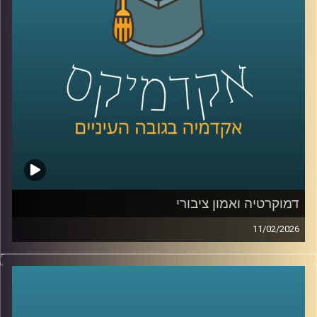
כמשאב כלכלי, בינה מלאכותית לניטור מגוון ביולוגי ושיתופי
פעולה גם כשאין שלום, יצאנו לראיין את האנשים שמעצבים
את העתיד הכחול של האזור .
בפרק הזה תשמעו קולות מהכנס, רעיונות גדולים, דילמות
אמיתיות, והרבה מאוד תשוקה לחבר בין מדע, קיימות וכלכלה.
קרדיט תמונות:
AudioVersity
דמוקרטיה ואמון ציבורי
11/02/2026
היום אנחנו נוגעים באחת השאלות הכי בוערות בדמוקרטיה, מה
זה בעצם אמון ציבורי, למה הוא כל כך חיוני לתפקוד של מדינה,
ומה קורה כשהוא נשחק, לפי דו״ח האמון מדצמבר 2025
התמונה מטרידה, רק 22% מביעים אמון בממשלה ורק 15%