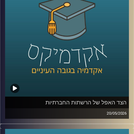
בינה מלאכותית כבר לא נמצאת רק במעבדות או במחקרים, היא
נכנסת אל תוך חדרי הטיפול, אל תוך רגעים של חוסר ודאות,
ולעיתים גם אל תוך ההחלטות הכי קריטיות שיש.
האם זה הופך את הרפואה למדויקת יותר, או דווקא משנה את
האופן שבו רופאים חושבים, שוקלים ומחליטים?
כדי להבין איך השינוי הזה נראה מבפנים, דווקא באחד
התחומים הכי רגישים ומורכבים ברפואה, עולם הלידות, נמצאת
איתנו היום פרופ’ אסנת ולפיש, מנהלת בית החולים לנשים
בבילינסון ומשנה לדיקן בית הספר לרפואה באוניברסיטת
רייכמן,
שנמצאת בחזית של שילוב טכנולוגיות מתקדמות ברפואה לצד
עבודה קלינית יומיומית בקבלת החלטות בזמן אמת.
הצד האפל של הרשתות החברתיות
קרדיט תמונות:
AudioVersity
20/05/2026
בשנים האחרונות, הרשתות החברתיות הפכו מפלטפורמה
שמקשרת בין אנשים בעיקר לדבר מרכזי בחיי רוב האנשים,