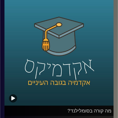
שהתחיל מדבק שלא היה מספיק חזק, מיקרוגל שהרעיון אליו
הגיע אחרי שחטיף שוקולד נמס בכיס של מהנדס שעבד על
רדאר, וארטיק שנולד כשילד שכח בחוץ כוס עם משקה ומקל
ערבוב בלילה קר.
על פניו, כל אלה נשמעים כמו מזל. אבל אולי זו רק חצי
מהתמונה. כי הרבה אנשים נתקלים בטעויות, בכישלונות
ובדברים לא צפויים, והשאלה היא מי יודע לעצור, להסתכל
עליהם אחרת, ולהפוך אותם לפריצת דרך.
האורח שלנו היום הוא מוטי שטנר, יזם סדרתי, משקיע ומרצה
באוניברסיטת רייכמן. יחד עם אחיו, פרופ׳ אורי שטנר, הוא כתב
את הספר “איך להיות מדען דיסרפטיבי”, שמנסה לשאול האם
פריצות דרך הן באמת עניין של גאונות ומזל, או שאפשר לפתח
צורת חשיבה, ואולי אפילו שיטה, שמגדילה את הסיכוי לזהות
שאלות גדולות, לערער על הנחות יסוד ולפרוץ את גבולות הידע
הקיים
בפרק הזה נדבר על הדרך שבה נולדות תגליות, על מה שמדע
יכול ללמוד מהייטק, על ההבדל בין חשיבה נועזת לחשיבה לא
מבוססת, ועל השאלה האם אפשר ללמד אנשים לחשוב בצורה
מה קורה בסומלילנד?
שמובילה לפריצות דרך