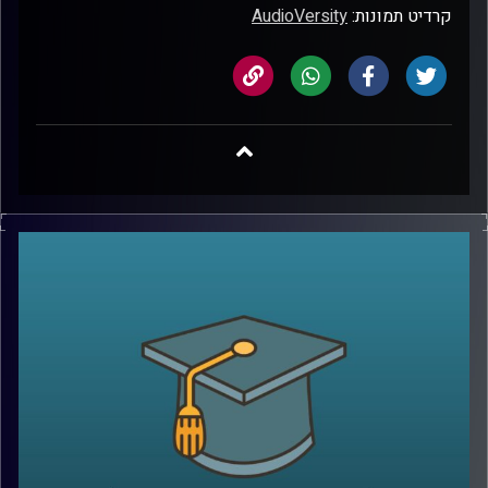
קרדיט תמונות:
AudioVersity