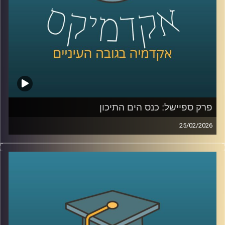
מה שקורה שם?
כדי להבין את כל זאת ועוד, נמצא איתנו היום אברי שכטר, מנהל
מכון ינאי לביטחון אנרגטי באוניברסיטת רייכמן
קרדיט תמונות:
AudioVersity
פרק ספיישל: כנס הים התיכון
25/02/2026
הקלטה מתוך השטח, מהכנס השמיני בנושא הים התיכון:
“כלכלה כחולה פורצת גבולות”, שהתקיים באוניברסיטת רייכמן .
יום שלם שבו מדענים, יזמים, קובעי מדיניות ואנשי שטח
נפגשו לדבר על הים, לא רק כמשאב טבע, אלא כזירת חדשנות,
כלכלה, ביטחון ושיתופי פעולה אזוריים.
בין מושבים על אנרגיה מתחדשת בים, חקלאות ימית, אצות