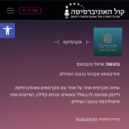
שידור חי
פתח סרגל
ל
ל
תוכן
תפריט
ראשי
ראשי
אקדמיקס
בהגשת:
אראל טננבאום
פודקאסט אקדמי בגובה העיניים.
שיחה אקדמית אחד על אחד עם אקדמאים מאוניברסיטת
רייכמן ומחוצה לו בשלל נושאים. תכנית קלילה, המייצרת שיח
אינטיליגנטי בגובה העיניים.
קרדיט תמונות:
AudioVersity