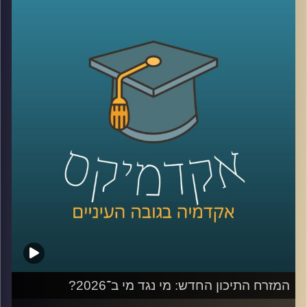
קשה לדמיין יום אחד בלעדיהן. יש המון דברים חיוביים
בשימוש ברשתות, למידה של דברים חדשים,
שמירה על קשר עם חברים, מציאת עבודה, אבל גם המון דברים
שליליים, אנחנו נחשפים לדברים שעושים לנו רע, מתגברים
יכולים לפתח הפרעות אכילה או דיכאון ועל אף שרובנו מבינים
את הנזקים הפוטנציאלים קשה לנו להתנתק או אפילו להמעיט
אז מה אפשר לעשות?
כדי לענות על השאלה הזו הצטרף אליי היום פרופ׳ צחי חייט,
ראש ההתמחות השיווקית בביה"ס סמי עופר לתקשורת.
קרדיט תמונות:
AudioVersity
המזרח התיכון החדש: מי נגד מי ב־2026?