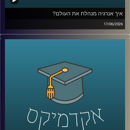
איך אנרגיה מנהלת את העולם?
17/06/2026
בשנים האחרונות אנחנו שומעים בלי סוף על משברי אנרגיה,
מחירי נפט, גז טבעי, מצרי הורמוז ומאבקי כוח בין מדינות, אבל
מאחורי כל הכותרות האלה מסתתר סיפור הרבה יותר גדול:
אנרגיה היא לא רק חשמל ודלק, היא כוח גיאופוליטי, כסף,
ביטחון לאומי והשפעה עולמית.
בפרק של היום נדבר על איך אנרגיה מעצבת את העולם
שאנחנו חיים בו, איך גילוי הגז שינה את המעמד של ישראל
במזרח התיכון, למה מצרים הפכה לשחקנית מרכזית בתחום,
ואיך שיתופי פעולה אנרגטיים יכולים להשפיע גם על יחסים
מדיניים ואזוריים.
איתנו היום ד״ר עמית מור, מנכ"ל משותף באקו-אנרג'י יעוץ
כלכלי אסטרטגי ומרצה באוניברסיטת רייכמן. מומחה בינ"ל
לכלכלת אנרגיה וסביבה, חשמל גז טבעי ונפט, בעל ניסיון עשיר