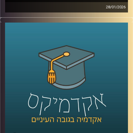
28/01/2026
מאז הפעם האחרונה שדיברנו עם ד׳׳ר מאיר ג׳בדנפר, איראן
חווה טלטלה עמוקה, מחאה מתמשכת, דיכוי אלים שבו נהרגו
עשרות אלפי אזרחים ברחובות, משברי מים וחשמל שפוגעים
בחיי היומיום, ותחושת קריסה של החוזה בין המשטר לציבור.
בפרק הזה ננסה להבין מה באמת קורה בתוך איראן היום, איך
נראית המחאה מבפנים, עד כמה המשטר מרגיש מאוים, ואיך כל
זה מתחבר גם לאזור, לישראל, ולמה שאנחנו רואים בכותרות.
אז כדי לדבר על כל זה, שב אלינו ד׳׳ר מאיר ג׳בדנפר, מומחה
לפוליטיקה עכשווית של איראן בבית הספר לאודר לממשל,
דיפלומטיה ואסטרטגיה באוניברסיטת רייכמן
קרדיט תמונות:
AudioVersity