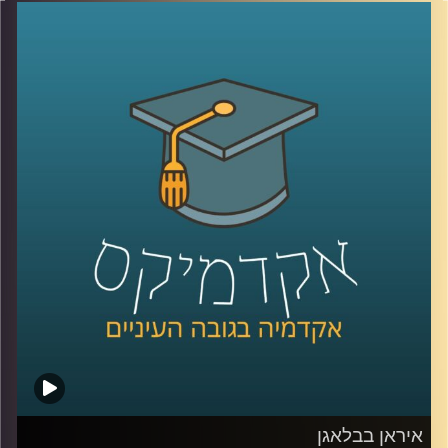
טובה, אבל הרבה פחות על הקשבה אמיתית, כזו שמשנה
דינמיקות, מערכות יחסים ותחושת ערך. הקשבה נתפסת
לעיתים כמיומנות רכה, אבל מחקר שנדבר עליו היום מראה
שהיא למעשה מנגנון עמוק שמכתיב אם צוותים ידברו וישתפו
ידע, ואם משפחות ירגישו מובנות או מתוסכלות. בפרק הזה
אנחנו מדברים על האופן שבו סגנון ההקשבה של מנהל, הורה
או בן משפחה מעצב את איכות הדיאלוג סביבו.
יחד עם ד״ר אסנת בוסקילה־ים, יועצת ארגונית ומרצה
באוניברסיטת רייכמן, נבחן למה הקשבה כל כך מאתגרת, למה
נאומים הם האויב שלה, ומה ההבדל בין הקשבה אישית,
הקשבה בצוות והקשבה במשפחה, ואיך שינוי קטן באופן
ההקשבה יכול לייצר שינוי גדול ביחסים?
קרדיט תמונות:
AudioVersity
איראן בבלאגן