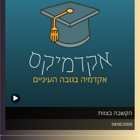
בכנסת, ובמקביל רואים פערים גדולים בין מוסדות, למשל 39%
בבית המשפט העליון, אז מה אפשר ללמוד מהמספרים, האם
זה משבר רגעי או מגמה ארוכה, למה אמון נהיה תלוי מחנה
פוליטי, ומה המשמעות של זה לתחושת הייצוג, לציות לחוק,
ולחוסן החברתי, כדי לעשות סדר הזמנו את פרופ׳ אמנון כוורי,
פרופסור חבר וראש המכון לחירות ואחריות בבית ספר לאודר
לממשל ודיפלומטיה באוניברסיטת רייכמן, וביחד ננסה להבין
מה עומד מאחורי הנתונים, מה המדינה והחברה יכולות לעשות
כדי לשקם את האמון שלנו?
קרדיט תמונות:
AudioVersity
הקשבה בצוות
04/02/2026
בעולם הניהול והחיים האישיים מדברים הרבה על תקשורת