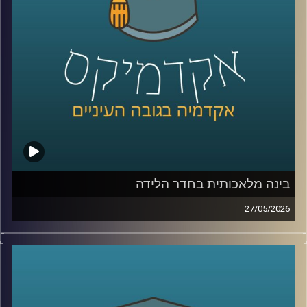
היום נארח את ד״ר מיכאל ברק, מרצה וחוקר בבית ספר לאודר
לממשל, דיפלומטיה ואסטרטגיה ב־אוניברסיטת רייכמן, וחוקר
בכיר ב־המכון למדיניות נגד טרור, מומחה לאיסלאם רדיקלי.
קרדיט תמונות:
AudioVersity
בינה מלאכותית בחדר הלידה
27/05/2026
הרפואה נמצאת היום באחת מנקודות המפנה המשמעותיות
ביותר בתולדותיה.
לא בגלל תרופה חדשה, ולא בגלל טכנולוגיה אחת, אלא בגלל
שינוי עמוק בדרך שבה מתקבלות החלטות.