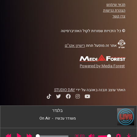
תנאי שימוש
לשנה הקרובה
הצהרת נגישות
צרו קשר
קרדיט תמונות:
AudioVersity
© כל הזכויות שמורות לקול האוניברסיטה
אתר זה מופעל תחת
רישיון אקו"ם
Powered by Media Forest
האתר עוצב ונבנה באהבה על ידי
STUDIO DAY
בלנדר
משודר עכשיו
-
On Air
00:00