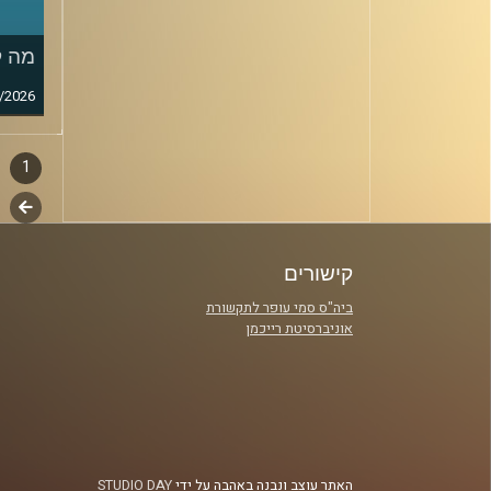
מה ק
/2026
1
דפדו
סגירה
לשלב
פרקי
הבא
קישורים
ביה"ס סמי עופר לתקשורת
אוניברסיטת רייכמן
האתר עוצב ונבנה באהבה על ידי
STUDIO DAY