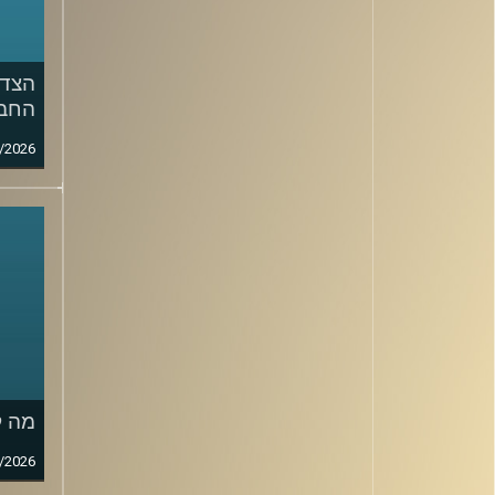
הצד 
החבר
/2026
מה ק
/2026