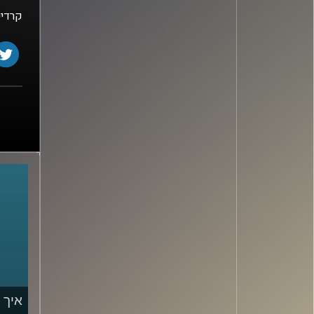
קרדיט
איך 