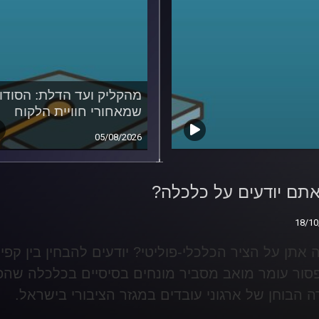
מהקליק ועד הדלת: הסודו
שמאחורי חוויית הלקוח
05/08/2026
תם יודעים על כלכלה?
תם יודעים על כלכלה?
18/10
18/10
 אתן על הציר הכלכלי-פוליטי? יודעים להבחין בין קפיט
סור עומר מואב מסביר מונחים בסיסיים בכלכלה שהפכו
 הבוחן של ארגוני עובדים במגזר הציבורי בישראל
.