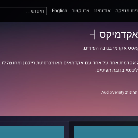
חיפוש:
יות מוזיקה
אודותינו
צרו קשר
English
אקדמיקס
סט אקדמי בגובה העיניים.
אקדמית אחד על אחד עם אקדמאים מאוניברסיטת רייכמן ומחוצה לו בש
יגנטי בגובה העיניים.
תמונות:
AudioVersity