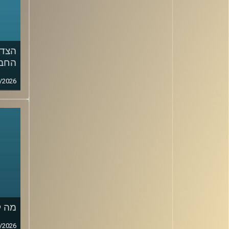
הצד 
החבר
/2026
מה ק
/2026