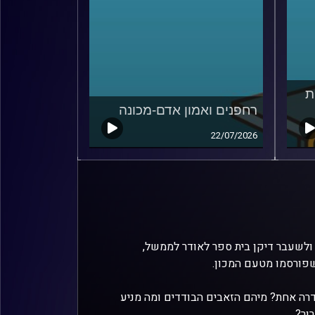
ת
רחפנים ואמון אדם-מכונה
22/07/2026
זמון כמעט מזעזע, פרופ' בועז גנור, ראש המכון למדיניות נגד טרור (ICT) ולשעבר דיקן בית ספר לאודר לממשל,
שפורסמו מטעם המכון.
דרה אחת? מיהם הזאבים הבודדים ומה מניע
ור?