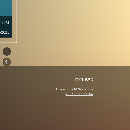
מה ק
/2026
1
דפדו
סגירה
לשלב
פרקי
הבא
קישורים
ביה"ס סמי עופר לתקשורת
אוניברסיטת רייכמן