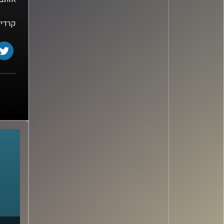
קרדיט