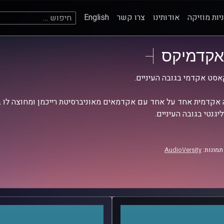
חיפוש:
יות מוזיקה
אודותינו
צרו קשר
English
אקדמיקס
סט אקדמי בגובה העיניים.
אקדמית אחד על אחד עם אקדמאים מאוניברסיטת רייכמן ומחוצה לו בש
יגנטי בגובה העיניים.
תמונות:
AudioVersity