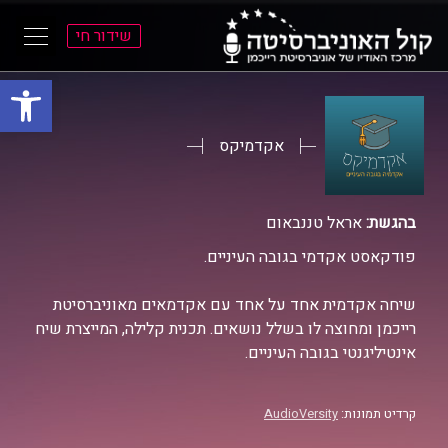
שידור חי
פתח סרגל
ל
ל
תוכן
תפריט
ראשי
ראשי
אקדמיקס
בהגשת:
אראל טננבאום
פודקאסט אקדמי בגובה העיניים.
שיחה אקדמית אחד על אחד עם אקדמאים מאוניברסיטת
רייכמן ומחוצה לו בשלל נושאים. תכנית קלילה, המייצרת שיח
אינטיליגנטי בגובה העיניים.
קרדיט תמונות:
AudioVersity