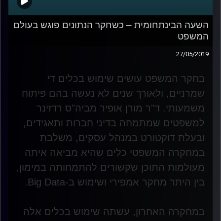
השעה הבינתחומית – כשחקר הנתונים פוגש בעולם
המשפט
27/05/2019
בחקר המשפט עושים שימוש בכלים די
שמרניים, ולאורך שנים לא נעשה בהם פיתוח
משמעותי. ד"ר מורן אופיר מביה"ס רדזינר
למשפטים שמתמחה בדיני חברות ותאגידים,
ובעלת דוקטורט במנהל עסקים, משלבת
במחקרה המשפטי כלים שהיא מביאה איתה
מעולמות התוכן שקשורים להתמחותה במימון,
בין היתר מחקר אמפירי ושימוש ב
-Big Data.
במחקרה האחרון, עשתה שימוש בכלים אלה