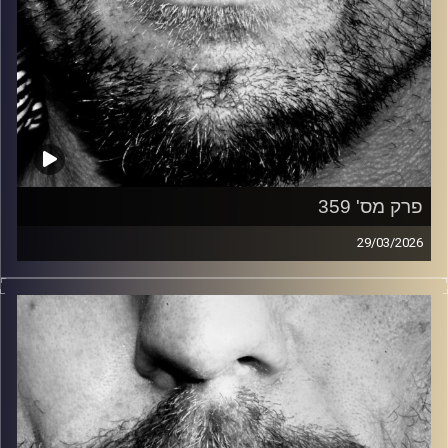
פרק מס' 359
29/03/2026
זיפים, מוזיקה מחוספסת של הופעות חיות. הרבה ג'אם, רוק,
בלוז, bluegrass, ג'אז, Fאנק, פרוגרסיב ואפילו אלקטרוניקה.
כל מה שחי, אמיתי ונושם.
עם שמוליק רגב.
קרדיט תמונות:
David Goehring