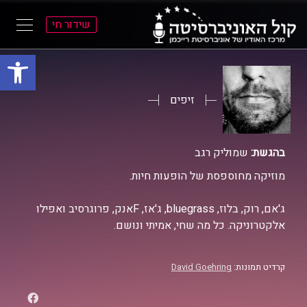
שידור חי
פתח סרגל
ל
ל
תוכן
תפריט
ראשי
ראשי
זיפים
בהגשת:
שמוליק רגב
מוזיקה מחוספסת של הופעות חיות.
ג'אם, רוק, בלוז, bluegrass, ג'אז, Fאנק, פרוגרסיב ואפילו
אלקטרוניקה. כל מה שחי, אמיתי ונושם.
קרדיט תמונות:
David Goehring