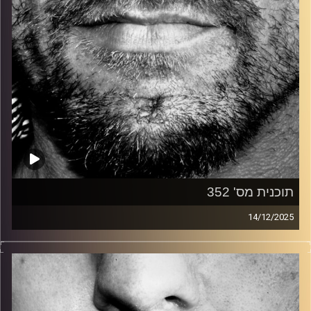
תוכנית מס' 352
14/12/2025
זיפים, מוזיקה מחוספסת של הופעות חיות. הרבה ג'אם, רוק,
בלוז, bluegrass, ג'אז, Fאנק, פרוגרסיב ואפילו אלקטרוניקה.
כל מה שחי, אמיתי ונושם.
עם שמוליק רגב.