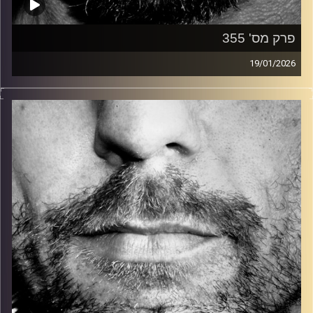
פרק מס' 355
19/01/2026
זיפים, מוזיקה מחוספסת של הופעות חיות. הרבה ג'אם, רוק,
בלוז, bluegrass, ג'אז, Fאנק, פרוגרסיב ואפילו אלקטרוניקה.
כל מה שחי, אמיתי ונושם.
עם שמוליק רגב.
קרדיט תמונות:
David Goehring