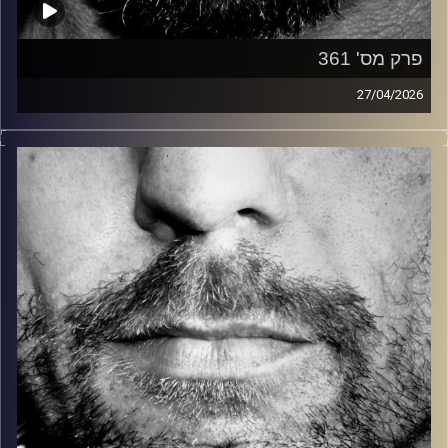
פרק מס' 361
27/04/2026
זיפים, מוזיקה מחוספסת של הופעות חיות. הרבה ג'אם, רוק,
בלוז, bluegrass, ג'אז, Fאנק, פרוגרסיב ואפילו אלקטרוניקה.
כל מה שחי, אמיתי ונושם.
עם שמוליק רגב.
קרדיט תמונות:
David Goehring