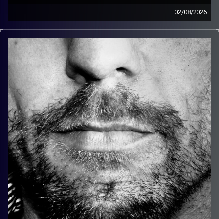
02/08/2026
זיפים, מוזיקה מחוספסת של הופעות חיות. הרבה ג'אם, רוק,
בלוז, bluegrass, ג'אז, Fאנק, פרוגרסיב ואפילו אלקטרוניקה.
כל מה שחי, אמיתי ונושם.
עם שמוליק רגב.
קרדיט תמונות:
David Goehring