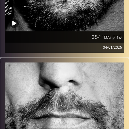
פרק מס' 354
04/01/2026
זיפים, מוזיקה מחוספסת של הופעות חיות. הרבה ג'אם, רוק,
בלוז, bluegrass, ג'אז, Fאנק, פרוגרסיב ואפילו אלקטרוניקה.
כל מה שחי, אמיתי ונושם.
עם שמוליק רגב.
קרדיט תמונות:
David Goehring