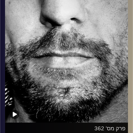
בלוז, bluegrass, ג'אז, Fאנק, פרוגרסיב ואפילו אלקטרוניקה.
כל מה שחי, אמיתי ונושם.
עם שמוליק רגב.
קרדיט תמונות:
David Goehring
פרק מס' 362