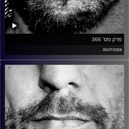
פרק מס' 366
05/07/2026
זיפים, מוזיקה מחוספסת של הופעות חיות. הרבה ג'אם, רוק,
בלוז, bluegrass, ג'אז, Fאנק, פרוגרסיב ואפילו אלקטרוניקה.
כל מה שחי, אמיתי ונושם.
עם שמוליק רגב.
קרדיט תמונות:
David Goehring