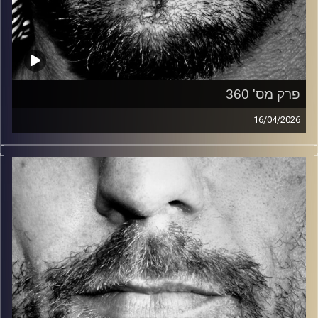
פרק מס' 360
16/04/2026
זיפים, מוזיקה מחוספסת של הופעות חיות. הרבה ג'אם, רוק,
בלוז, bluegrass, ג'אז, Fאנק, פרוגרסיב ואפילו אלקטרוניקה.
כל מה שחי, אמיתי ונושם.
עם שמוליק רגב.
קרדיט תמונות:
David Goehring