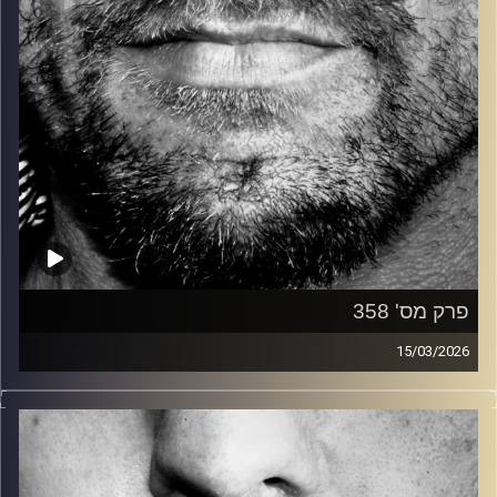
פרק מס' 358
15/03/2026
זיפים, מוזיקה מחוספסת של הופעות חיות. הרבה ג'אם, רוק,
בלוז, bluegrass, ג'אז, Fאנק, פרוגרסיב ואפילו אלקטרוניקה.
כל מה שחי, אמיתי ונושם.
עם שמוליק רגב.