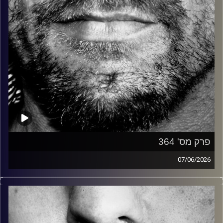
פרק מס' 364
07/06/2026
זיפים, מוזיקה מחוספסת של הופעות חיות. הרבה ג'אם, רוק,
בלוז, bluegrass, ג'אז, Fאנק, פרוגרסיב ואפילו אלקטרוניקה.
כל מה שחי, אמיתי ונושם.
עם שמוליק רגב.