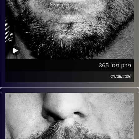
פרק מס' 365
21/06/2026
זיפים, מוזיקה מחוספסת של הופעות חיות. הרבה ג'אם, רוק,
בלוז, bluegrass, ג'אז, Fאנק, פרוגרסיב ואפילו אלקטרוניקה.
כל מה שחי, אמיתי ונושם.
עם שמוליק רגב.
קרדיט תמונות:
David Goehring