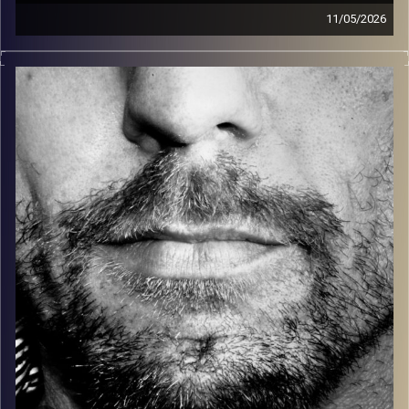
11/05/2026
זיפים, מוזיקה מחוספסת של הופעות חיות. הרבה ג'אם, רוק,
בלוז, bluegrass, ג'אז, Fאנק, פרוגרסיב ואפילו אלקטרוניקה.
כל מה שחי, אמיתי ונושם.
עם שמוליק רגב.
קרדיט תמונות:
David Goehring