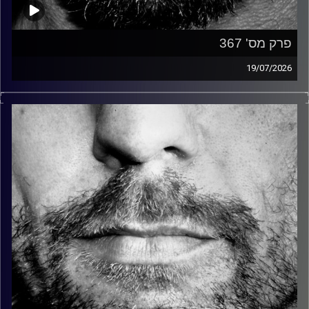
פרק מס' 367
19/07/2026
זיפים, מוזיקה מחוספסת של הופעות חיות. הרבה ג'אם, רוק,
בלוז, bluegrass, ג'אז, Fאנק, פרוגרסיב ואפילו אלקטרוניקה.
כל מה שחי, אמיתי ונושם.
עם שמוליק רגב.
קרדיט תמונות:
David Goehring