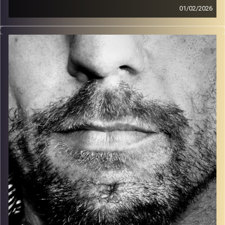
01/02/2026
זיפים, מוזיקה מחוספסת של הופעות חיות. הרבה ג'אם, רוק,
בלוז, bluegrass, ג'אז, Fאנק, פרוגרסיב ואפילו אלקטרוניקה.
כל מה שחי, אמיתי ונושם.
עם שמוליק רגב.
קרדיט תמונות:
David Goehring