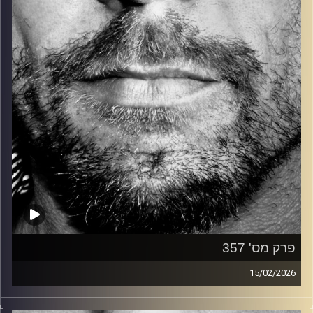
קרדיט תמונות:
David Goehring
פרק מס' 357
15/02/2026
זיפים, מוזיקה מחוספסת של הופעות חיות. הרבה ג'אם, רוק,
בלוז, bluegrass, ג'אז, Fאנק, פרוגרסיב ואפילו אלקטרוניקה.