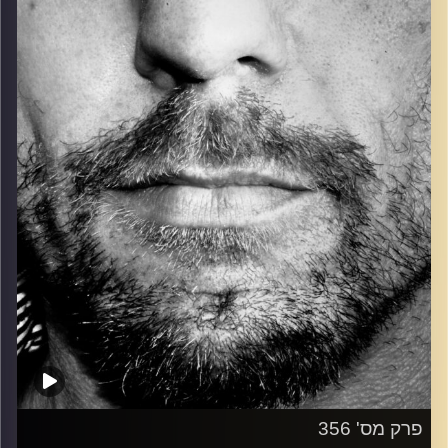
כל מה שחי, אמיתי ונושם.
עם שמוליק רגב.
קרדיט תמונות:
David Goehring
פרק מס' 356