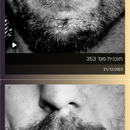
תוכנית מס' 353
21/12/2025
זיפים, מוזיקה מחוספסת של הופעות חיות. הרבה ג'אם, רוק,
בלוז, bluegrass, ג'אז, Fאנק, פרוגרסיב ואפילו אלקטרוניקה.
כל מה שחי, אמיתי ונושם.
עם שמוליק רגב.
קרדיט תמונות:
David Goehring