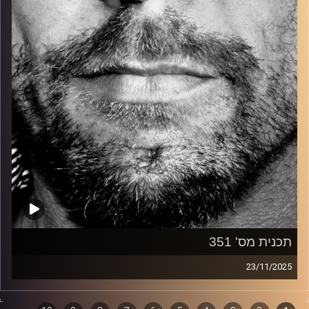
קרדיט תמונות:
David Goehring
תכנית מס' 351
23/11/2025
זיפים, מוזיקה מחוספסת של הופעות חיות. הרבה ג'אם, רוק,
בלוז, bluegrass, ג'אז, Fאנק, פרוגרסיב ואפילו אלקטרוניקה.