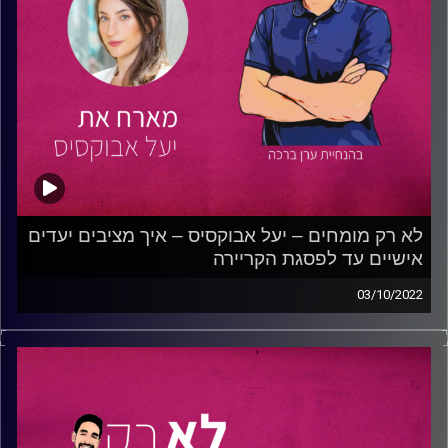
לא רק מומחים – יעל אבוקסיס – איך מציבים יעדים
אישיים עד לפסגת הקריירה
03/10/2022
בפרק הזה תוכלו לשמוע את ערן ויעל מדברים על בניית
הקריירה וקבלת החלטות חשובות לאורך מסלול הפיתוח האישי
והמקצועי של כל אחד ואחת.
יעל מספרת על תחילת דרכה כג'וניורית במשרד פרסום, על
ההחלטות ששינו את חייה האישיים והמקצועיים. בנוסף, היא