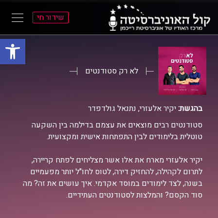
שידור חי
פתח סרגל
ל
ל
תוכן
תפריט
ראשי
ראשי
לא רק סטודנטים
בהגשת:
יקיר אלעזרי, נתנאל גולדפדר
סטודנטים רבים מוצאים את עצמם בדילמה בין השקעה
טוטלית בלימודים לבין התפתחות אישית ומקצועית.
יקיר אלעזרי מארח את אלו אשר מצליחים לפתח קריירה,
לתרום לקהילה, להחזיק דירה, לטוס לחו"ל יותר מפעמיים
בשנה, לצד לימודים במוסד אקדמי. איך עושים את זה? מה
סוד הקסם? והמלצות לסטודנטים העתידיים.