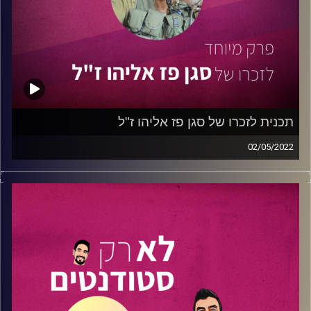
01:10 – עו"ד דן פישר –
שותף במשרד עו"ד גורניצקי ומנהל
צוות ההיי-טק שמלווה סטראטאפים בתחילת הדרך ולקחו חלק
משמעותי בתמיכה בסטודנטים ובחסות האירוע.
הלינקדין של דן
11:42
– מיכאל לביא סולומון –
סמנכ"ל חדשנות ופיתוח עסקי
של Arieli Capital שהוא עצמו היה בוגר של תוכנית מומנטום!
הוא מספר על התהליך ובערך על כל מה שמעניין בעולם
תכנית לזכרו של סגן פז אליהו ז"ל
העסקים.
02/05/2022
הלינקדין של מיכאל
בפרק זה נביא את סיפורו של
סגן פז אליהו
זכרו לברכה.
16:37
–
אור מאיר לוי –
מנהל מוצר מוביל ב- ONE ZERO
פז נפל בקרב במבצע "צוק איתן" ביום כ״ה בתמוז
הבנק הדיגיטלי הראשון. אור מספר לנו על השירות החדשני
התשע"ד(23.7.2014) .
והמתקדם שהבנק מביא לשוק, מה הבנק הזה שונה מאחרים
ולמי בכלל מתאים הבנק הזה?
בעת שפז, מפקד צוות בפלחה״ן צנחנים הניצב בראש חייליו,
הלינקדין של אור
ניסה להיכנס לביתו של חשוד ברצועת עזה, הופעל נגד הכח
מטען עוצמתי שהרג אותו. יחד איתו נפלו סמל ראשון שחר
הלינקדין של אקסלרטור מומנטום:
לחצו כאן
דובר (דאובר) וסמל ראשון לי (ליליק) מט. סמל ראשון שחר