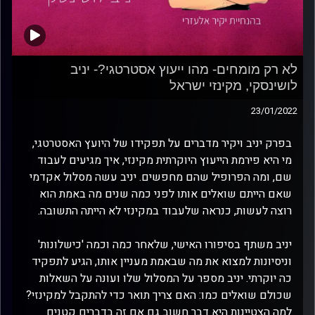
לא רק מומחים- מהו ייעוץ אסטרטגי?- יניב
לושינסקי, מקינזי ישראל
23/01/2022
בפרק יניב ויקיר מדברים על תפקידו של היועץ האסטרטגי,
מי היא פירמת הייעוץ היוקרתית מקינזי, איך מגיעים לעבוד
שם, ומה הפרופיל שהם מחפשים. יניב עשה מסלול אקדמי
שאם הייתם שואלים אותו לפני כמה שנים מה באמת הוא
רוצה לעשות, כנראה שלעבוד במקינזי לא הייתה התשובה.
יניב משתף בסיפורו האישי, שלאחר כמה וכמה 'כישלונות'
וניסיונות למצוא את מה שבאמת מעניין אותו, הגיע לתפקיד
כה יוקרתי. יניב מספר על המסלול שלו ועונה על השאלות
שכולם שואלים כמו: האם צריך תואר כדי להתקבל למקינזי?
למה הצטיינות היא דבר חשוב גם אם זה בדברים קטנים