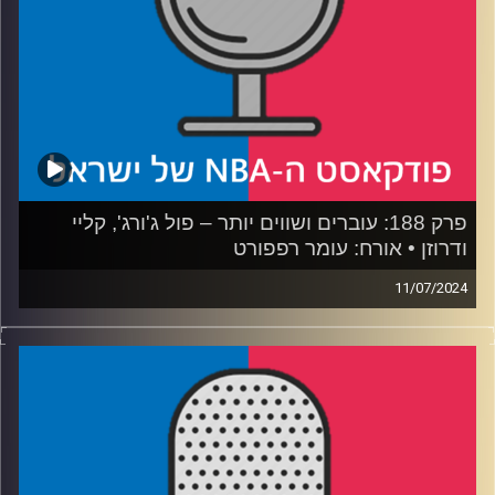
פרק 188: עוברים ושווים יותר – פול ג'ורג', קליי
ודרוזן • אורח: עומר רפפורט
11/07/2024
פודקאסט האן.בי.איי עם ערן סורוקה, שרון דוידוביץ', משה
דוידוביץ' ועידן לוצקי, בשיתוף קול האוניברסיטה.
רבע 1: האם לסיקסרס נגמרו התירוצים, ומה עוד חסר להם
רבע 2: קליבלנד ואורלנדו מרכיבות פאזלים, בוסטון על המדף
רבע 3: המאבס חיכו לקליי, הקינגס מכוונים למקום טוב
באמצע