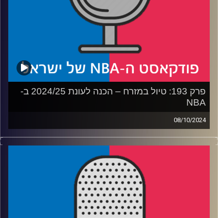
פרק 193: טיול במזרח – הכנה לעונת 2024/25 ב-
NBA
08/10/2024
פודקאסט האן.בי.איי עם ערן סורוקה, שרון דוידוביץ', משה
דוידוביץ' ועידן לוצקי, בשיתוף קול האוניברסיטה.
רבע 1: שלוש מועמדות בבית אחד, והגרסה שלנו למשה וחצי
רבע 2: קונטנדרית במאבק הישרדות, ושתיים שירוצו גבוה
רבע 3: מלחמת תרבויות בפלורידה, ומה שמים בווייז בשביל
קופר פלאג
רבע 4: האולסטארים החדשים, ושלושה ניחושים שונים