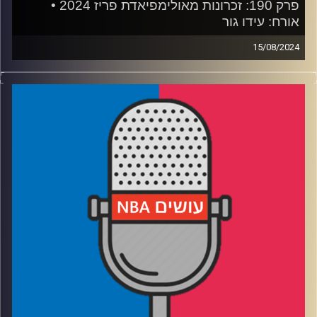
פרק 190: זכרונות מאולימפיאדת פריז 2024 •
אורח: עידו גור
15/08/2024
פודקאסט האן.בי.איי עם ערן סורוקה, שרון דוידוביץ', משה
דוידוביץ' ועידן לוצקי, בשיתוף קול האוניברסיטה.
רבע 1: חוויה אמריקאית של פעם בחיים, ולמה היה להם כל כך
קשה
רבע 2: הפריצה של וומבי, האכזבה של קנדה
רבע 3: בונים נבחרת אמריקאית ל-2028 – מי בפנים ומי לא?
רבע 4: העתיד של דני, העתיד של בן ובשורה מפתיעה
קרדיט תמונות:
עידן לוצקי