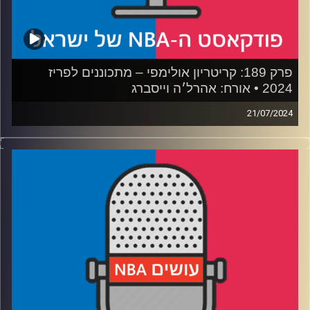
פרק 189: קריטריון אולימפי – מתכוננים לפריז
2024 • אורח: אהרל׳ה וייסברג
21/07/2024
פודקאסט האן.בי.איי עם ערן סורוקה, שרון דוידוביץ', משה
דוידוביץ' ועידן לוצקי, בשיתוף קול האוניברסיטה.
רבע 1: איך הדרים טים הרימו את הכדורסל – ואיך העולם
צמצם פערים
רבע 2: החוזקות והחולשות של נבחרת ארה"ב
רבע 3: הטוענות לכתר, והאם יוקיץ' ויאניס יספיקו למדליה
רבע 4: בוורלי בהפועל ת"א – כמה זה כדורסל וכמה יח"צ
קרדיט תמונות:
עידן לוצקי