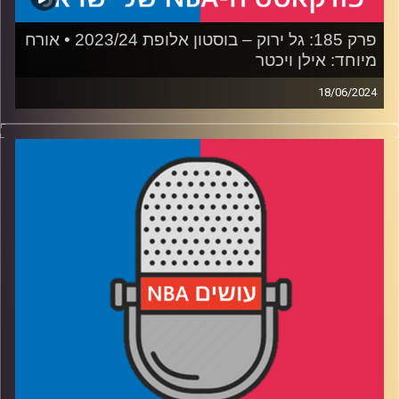
פרק 185: גל ירוק – בוסטון אלופת 2023/24 • אורח
מיוחד: אילן ויכטר
18/06/2024
פודקאסט האן.בי.איי עם ערן סורוקה, שרון דוידוביץ', משה
דוידוביץ' ועידן לוצקי, בשיתוף קול האוניברסיטה.
רבע 1: בוסטון סלטיקס מחזירים את הכבוד לסופר-טימס
רבע 2: דאלאס מאבריקס מפסידה למרות השחקן הכי טוב
בסדרה
רבע 3: מה ניקח מפלייאוף 2024 וציפיות ראשוניות לעונה
הבאה
רבע 4: נפרדים מג'רי ווסט, ומתכוננים לפרישה של צ׳ארלס
בארקלי