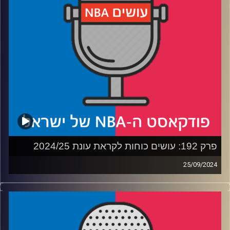
לאלופת האזור
קרדיט תמונות:
עידן לוצקי
פרק 192: עושים כוחות לקראת עונת 2024/25
25/09/2024
פודקאסט האן.בי.איי עם ערן סורוקה, שרון דוידוביץ', משה
דוידוביץ' ועידן לוצקי, בשיתוף קול האוניברסיטה.
רבע 1: מתחילים לארוז לטיול המאזינים, וספר החוקים
רבע 2: חמישייה ראשונה – מי הפרנצ'ייז פליירס שלנו