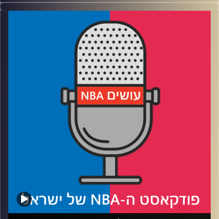
פודקאסט האן.בי.איי עם ערן סורוקה, שרון דוידוביץ', משה
דוידוביץ' ועידן לוצקי, בשיתוף קול האוניברסיטה.
רבע 1: קרואטי, ארגנטינאי, צלפים ומרחפים – הכי טובים
שנשארו בחוץ
רבע 2: נציגי שנות השבעים ונבל מקצועי
רבע 3: מי כמעט בטופ? מיד תקבלו תשובה
רבע 4: מייקל, קובי ועוד אחד
קרדיט תמונות:
עידן לוצקי