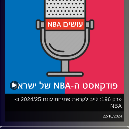
קר, והאם לברון ג׳יימס מוריד הילוך
רבע 3: ניקולה יוקיץ' כטרבולטה, יאניס אנטטוקומפו צריך
דוקטור, טייריס האליברטון צריך להתעורר
רבע 4: מה קורה לדני אבדיה, מי פיסל את דווין ווייד והשיפוט
חוזר לאחור
קרדיט תמונות:
עידן לוצקי
פרק 196: לייב לקראת פתיחת עונת 2024/25 ב-
NBA
22/10/2024
פודקאסט האן.בי.איי עם ערן סורוקה, שרון דוידוביץ', משה