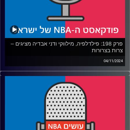
פרק 198: פילדלפיה, מילווקי ודני אבדיה מציגים –
צרות בצרורות
04/11/2024
פודקאסט האן.בי.איי עם ערן סורוקה, שרון דוידוביץ', משה
דוידוביץ' ועידן לוצקי, בשיתוף קול האוניברסיטה.
רבע 1: הצרות של ג׳ואל אמביד, פילידלפיה ומילווקי
רבע 2: הצרות של דני אבדיה, הצרורות של פיניקס, אוקלהומה
ובוסטון
רבע 3: קליבלנד סופרת 7 נצחונות ללא הפסד, לברון וברוני
בסיפור במקביל, אנתוני דיוויס גיבור הספר
רבע 4: וינס קרטר שוב עולה גבוה – הפעם עד לתקרת האולם