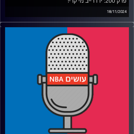
פרק 200: יו דרייב מי קרי!
18/11/2024
פודקאסט האן.בי.איי עם ערן סורוקה, שרון דוידוביץ', משה
דוידוביץ' ועידן לוצקי, בשיתוף קול האוניברסיטה.
רבע 1: הווריורס עמוקים, לברון מאושר והכוכבים מסתדרים
מחדש
רבע 2: לוקה דונצ׳יץ׳ ישן בעמידה, הרוקטס עובדים בהגנה
רבע 3: מה גורם לפתיחה ההיסטורית של קליבלנד
רבע 4: חוזרים למיטב מ-200 פרקים ולקטטה ששינתה את
הליגה