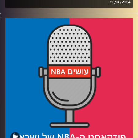
25/06/2024
פודקאסט האן.בי.איי עם ערן סורוקה, שרון דוידוביץ', משה
דוידוביץ' ועידן לוצקי, בשיתוף קול האוניברסיטה.
רבע 1: מי מספר אחת, ומי יכול לעזור לוושינגטון וויזארדס
רבע 2: הכוכבים שמתחת לרדאר, ולמה לצפות מברוני ג'יימס
רבע 3: הכסף שנכנס למכללות, ולמה דן הרלי ויתר על הלוס
אנג׳לס לייקרס
רבע 4: קייטלין קלארק ואנג׳ל ריס מרימות ענף שלם, דני וולף
ועמנואל שארפ מרימים את הדגל
קרדיט תמונות:
עידן לוצקי