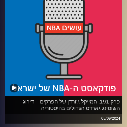
רבע 3: חמישייה שנייה – ממלאים את הספסלים
רבע 4: שלב הטיעונים – מי בנה נבחרת חלומות ומי ימשיך
לחלום
קרדיט תמונות:
עידן לוצקי
פרק 191: המייקל ג'ורדן של הפרקים – דירוג
השוטינג גארדס הגדולים בהיסטוריה
05/09/2024