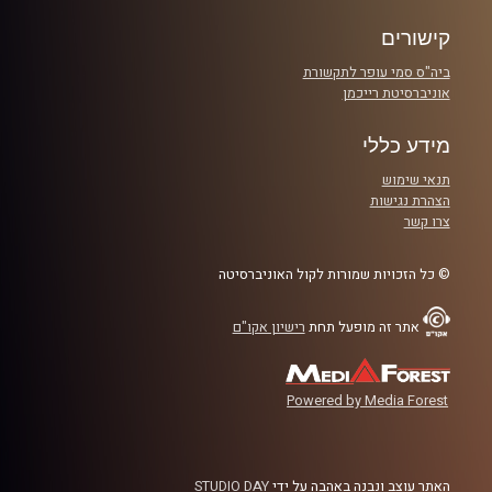
הבא
רבע 3: איך מינסוטה ואינדיאנה חוזרות לגמר האזורי, אם בכלל
קישורים
רבע 4: איך לברון סידר את לו, ואיך נזכור את ביל וולטון
ביה"ס סמי עופר לתקשורת
אוניברסיטת רייכמן
מידע כללי
קרדיט תמונות:
עידן לוצקי
תנאי שימוש
הצהרת נגישות
צרו קשר
© כל הזכויות שמורות לקול האוניברסיטה
אתר זה מופעל תחת
רישיון אקו"ם
Powered by Media Forest
האתר עוצב ונבנה באהבה על ידי
STUDIO DAY