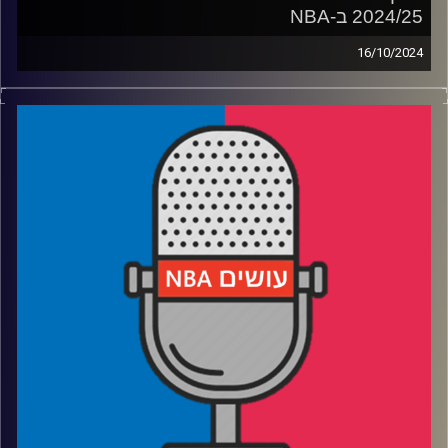
2024/25 ב-NBA
16/10/2024
פודקאסט האן.בי.איי עם ערן סורוקה, שרון דוידוביץ', משה
דוידוביץ' ועידן לוצקי, בשיתוף קול האוניברסיטה.
רבע 1: קרב צמוד על ה-MVP, אבל בלי יוקיץ' ואמביד?
רבע 2: האם צרפת רשמה על שמה תואר בטאבו?
רבע 3: החוזים הטובים והגרועים, מי יעבור בטרייד ומי בדרך
להפועל ת"א
רבע 4: מוטיבציה, טנקינג ופאנטים – ההמלצות שלנו לפנטזי
קרדיט תמונות:
עידן לוצקי