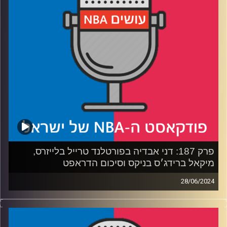
רבע 4: הקליפרס ללא מוצא, הווריורס משתפרים לאחור,
ותשובה לחיים לוינסון
קרדיט תמונות:
עידן לוצקי
פרק 187: דני אבדיה בפורטלנד טרייל בלייזרס,
מיקאל ברידג׳ס בניקס וסיכום הדראפט
28/06/2024
פודקאסט האן.בי.איי עם ערן סורוקה, שרון דוידוביץ', משה
דוידוביץ' ועידן לוצקי, בשיתוף קול האוניברסיטה.