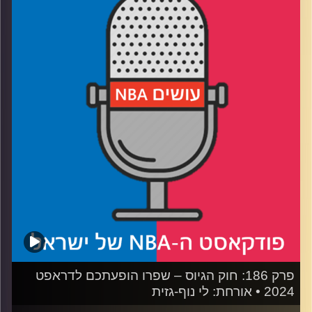
רבע 1: דני אבדיה עובר לבלייזרס – למה זה קרה, איך זה ייראה
רבע 2: ברידג'ס עובר את הגשר, האם המחיר שווה את זה
רבע 3: איך כמעט כולן ניצחו בדראפט חלש, ולמה הדיון על
ברוני ג׳יימס מופרך
רבע 4: פותחים את השוק, מורידים קופונים ומחפשים מציאות
קרדיט תמונות:
עידן לוצקי
פרק 186: חוק הגיוס – שפרו הופעתכם לדראפט
2024 • אורחת: לי נוף-גזית