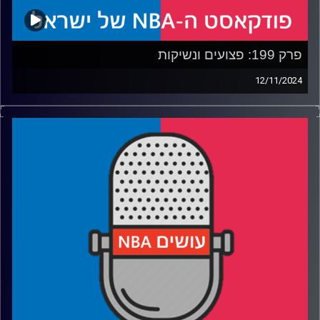
קרדיט תמונות:
עידן לוצקי
פרק 199: פצועים ונשיקות
12/11/2024
פודקאסט האן.בי.איי עם ערן סורוקה, שרון דוידוביץ', משה
דוידוביץ' ועידן לוצקי, בשיתוף קול האוניברסיטה.
רבע 1: יוקיץ' עושה היסטוריה, שיי עובר לסמול, אנט מתחפש
לסטף
רבע 2: קליבלנד בהילוך גבוה, וקבוצת היורוליג שהסתננה לליגה
רבע 3: טורניר הגביע יוצא לדרך, שוויוני זה לא יהיה
רבע 4: למי יש עומק, למי אין שחקנים ולמי אין מאמן
קרדיט תמונות:
עידן לוצקי