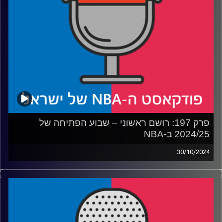
של טורונטו רפטורס
קרדיט תמונות:
עידן לוצקי
פרק 197: רושם ראשוני – שבוע הפתיחה של
2024/25 ב-NBA
30/10/2024
פודקאסט האן.בי.איי עם ערן סורוקה, שרון דוידוביץ', משה
דוידוביץ' ועידן לוצקי, בשיתוף קול האוניברסיטה.
רבע 1: שלוש בלתי מנוצחות, ושלוש נהיה מספר די פופולרי
רבע 2: הציפורים מצייצות לקליי תומפסון, הרוטציה של סטיב