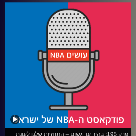
דוידוביץ' ועידן לוצקי, בשיתוף קול האוניברסיטה.
רבע 1: צמרת המזרח בחדר מיון, סילבר לא ממהר להרחיב
רבעים 2-4: שאלות מהקהל, והשאלות שלנו אחד לשני –
מהלייקרס לדורון שפר, מסטף לכוס עם קש, מזאיון עד מנחם
לס
קרדיט תמונות:
עידן לוצקי
פרק 195: בהיר עד גשום – התחזיות שלנו לעונת