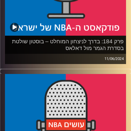
קרדיט תמונות:
עידן לוצקי
פרק 184: בדרך לניצחון המוחלט – בוסטון שולטת
בסדרת הגמר מול דאלאס
11/06/2024
פודקאסט האן.בי.איי עם ערן סורוקה, שרון דוידוביץ', משה
דוידוביץ' ועידן לוצקי, בשיתוף קול האוניברסיטה.
רבע 1: ראשינו עטורים – בוסטון סלטיקס דוהרת לאליפות
רבע 2: סלינו על כתפינו – מי יוריד את העומס מלוקה דונצ׳יץ׳?
רבע 3: מה הסלטיקס והמאבריקס יצטרכו להביא להמשך
הסדרה
רבע 4: הלייקרס עדיין ללא מאמן