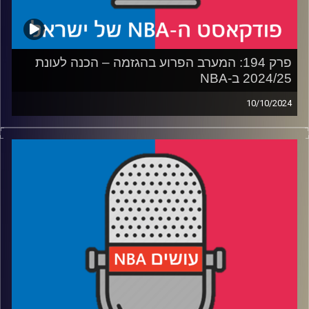
פרק 194: המערב הפרוע בהגזמה – הכנה לעונת
2024/25 ב-NBA
10/10/2024
פודקאסט האן.בי.איי עם ערן סורוקה, שרון דוידוביץ', משה
דוידוביץ' ועידן לוצקי, בשיתוף קול האוניברסיטה.
רבע 1: מכאן ייצאו ה-MVP, האלופה ושתי הקבוצות
המשתפרות?
רבע 2: שלוש מועמדות לתואר, דני א' ודני א' קצת פחות
רבע 3: שלווה פסיפית עם כוכבים מזדקנים שמחפשים גאולה
רבע 4: האולסטארים החדשים שבדרך, ומי תייצג את האזור
בגמר
קרדיט תמונות:
עידן לוצקי