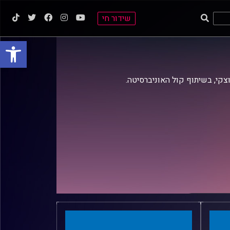
שידור חי
פתח סרגל
וצקי, בשיתוף קול האוניברסיטה.