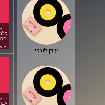
מלחמ
ותחל
/2023
עידן לוצקי
אבדיה לק