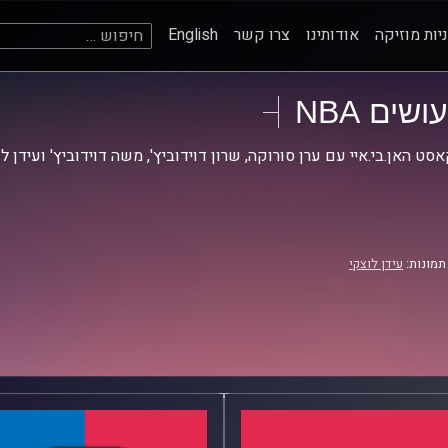
חיפוש:
יות מוזיקה
אודותינו
צרו קשר
English
עושים NBA
סט האן.בי.איי עם ערן סורוקה, שרון דוידוביץ', משה דוידוביץ' ועידן ל
תמונות:
עידן לוצקי