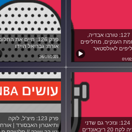
פרק 127: טורבו אבדיה,
פרק 126: חיים את החלום
ת הענקים, מחליפים
אורח: גבריאל היידו
יפים לאולסטאר
26/01/2023
01/02
פרק 123: מיצ'ל, לוקה
פרק 124: ונזכיר גם שדני
ותיאטרון האבסורד | אורח:
ח 20 ריבאונדים
ינון בר-שירה // סלטיקס פו