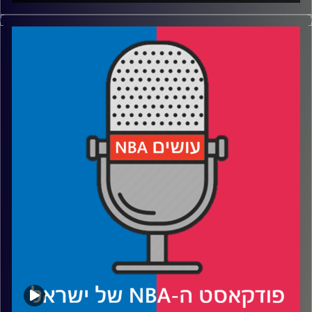
פודקאסט האן.בי.איי עם ערן סורוקה, שרון דוידוביץ', משה
דוידוביץ' ועידן לוצקי, בשיתוף קול האוניברסיטה.
רבע 1: לברון מנסה להנות משני העולמות, הלייקרס נהנים קצת
פחות
רבע 2: התרשמות ראשונה משרף ו-וולף בנטס, האנסניטי
בפורטלנד
רבע 3: הת'נדר מסודרים, הנאגטס מתרחבים והרוקטס עושים
את הקפיצה
רבע 4: התחלנו עם הדירוג של בליצ'ר ומשם הכל רק הידרדר
קרדיט תמונות:
עידן לוצקי