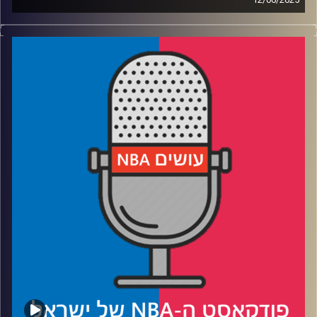
12/06/2025
פודקאסט האן.בי.איי עם ערן סורוקה, שרון דוידוביץ', משה
דוידוביץ' ועידן לוצקי, בשיתוף קול האוניברסיטה.
רבע 1: אינדיאנה משתלטת על הגמר – לא כמו שחשבנו
רבע 2: האם הת'נדר יכולים לצאת גם מהבור הזה
רבע 3: הניקס ודוראנט בתחרות קשה, מי עושה יותר פדיחות
רבע 4: השיבה לחיים של יובל רוטמן
קרדיט תמונות:
עידן לוצקי