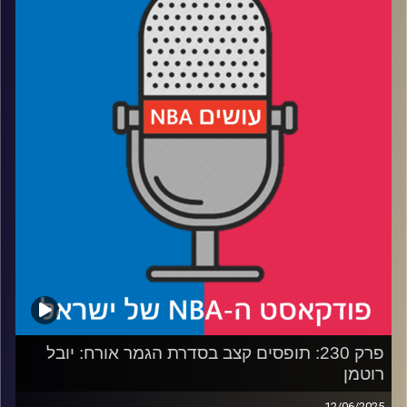
* איך הפייסרס גורמים לת'נדר להרגיש כמו כוחות הקרקע של
צבא איראן
* איך הת'נדר יכולים להתאושש מהתבוסה ולהרים את עצמם
למשחק המכריע
* האם אורלנדו שילמה יותר מדי על דזמונד ביין
* תם עידן בלייקרס – מה משפחת באס עשתה לליגה, ומה
יעשה הבעלים החדש
* והאם דני וולף מטפס בסקרים
קרדיט תמונות:
עידן לוצקי
פרק 230: תופסים קצב בסדרת הגמר אורח: יובל
רוטמן