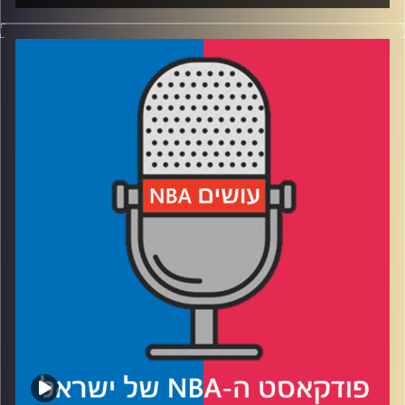
פודקאסט האן.בי.איי עם ערן סורוקה, שרון דוידוביץ', משה
דוידוביץ' ועידן לוצקי, בשיתוף קול האוניברסיטה.
רבע 1: הת'נדר והנאגטס נאבקות על רסיסי אוויר
רבע 2: הניקס מגלים אופי, הסלטיקס בעונת מעבר
רבע 3: אנט מוצא שותף, אינדיאנה תופסת קצב
רבע 4: האם הדראפט מכור (לא), האם יאניס בדרך לטקסס
ולמה מייקל ג׳ורדן חוזר
קרדיט תמונות:
עידן לוצקי