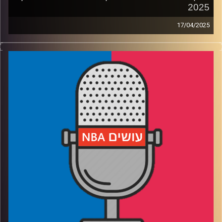
2025
17/04/2025
פודקאסט האן.בי.איי עם ערן סורוקה, שרון דוידוביץ', משה
דוידוביץ' ועידן לוצקי, בשיתוף קול האוניברסיטה.
רבע 1: דנבר נאגטס עם רוח חדשה, לו בטוח שזה יספיק,
ולוקה דונצ׳יץ׳ שוב מול אנטוני אדווארדס
רבע 2: טילים מול לוחמים (ולהיפך), לאן הולכות פניקס סאנס
וסקרמנטו קינגס
רבע 3: קייד קנינגהאם עולה על הבמה, יאניס אנטטוקומפו
במסלול מירוצים
רבע 4: הבדלי סגנונות נפגשים בבוסטון, והניחושים שלנו עד
לגמר
קרדיט תמונות:
עידן לוצקי