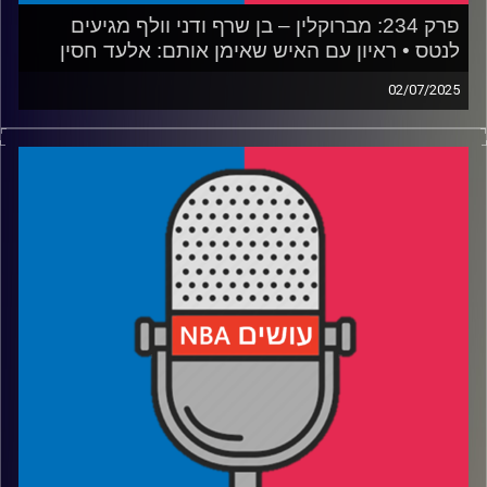
פרק 234: מברוקלין – בן שרף ודני וולף מגיעים
לנטס • ראיון עם האיש שאימן אותם: אלעד חסין
02/07/2025
פודקאסט האן.בי.איי עם ערן סורוקה, שרון דוידוביץ', משה
דוידוביץ' ועידן לוצקי, בשיתוף קול האוניברסיטה.
אורח: אלעד חסין
רבע 1: איך ישחקו, וכמה ישחקו, שני הנציגים שלנו בליגה
רבע 2: האם עומר מאייר הוא הבא בתור
רבע 3: איך ג׳רו הולידיי יעזור לפורטלנד ולדני אבדיה
רבע 4: הנאגטס משדרגים, הרוקטס צוברים, לבאקס יש ביצים
ומה לעזאזל הפליקנס עושים
קרדיט תמונות:
עידן לוצקי