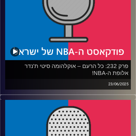
קרדיט תמונות:
עידן לוצקי
פרק 232: כל הרעם – אוקלהומה סיטי ת'נדר
אלופת ה-NBA!
23/06/2025
פודקאסט האן.בי.איי עם ערן סורוקה, שרון דוידוביץ', משה
דוידוביץ' ועידן לוצקי, בשיתוף קול האוניברסיטה.
רבע 1: איך הת'נדר בנו קבוצה אימתנית כל כך מהר – ולמה
הפכו אותם לנבלים
רבע 2: האם דווקא את אינדיאנה נזכור יותר מסדרת הגמר הזו?