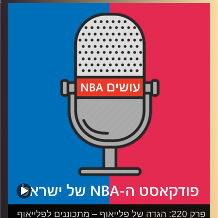
דוידוביץ' ועידן לוצקי, בשיתוף קול האוניברסיטה.
רבע1: לוס אנג׳לס ומינסוטה טימברוולבס בקרב חפירות
רבע2: הניסיון של גולדן סטייט מול יוסטון רוקטס
רבע3: להיות או לא להיות ראסל ווסטברוק
רבע4: דני אבדיה מדליק. גם משואה
קרדיט תמונות:
עידן לוצקי
פרק 220: הגדה של פלייאוף – מתכוננים לפלייאוף