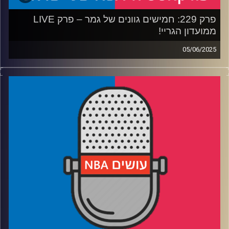
פרק 229: חמישים גוונים של גמר – פרק LIVE
ממועדון הגריי!
05/06/2025
פודקאסט האן.בי.איי עם ערן סורוקה, שרון דוידוביץ', משה
דוידוביץ' ועידן לוצקי, בשיתוף קול האוניברסיטה.
רבע 1: איך אינדיאנה הגיעה עד הלום, ולמה ת'יבודו קיבל לום
רבע 2: איך אוק סיטי הגיעה עד הלום, והאם היא בפייסרס
תהלום
רבע 3: מדרגים את 5 סדרות הגמר הגדולות של המילניום
רבע 4: לאיזה וטרן הכי מגיעה אליפות ואיזה כוכב צעיר לא ייקח
כזו – שאלות הקהל
קרדיט תמונות:
עידן לוצקי