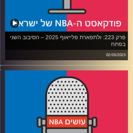
פרק 223: ולתפארת פלייאוף 2025 – הסיבוב השני
בפתח
02/05/2025
פודקאסט האן.בי.איי עם ערן סורוקה, שרון דוידוביץ', משה
דוידוביץ' ועידן לוצקי, בשיתוף קול האוניברסיטה.
רבע 1: החזק שורד בין דנבר לקליפרס, מי ישרוד את הקיץ
בממפיס
רבע 2: הווריורס והרוקטס במלחמת התשה, מינסוטה גדולה על
הלייקרס
רבע 3: בוסטון והניקס בראן אנד גן, דטרויט סובלת מפצעי
בגרות
רבע 4: קאבס ופייסרס בפיקוד העומק, יאניס מחפש מוצא