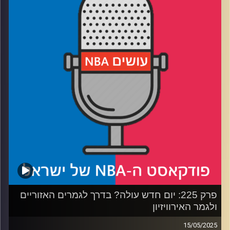
לעשות
רבע 2: שיי ואנט בקרב על מלכות המערב – ושאלת השחקן
השלישי
רבע 3: הניקס והפייסרס בטעם של פעם – מי תשלוט בקצב
רבע 4: האם יש יותר מדי שוויון, והניחושים שלנו לגמרים
האזוריים
קרדיט תמונות:
עידן לוצקי
פרק 225: יום חדש עולה? בדרך לגמרים האזוריים
ולגמר האירוויזיון
15/05/2025