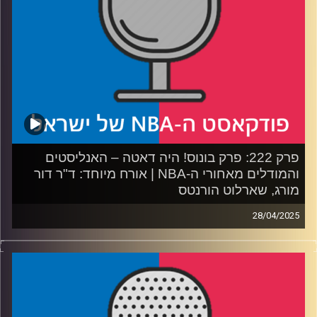
קרדיט תמונות:
עידן לוצקי
פרק 222: פרק בונוס! היה דאטה – האנליסטים
והמודלים מאחורי ה-NBA | אורח מיוחד: ד"ר דור
מורג, שארלוט הורנטס
28/04/2025
פודקאסט האן.בי.איי עם ערן סורוקה, שרון דוידוביץ', משה
דוידוביץ' ועידן לוצקי, בשיתוף קול האוניברסיטה.
רבע 1: המסע מצפון השרון לצפון קרוליינה, והקשר בין בית
השקעות לקבוצת כדורסל