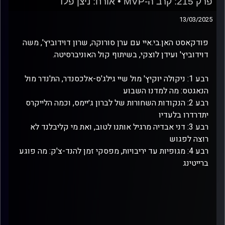
פרק 215: קרב ה-MVP • אורח: ניצן פלד
13/03/2025
פודקאסט האן.בי.איי עם ערן סורוקה, שרון דוידוביץ', משה
דוידוביץ' ועידן לוצקי, בשיתוף קול האוניברסיטה.
רבע 1: ניקולה יוקיץ' מול שיי גילג'ס-אלכסנדר, הת'נדר מול
הנאגטס: מה למדנו השבוע
רבע 2: הנקודות השחורות של לברון ג׳יימס, וכמה הלייקרס
יתדרדרו בלעדיו
רבע 3: דני אבדיה מרגיל אותנו לטוב, ואת מי קליבלנד לא
רוצה לפגוש
רבע 4: מגופיות עד יריבויות, מפסקי זמן להנד-צ'ק: מה פוגע
ברייטינג