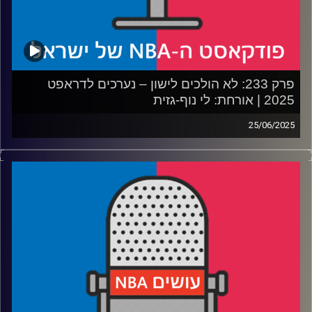
פרק 233: לא הולכים לישון – נערכים לדראפט
2025 | אורחת: לי נוף-גזית
25/06/2025
פודקאסט האן.בי.איי עם ערן סורוקה, שרון דוידוביץ', משה
דוידוביץ' ועידן לוצקי, בשיתוף קול האוניברסיטה.
רבע 1: איך דני וולף ובן שרף עלו (ולמה קצת ירדו) על הרדאר
רבע 2: קופר פלאג והטעמים בגולדה, הארפר וביילי – השמות
הגדולים של הדראפט
רבע 3: שלושה ביג מן ושלושה מובילי כדור ששווה לחכות להם
רבע 4: איך ה-NIL שינה את התמונה – והישראלים שיסתערו על
המכללות בעונה הבאה