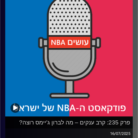
רבע 1: עושים NBA עושים את הצעד הבא
רבע 2: דיים טיים חוזר לפורטלנד, עם קצת דיליי
רבע 3: בקליפרס בונים את בית גיל הזהב, בלייקרס מחפשים
מציאות
רבע 4: מה לקחנו מליגת הקיץ, ומה לקחו בברוקלין
קרדיט תמונות:
עידן לוצקי
פרק 235: קרב ענקים – מה לברון ג'יימס רוצה?
16/07/2025