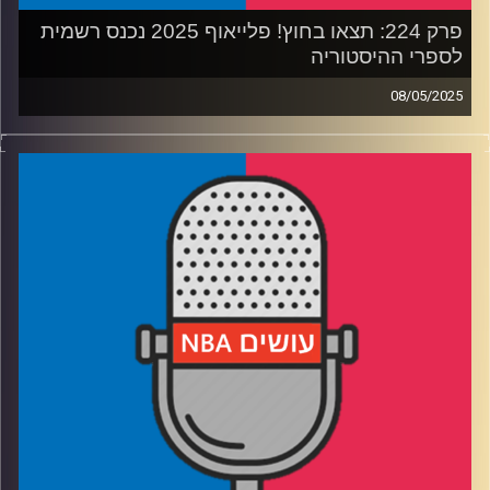
פרק 224: תצאו בחוץ! פלייאוף 2025 נכנס רשמית
לספרי ההיסטוריה
08/05/2025
פודקאסט האן.בי.איי עם ערן סורוקה, שרון דוידוביץ', משה
דוידוביץ' ועידן לוצקי, בשיתוף קול האוניברסיטה.
רבע 1: הניו יורק ניקס עושים היסטוריה, בוסטון סלטיקס עושה
במכנסיים
רבע 2: אוקלהומה סיטי נותנת, דנבר נאגטס לוקחת. ראסל
ווסטברוק נותן, ארון גורדון לוקח
רבע3: טייריס האליברטון אנדרייטד, באדי הילד נכנס לתפקיד
חייו
רבע4: הפופ פורש
קרדיט תמונות:
עידן לוצקי