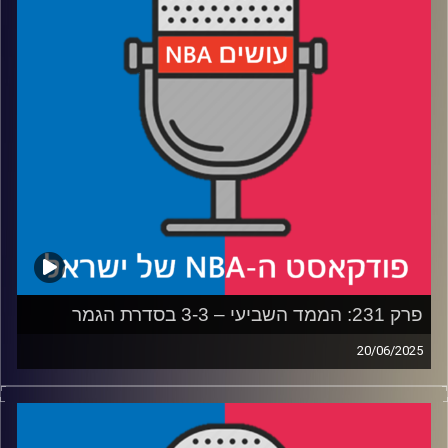
רבע 3: מסתכלים קדימה: המזרח פתוח, הסגלים עמוקים והאם
נראה שושלת
רבע 4: קווין דוראנט עובר ליוסטון – ומשאיר את פניקס
מבולבלת
קרדיט תמונות:
עידן לוצקי
פרק 231: הממד השביעי – 3-3 בסדרת הגמר
20/06/2025
פודקאסט האן.בי.איי עם ערן סורוקה, שרון דוידוביץ', משה
דוידוביץ' ועידן לוצקי, בשיתוף קול האוניברסיטה.