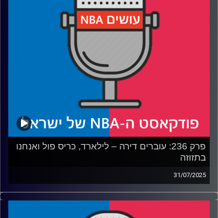
פרק 236: עוברים דירה – לילארד, כריס פול ואנחנו
בתזוזה
31/07/2025
פודקאסט האן.בי.איי עם ערן סורוקה, שרון דוידוביץ', משה
דוידוביץ' ועידן לוצקי, בשיתוף קול האוניברסיטה.