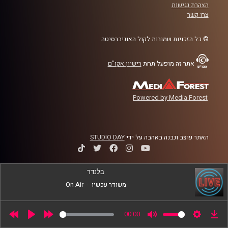
הצהרת נגישות
צרו קשר
© כל הזכויות שמורות לקול האוניברסיטה
אתר זה מופעל תחת
רישיון אקו"ם
Powered by Media Forest
האתר עוצב ונבנה באהבה על ידי
STUDIO DAY
בלנדר
משודר עכשיו
-
On Air
00:00
Rewind
Play
Forward
Mute
Settings
Dow