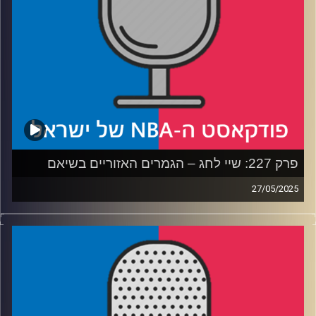
פרק 227: שיי לחג – הגמרים האזוריים בשיאם
27/05/2025
פודקאסט האן.בי.איי עם ערן סורוקה, שרון דוידוביץ', משה
דוידוביץ' ועידן לוצקי, בשיתוף קול האוניברסיטה.
רבע 1: הת'נדר והוולבס בקרב התקפות והגנות
רבע 2: אינדיאנה והניקס בקרב גניבות ויציאה מהקליפה
רבע 3: יש MVP חדש, עכשיו מתחיל הקרב על הנרטיב
רבע 4: יש אלוהים, והוא הולך לשבור לעצמו את ההילה?