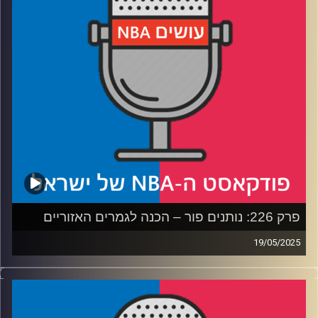
קרדיט תמונות:
עידן לוצקי
פרק 226: נותנים פור – הכנה לגמרים האזוריים
19/05/2025
פודקאסט האן.בי.איי עם ערן סורוקה, שרון דוידוביץ', משה
דוידוביץ' ועידן לוצקי, בשיתוף קול האוניברסיטה.
רבע 1: איך משחק 7 הפך לאנטי קליימקס, ומה דנבר צריכה