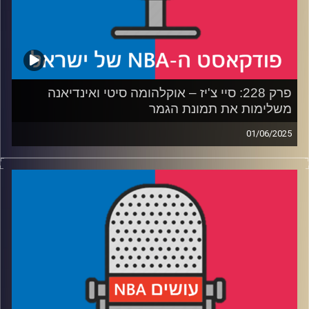
פרק 228: סיי צ'יז – אוקלהומה סיטי ואינדיאנה
משלימות את תמונת הגמר
01/06/2025
פודקאסט האן.בי.איי עם ערן סורוקה, שרון דוידוביץ', משה
דוידוביץ' ועידן לוצקי, בשיתוף קול האוניברסיטה.
רבע 1: הפייסרס עושים קאט לניו יורק
רבע 2: אוקלהומה סיטי מביסה את מינסוטה בסופת רעמים
רבע 3: לאן הוולבס והניקס הולכות מכאן (חוץ מקנקון)
רבע 4: שווקים קטנים עם מסר גדול, והניחוש שלנו לגמר
קרדיט תמונות:
עידן לוצקי