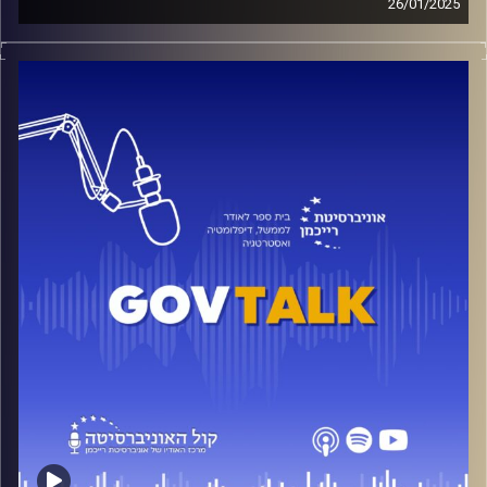
26/01/2025
כנס המכון לחירות ואחריות בשיתוף בית הספר לאודר לממשל.
חלק א'-
בני גנץ- חשיבות יום הדמוקרטיה ושמירת הדמוקרטיה במדינת
ישראל.
איתן בן דוד- שומרי הסף לאור ה7.10 ושמירת הדמוקרטיה.
ד"ר רד'א מנצור- שסעים בחברה הישראלית, דיפלומטיה
והחברה הדרוזית בישראל.
קרדיט תמונות:
בית ספר לאודר לממשל דיפלומטיה ואסטרטגיה