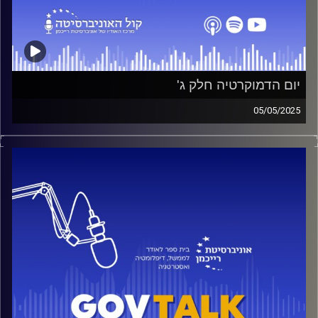
יום הדמוקרטיה חלק ג'
05/05/2025
פרופ' אמנון כוורי
ח"כ מירב בן ארי
ח"כ יוליה מלינובסקי
ג'וש בריינר
בן דרור ימיני
קרדיט תמונות:
בית ספר לאודר לממשל דיפלומטיה ואסטרטגיה