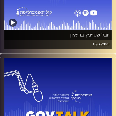
קרדיט תמונות:
בית ספר לאודר לממשל דיפלומטיה ואסטרטגיה
יובל שטייניץ בריאיון
15/06/2023
ליובל שטייניץ יש קילומטראז׳ של יותר מ-20 שנה בפוליטיקה,
אבל יותר מכל הוא גאה בדבר אחד: אסדות הגז הישראליות.
לטענתו הן מצילות את הכלכלה, וכמי שהיה שר האוצר בתקופת
משבר – יש לו הרבה הצעות להצלת הכלכלה בימים של מהפכה
משפטית ואינפלציה דוהרת.
וגם: למה הוא פרש מהפוליטיקה?