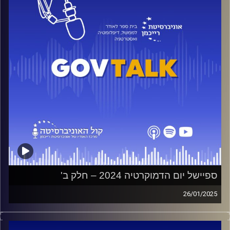
יחד עם פרופ' סיון הירש-הופלר, נבחן כיצד ייצוג נשי במפלגות
ימין רדיקלי משפיע על קבלת הציבור, מה ההשלכות הרחבות
של השימוש האסטרטגי במגדר בפוליטיקה, ואיך ניתן לשלב
נשים בצורה שמחזקת את הדמוקרטיה ולא שוחקת אותה.
קרדיט תמונות:
בית ספר לאודר לממשל דיפלומטיה ואסטרטגיה
ספיישל יום הדמוקרטיה 2024 – חלק ב'
26/01/2025
כנס המכון לחירות ואחריות בשיתוף בית הספר לאודר לממשל.