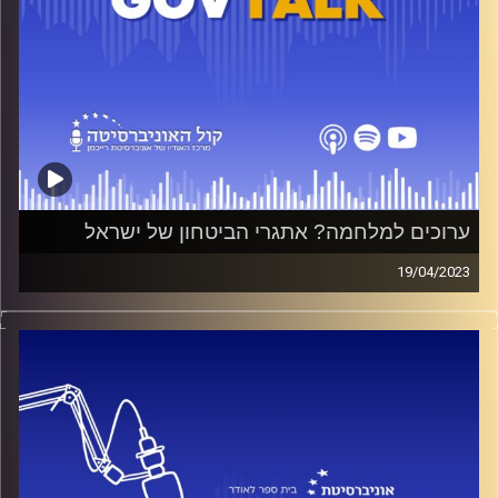
*Talking Lauder*
הפודאקסט הרשמי של ביה״ס לאודר לממשל, דיפלומטיה
ואסטרטגיה באוניברסיטת רייכמן, בהגשת אופק צח ושקד
עמוסי.
קרדיט תמונות:
בית ספר לאודר לממשל דיפלומטיה ואסטרטגיה
ערוכים למלחמה? אתגרי הביטחון של ישראל
19/04/2023
בפרק שיתוף פעולה מיוחד בין ״הטרוריסט״ לפודקאסט
״Talking Lauder”, ניסינו להבין עד כמה דרמטי גל הטרור
הנוכחי? מה צפוי לציבור הישראלי במלחמה הבאה מצפון? ומה
יקרה באזור ביום שאיראן תודיע על נשק גרעיני? כל התשובות
בפרק המיוחד בו אירחנו את פרופ׳ בועז גנור, ראש המכון
למדיניות נגד טרור ולעתיד נשיא אוניברסיטת רייכמן.
קרדיט תמונות:
בית ספר לאודר לממשל דיפלומטיה ואסטרטגיה