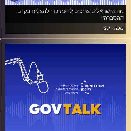
מה הישראלים צריכים לדעת כדי להצליח בקרב
ההסברה?
26/11/2023
ישראל במלחמה; האם מודיעין יכול לפספס? האם ההסברה
הישראלית נכשלה? ומה צריך להשתנות ביום שאחרי המלחמה?
אל״מ במיל׳ מירי אייזן, לשעבר יועצת רה״מ לתקשורת זרה,
מומחית להסברה ובעלת קריירה של יותר מ-20 שנה בחיל
המודיעין, הצטרפה אלינו בכדי לענות על השאלות המסקרנות
ביותר בימים אלה.
*Talking Lauder*
הפודאקסט הרשמי של ביה״ס לאודר לממשל, דיפלומטיה
ואסטרטגיה באוניברסיטת רייכמן, בהגשת אור שושני ויובל
סלונים.