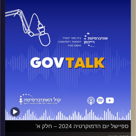
חלק א'-
בועז ביסמוט- תקשורת וההשפעה שלה על הקיטוב והשסעים
בחברה
אביחי בוארון- התיישבות יהודית ביו"ש
קרדיט תמונות:
בית ספר לאודר לממשל דיפלומטיה ואסטרטגיה
ספיישל יום הדמוקרטיה 2024 – חלק א'