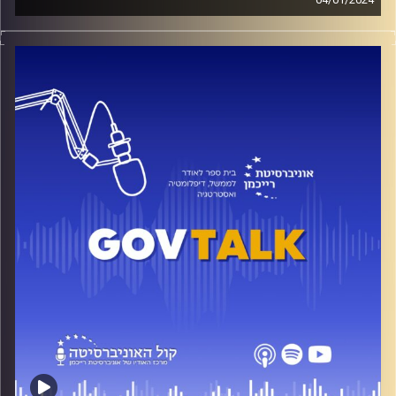
04/01/2024
איך תראה ההנהגה ביום שאחרי המלחמה? מה ישתנה במדינה?
ומה תפקידה של התקשורת בחיינו? ד״ר חיים וייצמן, מנהל
התחום הפוליטי ועמית מחקר במכון לחירות ואחריות, מרצה
לממשל ומנהל ומדיניות ציבורית בבית ספר לאודר לממשל,
דיפלומטיה ואסטרטגיה. מתמחה בניהול פוליטי, ביישום
מדיניות, בבעלי-עניין במרחב הציבורי ובמשטר מדינת ישראל.
Talking Lauder
הפודאקסט הרשמי של ביה״ס לאודר לממשל, דיפלומטיה
ואסטרטגיה באוניברסיטת רייכמן, בהגשת אור שושני ויובל
סלונים.
קרדיט תמונות:
בית ספר לאודר לממשל דיפלומטיה ואסטרטגיה