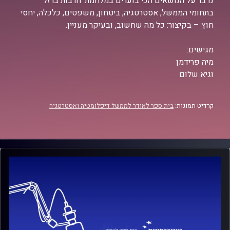
נדבר על הנושאים הכי בוערים במלחמת ׳חרבות ברזל׳
בתחומי הממשל, אסטרטגיה, ביטחון, משפטים, כלכלה, יחסי
חוץ – בקיצור: כל מה שחשוב, ובעיקר מעניין.
מגישים:
מיה פרידמן
וגיא שלום
קרדיט תמונות:
בית ספר לאודר לממשל דיפלומטיה ואסטרטגיה