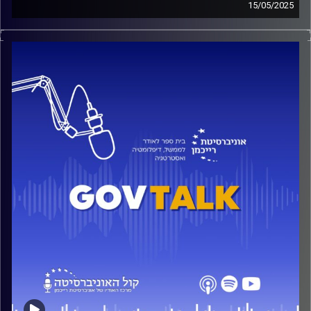
15/05/2025
בפרק הזה אנחנו מדברים עם ח"כ יוראי להב-הרצנו על המסע
האישי מהתנדבות לצה"ל ועד הכנסת, על מאבק לזכויות להט"ב,
חינוך שוויוני ודמוקרטיה מתפקדת.
ננסה להבין איך נראית עשייה ציבורית אמיתית כששומרים על
ערכים גם כשהם נתקלים בהתנגדויות — ואיך כל זה פוגש את
הדור שלנו, שחי בין יוקר מחיה לציניות גוברת.
קרדיט תמונות:
בית ספר לאודר לממשל דיפלומטיה ואסטרטגיה