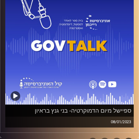
האחרונים? מה קורה במפגשי ההידברות הסודיים בבית הנשיא
– ומה הסיכוי של ההידברות להצליח?
Talking Lauder
הפודאקסט הרשמי של ביה״ס לאודר לממשל, דיפלומטיה
ואסטרטגיה באוניברסיטת רייכמן, בהגשת אופק צח ושקד
עמוסי.
קרדיט תמונות:
בית ספר לאודר לממשל דיפלומטיה ואסטרטגיה
ספיישל מיום הדמוקרטיה- בני גנץ בראיון
08/01/2023
הרפורמות המשפטיות מונחות על הפרק, ויהיו איתנו שר
הביטחון היוצא בני גנץ, חברות הכנסת אפרת רייטן, טלי גוטליב