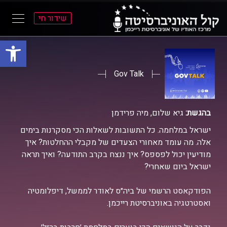
שידור חי
פתח סרגל
ל
ל
תוכן
תפריט
ראשי
ראשי
Gov Talk
בהגשת:
גיא שלום, מיה פרידמן
ישראל במלחמה. כל התשובות לשאלות הכי מסקרנות בימים
אלה. מה עומד מאחורי הצעדים של מקבלי ההחלטות? איך
מודיעין יכול לפספס? איך ננצח בקרב התודעה? ואיך תראה
ישראל ביום שאחרי?
הפודקאסט הרשמי של ביה״ס לאודר לממשל, דיפלומטיה
ואסטרטגיה באוניברסיטת רייכמן.