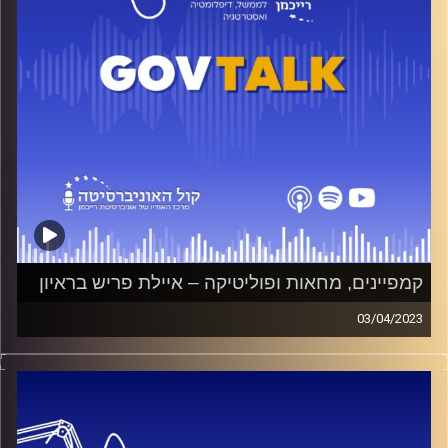
קמפיינים, מחאות ופוליטיקה – איילת פריש בראיון
03/04/2023
איילת פריש מכירה מקרוב את הנשיא הרצוג, את יאיר לפיד –
וגם את נתניהו. פריש היא יועצת אסטרטגית מהמובילות במדינה
ומומחית למיתוג מנהיגים. פגשנו אותה לשיחה צפופה בימי
מחאה – איך עושים מחאה? איך סוחפים את ההמונים? מה
קרה לנתניהו בממשלה האחרונה? למה בני גנץ מזנק בסקרים