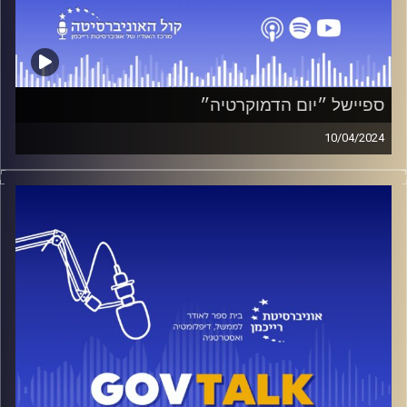
ספיישל ״יום הדמוקרטיה״
10/04/2024
תיאור פרק: כמו בכל שנה, בית הספר לאודר לממשל, מקיים את
כנס ״יום הדמוקרטיה״. השנה, הכנס התקיים בסימן ״מחשבים
מסלול מחדש״ בצל המלחמה שפרצה בשבעה באוקטובר.
בפרק זה, נראיין את משתתפי הכנס ונעלה את השאלות הכי
בוערות, בתקופה זו. בין המרואיינים: ח״כ שמחה רוטמן, ח״כ
אלון שוסטר מהמחנה הממלכתי, ח״כ אלי דלל מהליכוד, איל נוה
ממייסדי ארגון אחים לנשק, יועז הנדל ורויטל נשיא אחותו של
שלומי זיו שנמצא בשבי החמאס למעלה מחצי שנה
*Gov Talk*
הפודאקסט הרשמי של ביה״ס לאודר
לממשל, דיפלומטיה ואסטרטגיה באוניברסיטת רייכמן, בהגשת
אור שושני ויובל סלונים.