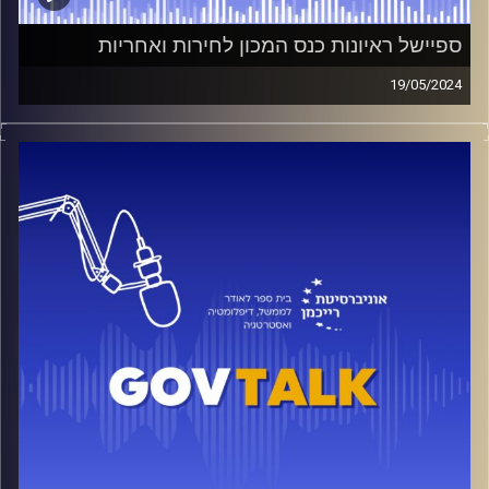
ספיישל ראיונות כנס המכון לחירות ואחריות
19/05/2024
כנס המכון לחירות ואחריות בשיתוף בית הספר לאודר לממשל,
תקיים השנה בנושא השפעת המלחמה בעזה על עתיד
הדמוקרטיה בישראל. בפרק זה, נראיין את משתתפי הכנס
ונעלה את השאלות הכי בוערות, בתקופה זו. בין המרואיינים:
ח״כ זאב אלקין, יו״ר איגוד הסטונדטים הארצי אלחנן פלהיימר,
עו״ד והפובליציסט נדב העצני, פרופ׳ סיון הירש-הפלר ועוד.
*Gov Talk*
הפודאקסט הרשמי של ביה״ס לאודר
לממשל, דיפלומטיה ואסטרטגיה באוניברסיטת רייכמן, בהגשת
אור שושני ויובל סלונים.
קרדיט תמונות:
בית ספר לאודר לממשל דיפלומטיה ואסטרטגיה