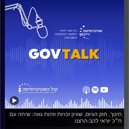
חינוך, חוק הגיוס, שוויון זכויות וזהות גאה: שיחה עם
ח״כ יוראי להב-הרצנו