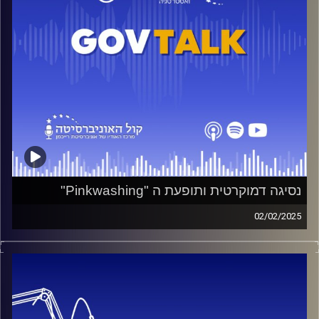
נעסוק גם בפורום "דבורה", שמטרתו לקדם נשים בעמדות
מפתח בתחומי הביטחון והמדיניות, ובשאלת שילוב חרדים
בצה"ל – האם המדינה עושה מספיק, ומה ניתן לשפר?
יחד עם ח"כ ניר, נבין כיצד ניתן לפרוץ את תקרות הזכוכית, אילו
שינויים נדרשים כדי להגביר את ייצוג הנשים בצמרת, ואיך
אפשר לקדם חברה ביטחונית ושוויונית יותר.
קרדיט תמונות:
בית ספר לאודר לממשל דיפלומטיה ואסטרטגיה
נסיגה דמוקרטית ותופעת ה "Pinkwashing"
02/02/2025
בפרק הזה אנו צוללים אל תופעת הנסיגה הדמוקרטית ודיון על
אחת התופעות הפחות מוכרות אך משמעותיות המלוות אותה:
"Pinkwashing" – השימוש בייצוג קבוצות מיעוט, בעיקר נשים,
כדי להעניק לגיטימציה למדיניות או למפלגות אנטי-דמוקרטיות.