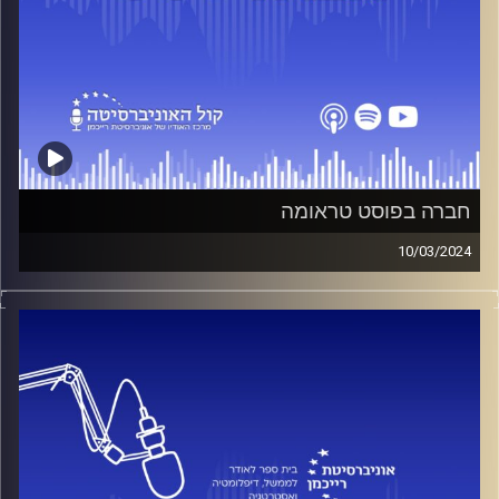
קרדיט תמונות:
בית ספר לאודר לממשל דיפלומטיה ואסטרטגיה
חברה בפוסט טראומה
10/03/2024
מאז ה-7 באוקטובר, החברה שלנו לא נראית אותו הדבר. מה זה
PTSD? מה בעצם קרה לנו? איך מעכלים? וכיצד מתמודדים?
בפרק זה נארח את ד״ר זוהר רובינשטיין, פסיכולוג קליני וארגוני,
מטפל וחוקר טראומה נפשית ומצבים טראומטיים ברמה
הקלינית, התיאורטית והארגונית. שימש בעבר כחבר בוועדה
לארגון השירות הפסיכיאטרי לשעת חירום, מטעם משרד
הבריאות. זוהר גם שימש כחבר במועצה הלאומית לבריאות
הנפש. עד לפני מספר שנים, זוהר שירת כאלוף משנה