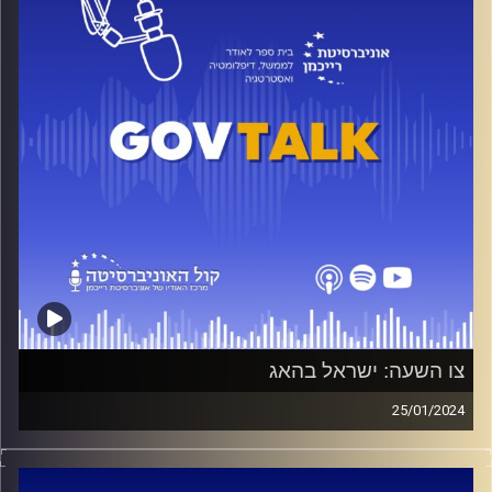
נשיא תנועת ״פנימה״ והממונה על תכנית שיקום בתי הספר
בעוטף הצטרף אלינו בכדי לענות על שאלות שמטרידות את
כולנו לאחר האסון של השבעה באוקטובר.
קרדיט תמונות:
בית ספר לאודר לממשל דיפלומטיה ואסטרטגיה
צו השעה: ישראל בהאג
25/01/2024
כל מה שרציתם לדעת על בית הדין הבינלאומי בהאג!
מי המדינה שעמדה להגנתה של ישראל? מהן הנגזרות של