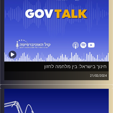
במילואים בתפקיד קב"ן פיקוד העורף וכיועץ בכיר של מחלקת
בריאות הנפש בצה"ל.
Gov Talk
הפודאקסט הרשמי של ביה״ס לאודר לממשל,
דיפלומטיה ואסטרטגיה באוניברסיטת רייכמן, בהגשת אור
שושני ויובל סלונים.
עריכה: רוני מלכה
קרדיט תמונות:
בית ספר לאודר לממשל דיפלומטיה ואסטרטגיה
חינוך בישראל: בין מלחמה לחזון
21/02/2024
חינוך בזמן לחימה- איך זה עובד? איך ישראל מתכוונת לשקם
את בתי הספר בישוביי העוטף עבור דור העתיד שלנו? ואיך
משנים את התפיסה החברתית בה אוכלוסיות מסוימות פטורות
משירות ותרומה למדינה? סולידריות, תיקון ותקווה- אלו שלושת
המילים שינחו את הפרק. הרב שי פירון, שר החינוך לשעבר,