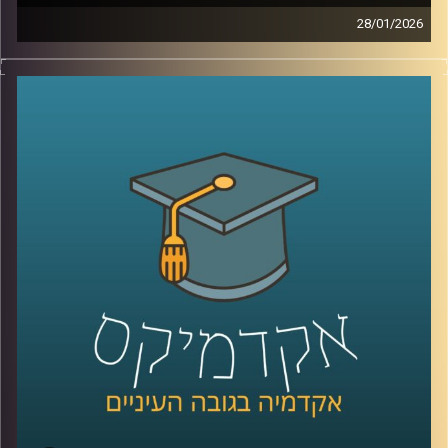
28/01/2026
מאז הפעם האחרונה שדיברנו עם ד׳׳ר מאיר ג׳בדנפר, איראן
חווה טלטלה עמוקה, מחאה מתמשכת, דיכוי אלים שבו נהרגו
עשרות אלפי אזרחים ברחובות, משברי מים וחשמל שפוגעים
בחיי היומיום, ותחושת קריסה של החוזה בין המשטר לציבור.
בפרק הזה ננסה להבין מה באמת קורה בתוך איראן היום, איך
נראית המחאה מבפנים, עד כמה המשטר מרגיש מאוים, ואיך כל
זה מתחבר גם לאזור, לישראל, ולמה שאנחנו רואים בכותרות.
אז כדי לדבר על כל זה, שב אלינו ד׳׳ר מאיר ג׳בדנפר, מומחה
לפוליטיקה עכשווית של איראן בבית הספר לאודר לממשל,
דיפלומטיה ואסטרטגיה באוניברסיטת רייכמן
קרדיט תמונות:
AudioVersity