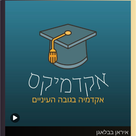
טובה, אבל הרבה פחות על הקשבה אמיתית, כזו שמשנה
דינמיקות, מערכות יחסים ותחושת ערך. הקשבה נתפסת
לעיתים כמיומנות רכה, אבל מחקר שנדבר עליו היום מראה
שהיא למעשה מנגנון עמוק שמכתיב אם צוותים ידברו וישתפו
ידע, ואם משפחות ירגישו מובנות או מתוסכלות. בפרק הזה
אנחנו מדברים על האופן שבו סגנון ההקשבה של מנהל, הורה
או בן משפחה מעצב את איכות הדיאלוג סביבו.
יחד עם ד״ר אסנת בוסקילה־ים, יועצת ארגונית ומרצה
באוניברסיטת רייכמן, נבחן למה הקשבה כל כך מאתגרת, למה
נאומים הם האויב שלה, ומה ההבדל בין הקשבה אישית,
הקשבה בצוות והקשבה במשפחה, ואיך שינוי קטן באופן
ההקשבה יכול לייצר שינוי גדול ביחסים?
קרדיט תמונות:
AudioVersity
איראן בבלאגן