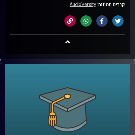
קרדיט תמונות:
AudioVersity