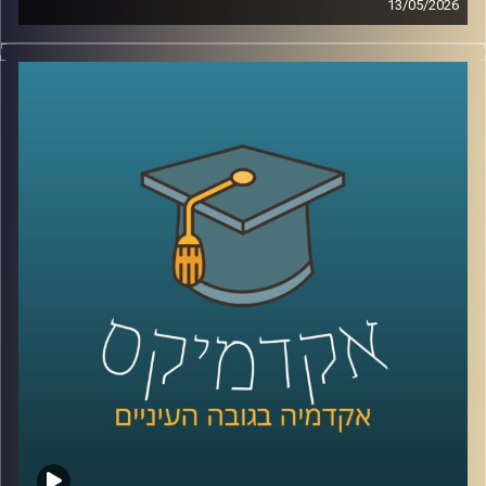
13/05/2026
לפני כמה שנים, רוב האנשים עוד הצליחו להבין פחות או יותר
מי נגד מי במזרח התיכון.
היום? נדמה שהכול כבר התבלגן.
איראן, חיזבאללה, חמאס, סוריה, טורקיה, ארצות הברית,
החות’ים, רוסיה, הסכמים, איומים, מלחמה רב־זירתית… ובין כל
הכותרות, הרבה אנשים פשוט איבדו את התמונה הגדולה.
אז בפרק הזה רצינו לעצור רגע ולעשות סדר.
להבין מה באמת קורה באזור שלנו, מה השתנה מאז השבעה
באוקטובר, ואיך נראית היום המפה האסטרטגית של המזרח
התיכון.
איתנו היום ד”ר שי הר-צבי, מרצה וחוקר בכיר במכון למדיניות
ואסטרטגיה ב־אוניברסיטת רייכמן, ולשעבר מנכ”ל בפועל של
המשרד לנושאים אסטרטגיים וראש זירה בחטיבת המחקר
באמ”ן.
וביחד ננסה להבין: האם איראן באמת מתקרבת לנשק גרעיני,