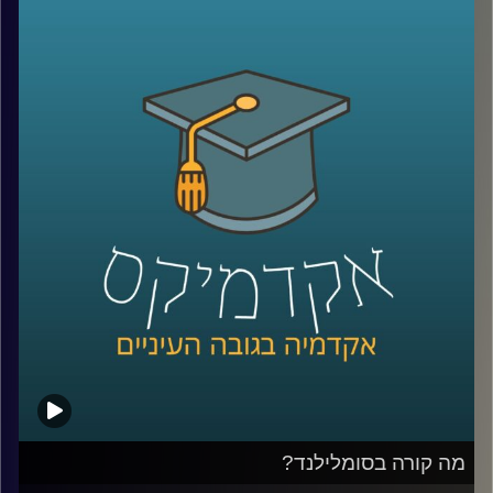
שהתחיל מדבק שלא היה מספיק חזק, מיקרוגל שהרעיון אליו
הגיע אחרי שחטיף שוקולד נמס בכיס של מהנדס שעבד על
רדאר, וארטיק שנולד כשילד שכח בחוץ כוס עם משקה ומקל
ערבוב בלילה קר.
על פניו, כל אלה נשמעים כמו מזל. אבל אולי זו רק חצי
מהתמונה. כי הרבה אנשים נתקלים בטעויות, בכישלונות
ובדברים לא צפויים, והשאלה היא מי יודע לעצור, להסתכל
עליהם אחרת, ולהפוך אותם לפריצת דרך.
האורח שלנו היום הוא מוטי שטנר, יזם סדרתי, משקיע ומרצה
באוניברסיטת רייכמן. יחד עם אחיו, פרופ׳ אורי שטנר, הוא כתב
את הספר “איך להיות מדען דיסרפטיבי”, שמנסה לשאול האם
פריצות דרך הן באמת עניין של גאונות ומזל, או שאפשר לפתח
צורת חשיבה, ואולי אפילו שיטה, שמגדילה את הסיכוי לזהות
שאלות גדולות, לערער על הנחות יסוד ולפרוץ את גבולות הידע
הקיים
בפרק הזה נדבר על הדרך שבה נולדות תגליות, על מה שמדע
יכול ללמוד מהייטק, על ההבדל בין חשיבה נועזת לחשיבה לא
מבוססת, ועל השאלה האם אפשר ללמד אנשים לחשוב בצורה
מה קורה בסומלילנד?
שמובילה לפריצות דרך