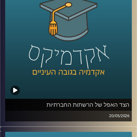
בינה מלאכותית כבר לא נמצאת רק במעבדות או במחקרים, היא
נכנסת אל תוך חדרי הטיפול, אל תוך רגעים של חוסר ודאות,
ולעיתים גם אל תוך ההחלטות הכי קריטיות שיש.
האם זה הופך את הרפואה למדויקת יותר, או דווקא משנה את
האופן שבו רופאים חושבים, שוקלים ומחליטים?
כדי להבין איך השינוי הזה נראה מבפנים, דווקא באחד
התחומים הכי רגישים ומורכבים ברפואה, עולם הלידות, נמצאת
איתנו היום פרופ’ אסנת ולפיש, מנהלת בית החולים לנשים
בבילינסון ומשנה לדיקן בית הספר לרפואה באוניברסיטת
רייכמן,
שנמצאת בחזית של שילוב טכנולוגיות מתקדמות ברפואה לצד
עבודה קלינית יומיומית בקבלת החלטות בזמן אמת.
הצד האפל של הרשתות החברתיות
קרדיט תמונות:
AudioVersity
20/05/2026
בשנים האחרונות, הרשתות החברתיות הפכו מפלטפורמה
שמקשרת בין אנשים בעיקר לדבר מרכזי בחיי רוב האנשים,