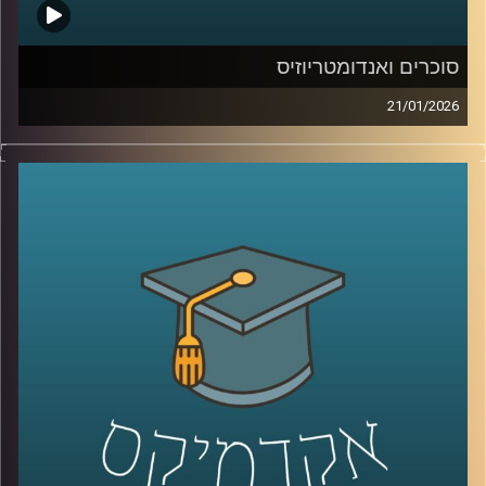
סוכרים ואנדומטריוזיס
21/01/2026
כשאנחנו חושבים על מחלות קשות כמו סרטן, אנחנו בדרך
כלל מדמיינים מוטציות, גנים ואולי גם כימותרפיה. אבל יש
שכבה אחרת, שקטה יותר, שקשה לראות אותה בעין, והיא יכולה
להיות ההבדל בין תא שהגוף מזהה כתא בעייתי, לבין תא
שמצליח להתחמק. זו שכבת הסוכרים, שרשראות זעירות
שעוטפות את התאים שלנו, כמו סוג של “תעודת זהות”
ביולוגית. כשהתעודה הזו משתנה, זה יכול להופיע בסרטן, אבל
זה יכול להופיע גם במחלות אחרות, למשל אנדומטריוזיס, מחלה
נפוצה וכואבת שלפעמים לוקח שנים עד שמקבלים עליה
אבחנה. והשאלה המרתקת היא האם אפשר לקחת את השינויים
האלה על פני התא ולהפוך אותם לשפה חדשה של רפואה, גם
לאבחון מוקדם יותר וגם לטיפול מדויק יותר.
היום בפרק אנחנו נכנסים לעולם הזה, עולם הגליקוביולוגיה
התרגומית, ונשאל איך הופכים שינוי קטן על פני תא לכלי