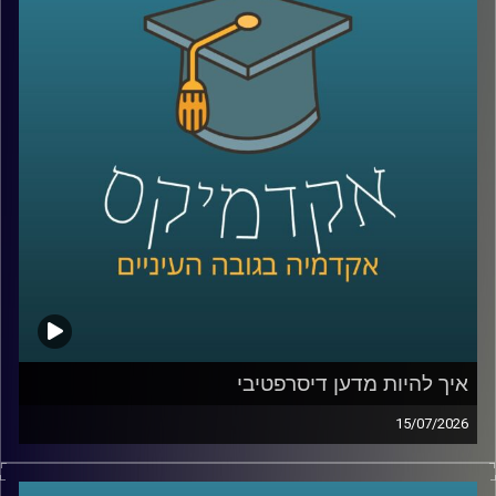
שלהם באופן עצמאי.
ככל שהמערכות האלה הופכות לחכמות יותר, עולה שאלה
הרבה יותר גדולה מרק מה הטכנולוגיה יודעת לעשות: האם
אנחנו יכולים לסמוך עליה? מתי אדם צריך לקבל את ההחלטה,
ומתי אפשר לתת למכונה לעשות את זה? ואם היא טועה, מי
בכלל אחראי?
על כל אלו נדבר עם ד״ר אביב בר זוהר, דוקטור למשפטים
בנושא חוקיות רחפנים אוטונומיים קטלניים ומשמעות
מעורבות האדם בחוג ההפעלה.
קרדיט תמונות:
AudioVersity
איך להיות מדען דיסרפטיבי
15/07/2026
הרבה מההמצאות שאנחנו מכירים התחילו בכלל מטעות.
פניצילין שנולד מצלחת פטרי שהתמלאה עובש, פוסט־איט