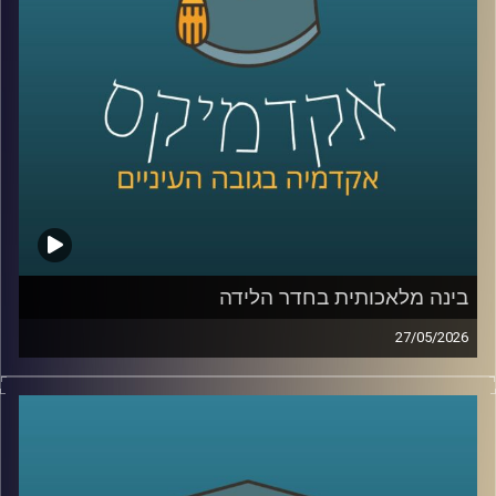
היום נארח את ד״ר מיכאל ברק, מרצה וחוקר בבית ספר לאודר
לממשל, דיפלומטיה ואסטרטגיה ב־אוניברסיטת רייכמן, וחוקר
בכיר ב־המכון למדיניות נגד טרור, מומחה לאיסלאם רדיקלי.
קרדיט תמונות:
AudioVersity
בינה מלאכותית בחדר הלידה
27/05/2026
הרפואה נמצאת היום באחת מנקודות המפנה המשמעותיות
ביותר בתולדותיה.
לא בגלל תרופה חדשה, ולא בגלל טכנולוגיה אחת, אלא בגלל
שינוי עמוק בדרך שבה מתקבלות החלטות.