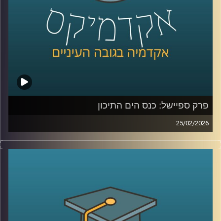
מה שקורה שם?
כדי להבין את כל זאת ועוד, נמצא איתנו היום אברי שכטר, מנהל
מכון ינאי לביטחון אנרגטי באוניברסיטת רייכמן
קרדיט תמונות:
AudioVersity
פרק ספיישל: כנס הים התיכון
25/02/2026
הקלטה מתוך השטח, מהכנס השמיני בנושא הים התיכון:
“כלכלה כחולה פורצת גבולות”, שהתקיים באוניברסיטת רייכמן .
יום שלם שבו מדענים, יזמים, קובעי מדיניות ואנשי שטח
נפגשו לדבר על הים, לא רק כמשאב טבע, אלא כזירת חדשנות,
כלכלה, ביטחון ושיתופי פעולה אזוריים.
בין מושבים על אנרגיה מתחדשת בים, חקלאות ימית, אצות