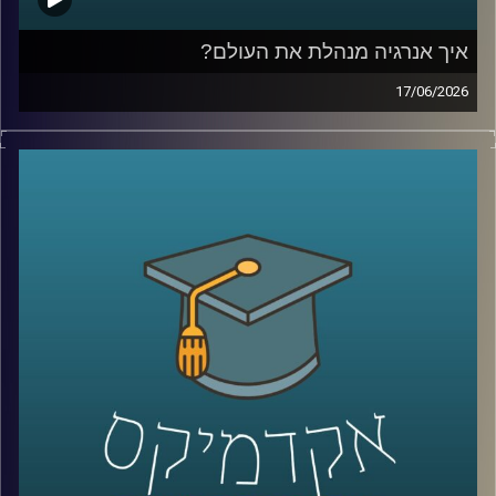
איך אנרגיה מנהלת את העולם?
17/06/2026
בשנים האחרונות אנחנו שומעים בלי סוף על משברי אנרגיה,
מחירי נפט, גז טבעי, מצרי הורמוז ומאבקי כוח בין מדינות, אבל
מאחורי כל הכותרות האלה מסתתר סיפור הרבה יותר גדול:
אנרגיה היא לא רק חשמל ודלק, היא כוח גיאופוליטי, כסף,
ביטחון לאומי והשפעה עולמית.
בפרק של היום נדבר על איך אנרגיה מעצבת את העולם
שאנחנו חיים בו, איך גילוי הגז שינה את המעמד של ישראל
במזרח התיכון, למה מצרים הפכה לשחקנית מרכזית בתחום,
ואיך שיתופי פעולה אנרגטיים יכולים להשפיע גם על יחסים
מדיניים ואזוריים.
איתנו היום ד״ר עמית מור, מנכ"ל משותף באקו-אנרג'י יעוץ
כלכלי אסטרטגי ומרצה באוניברסיטת רייכמן. מומחה בינ"ל
לכלכלת אנרגיה וסביבה, חשמל גז טבעי ונפט, בעל ניסיון עשיר