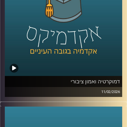
כמשאב כלכלי, בינה מלאכותית לניטור מגוון ביולוגי ושיתופי
פעולה גם כשאין שלום, יצאנו לראיין את האנשים שמעצבים
את העתיד הכחול של האזור .
בפרק הזה תשמעו קולות מהכנס, רעיונות גדולים, דילמות
אמיתיות, והרבה מאוד תשוקה לחבר בין מדע, קיימות וכלכלה.
קרדיט תמונות:
AudioVersity
דמוקרטיה ואמון ציבורי
11/02/2026
היום אנחנו נוגעים באחת השאלות הכי בוערות בדמוקרטיה, מה
זה בעצם אמון ציבורי, למה הוא כל כך חיוני לתפקוד של מדינה,
ומה קורה כשהוא נשחק, לפי דו״ח האמון מדצמבר 2025
התמונה מטרידה, רק 22% מביעים אמון בממשלה ורק 15%