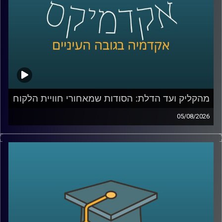
מהקליק ועד הדלת: הסודות שמאחורי חוויית הלקוח
05/08/2026
כולנו מזמינים היום כמעט הכול בלחיצת כפתור, אוכל, בגדים,
תרופות, אפילו את הקניות לסוף השבוע. אבל כמה מאיתנו
באמת חושבים על כל מה שקורה מהרגע שלחצנו על “הזמן”?
מי מחליט מה נראה ראשון באתר, איך בונים חוויית משתמש
שגורמת לנו לחזור שוב ושוב, ואיך משלבים בין טכנולוגיה,
דאטה, לוגיסטיקה ובעיקר הבנה של בני אדם?
כדי לדבר על כל זה נמצא איתי היום צביקה ביידא, לשעבר
מנכ”ל שופרסל אונליין, והיום Managing Director ושותף ב-