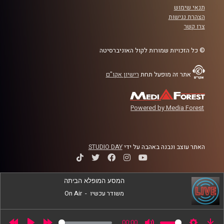
תנאי שימוש
לשנה הקרובה
הצהרת נגישות
צרו קשר
קרדיט תמונות:
AudioVersity
© כל הזכויות שמורות לקול האוניברסיטה
אתר זה מופעל תחת
רישיון אקו"ם
Powered by Media Forest
האתר עוצב ונבנה באהבה על ידי
STUDIO DAY
המסע המופלא הביתה
משודר עכשיו
-
On Air
00:00