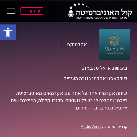
שידור חי
פתח סרגל
ל
ל
תוכן
תפריט
ראשי
ראשי
אקדמיקס
בהגשת:
אראל טננבאום
פודקאסט אקדמי בגובה העיניים.
שיחה אקדמית אחד על אחד עם אקדמאים מאוניברסיטת
רייכמן ומחוצה לו בשלל נושאים. תכנית קלילה, המייצרת שיח
אינטיליגנטי בגובה העיניים.
קרדיט תמונות:
AudioVersity