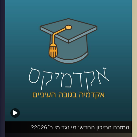
קשה לדמיין יום אחד בלעדיהן. יש המון דברים חיוביים
בשימוש ברשתות, למידה של דברים חדשים,
שמירה על קשר עם חברים, מציאת עבודה, אבל גם המון דברים
שליליים, אנחנו נחשפים לדברים שעושים לנו רע, מתגברים
יכולים לפתח הפרעות אכילה או דיכאון ועל אף שרובנו מבינים
את הנזקים הפוטנציאלים קשה לנו להתנתק או אפילו להמעיט
אז מה אפשר לעשות?
כדי לענות על השאלה הזו הצטרף אליי היום פרופ׳ צחי חייט,
ראש ההתמחות השיווקית בביה"ס סמי עופר לתקשורת.
קרדיט תמונות:
AudioVersity
המזרח התיכון החדש: מי נגד מי ב־2026?