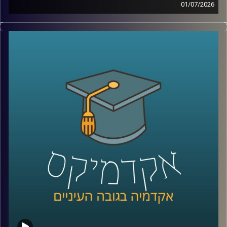
01/07/2026
יש בעולם מדינה עם כ-6 מיליון תושבים, ממשלה, מטבע, צבא,
קרדיט תמונות:
AudioVersity
דרכונים ובחירות דמוקרטיות. היא יציבה יותר מחלק מהמדינות
השכנות שלה, יושבת באחד המקומות האסטרטגיים ביותר
בעולם, בכניסה לים האדום, ועדיין, מבחינת רוב מדינות העולם,
היא פשוט לא קיימת.
היום אנחנו יוצאים להכיר את סומלילנד, מדינה שרוב האנשים
מעולם לא שמעו עליה, אבל ייתכן שבעשור הקרוב היא תהפוך
לשחקנית משמעותית בזירה הגיאופוליטית.
כדי להבין איך נראים החיים במדינה שלא קיימת רשמית, למה
המעצמות הגדולות מתחילות להתעניין בה, והאם גם לישראל יש
אינטרס שם, הצטרף אליי היום השגריר ד״ר חיים קורן, בית ספר
לאודר לממשל, דיפלומטיה ואסטרטגיה, אוניברסיטת רייכמן.
שגריר ישראל הראשון לדרום סודן ושגריר מצרים
קרדיט תמונות:
AudioVersity