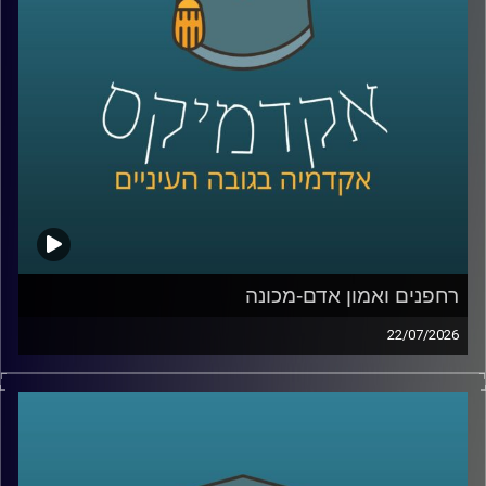
Manyone ישראל.
נדבר על מה באמת עומד מאחורי חוויית לקוח טובה, איך
ארגונים חושבים על חדשנות, ואיך בינה מלאכותית הולכת
לשנות את הדרך שבה כולנו קונים, עובדים ומקבלים החלטות
קרדיט תמונות:
AudioVersity
רחפנים ואמון אדם-מכונה
22/07/2026
אם לפני עשור היינו אומרים את המילה “רחפן”, כנראה שהיינו
חושבים על צילום מהאוויר או על גאדג’ט מגניב. היום התמונה
נראית אחרת לגמרי. רחפנים כבר בודקים תשתיות, מסייעים
באיתור נעדרים, מעבירים ציוד רפואי, משתתפים במלחמות,
ובמקרים מסוימים אפילו מסוגלים לבצע חלק מהמשימות