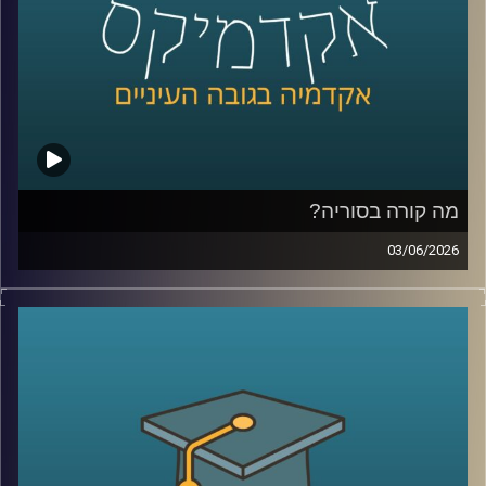
שפשוט נכנסים לפולימרקט כדי לראות “מה הסיכויים” ועל
הדרך גם מרוויחים כסף.
אז מה זה בכלל שוק חיזוי?
למה אנשים התחילו להאמין לפלטפורמות האלה יותר מלסקרים
ומומחים? מה קורה כשמיליארדי דולרים זורמים להימורים על
אירועים עולמיים? והאם יכול להיות שפלטפורמות כאלה כבר
לא רק מנבאות את המציאות, אלא גם מתחילות לעצב אותה?
מה קורה בסוריה?
כדי להבין את העולם הזה, נמצא איתנו היום פרופ’ צחי חייט
03/06/2026
מאוניברסיטת רייכמן, שחוקר חוכמת המונים, רשתות חברתיות
מה בעצם קורה היום בסוריה?
ואמינות מידע, ואחד החוקרים הבולטים בישראל בתחום שווקי
מי שולט שם? מי נלחם במי? איך טורקיה הפכה לשחקן כל כך
החיזוי
משמעותי? ומה בכלל נשאר מההשפעה של איראן וחיזבאללה?
קרדיט תמונות:
AudioVersity
נדמה שאחרי יותר מעשור של מלחמה, רוב הישראלים כבר
איבדו את היכולת להבין את התמונה.
אז היום ננסה לעשות סדר ולהבין איך נראה המזרח התיכון
החדש שנבנה ממש מעבר לגבול שלנו.