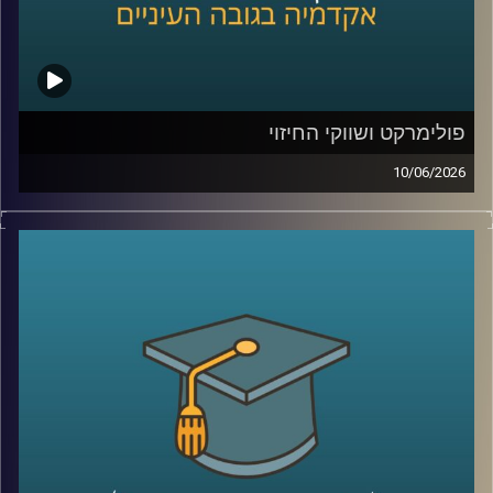
בייעוץ לממשלות, חברות בינלאומיות ומוסדות פיננסיים, יועץ
לבנק העולמי בפרויקטים גלובליים בתחומי אנרגיה ותשתיות.
קרדיט תמונות:
AudioVersity
פולימרקט ושווקי החיזוי
10/06/2026
האם ישו יחזור בשנת 2026?
האם תהיה תקיפה באיראן לפני סוף החודש?
האם ח’מנאי יודח מהשלטון?
האם טראמפ יזכה שוב בנשיאות?
והאם האנושות תגלה חיים מחוץ לכדור הארץ?
כל אלה היו הימורים אמיתיים בפלטפורמת
Polymarket
.
כן, אנשים ברחבי העולם שמים כסף אמיתי על העתיד. על
מלחמות, פוליטיקה, דת, אסונות ואפילו סוף העולם.
ובזמן שרובנו צורכים חדשות כדי להבין מה קורה, יש אנשים