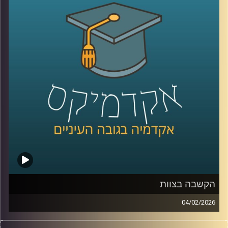
בכנסת, ובמקביל רואים פערים גדולים בין מוסדות, למשל 39%
בבית המשפט העליון, אז מה אפשר ללמוד מהמספרים, האם
זה משבר רגעי או מגמה ארוכה, למה אמון נהיה תלוי מחנה
פוליטי, ומה המשמעות של זה לתחושת הייצוג, לציות לחוק,
ולחוסן החברתי, כדי לעשות סדר הזמנו את פרופ׳ אמנון כוורי,
פרופסור חבר וראש המכון לחירות ואחריות בבית ספר לאודר
לממשל ודיפלומטיה באוניברסיטת רייכמן, וביחד ננסה להבין
מה עומד מאחורי הנתונים, מה המדינה והחברה יכולות לעשות
כדי לשקם את האמון שלנו?
קרדיט תמונות:
AudioVersity
הקשבה בצוות
04/02/2026
בעולם הניהול והחיים האישיים מדברים הרבה על תקשורת