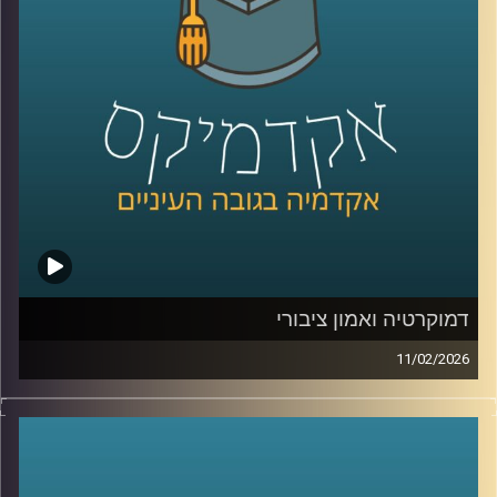
כמשאב כלכלי, בינה מלאכותית לניטור מגוון ביולוגי ושיתופי
פעולה גם כשאין שלום, יצאנו לראיין את האנשים שמעצבים
את העתיד הכחול של האזור .
בפרק הזה תשמעו קולות מהכנס, רעיונות גדולים, דילמות
אמיתיות, והרבה מאוד תשוקה לחבר בין מדע, קיימות וכלכלה.
קרדיט תמונות:
AudioVersity
דמוקרטיה ואמון ציבורי
11/02/2026
היום אנחנו נוגעים באחת השאלות הכי בוערות בדמוקרטיה, מה
זה בעצם אמון ציבורי, למה הוא כל כך חיוני לתפקוד של מדינה,
ומה קורה כשהוא נשחק, לפי דו״ח האמון מדצמבר 2025
התמונה מטרידה, רק 22% מביעים אמון בממשלה ורק 15%