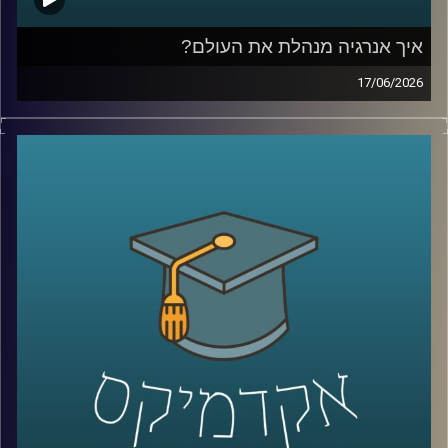
איך אנרגיה מנהלת את העולם?
17/06/2026
בשנים האחרונות אנחנו שומעים בלי סוף על משברי אנרגיה,
מחירי נפט, גז טבעי, מצרי הורמוז ומאבקי כוח בין מדינות, אבל
מאחורי כל הכותרות האלה מסתתר סיפור הרבה יותר גדול:
אנרגיה היא לא רק חשמל ודלק, היא כוח גיאופוליטי, כסף,
ביטחון לאומי והשפעה עולמית.
בפרק של היום נדבר על איך אנרגיה מעצבת את העולם
שאנחנו חיים בו, איך גילוי הגז שינה את המעמד של ישראל
במזרח התיכון, למה מצרים הפכה לשחקנית מרכזית בתחום,
ואיך שיתופי פעולה אנרגטיים יכולים להשפיע גם על יחסים
מדיניים ואזוריים.
איתנו היום ד״ר עמית מור, מנכ"ל משותף באקו-אנרג'י יעוץ
כלכלי אסטרטגי ומרצה באוניברסיטת רייכמן. מומחה בינ"ל
לכלכלת אנרגיה וסביבה, חשמל גז טבעי ונפט, בעל ניסיון עשיר