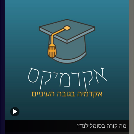
שהתחיל מדבק שלא היה מספיק חזק, מיקרוגל שהרעיון אליו
הגיע אחרי שחטיף שוקולד נמס בכיס של מהנדס שעבד על
רדאר, וארטיק שנולד כשילד שכח בחוץ כוס עם משקה ומקל
ערבוב בלילה קר.
על פניו, כל אלה נשמעים כמו מזל. אבל אולי זו רק חצי
מהתמונה. כי הרבה אנשים נתקלים בטעויות, בכישלונות
ובדברים לא צפויים, והשאלה היא מי יודע לעצור, להסתכל
עליהם אחרת, ולהפוך אותם לפריצת דרך.
האורח שלנו היום הוא מוטי שטנר, יזם סדרתי, משקיע ומרצה
באוניברסיטת רייכמן. יחד עם אחיו, פרופ׳ אורי שטנר, הוא כתב
את הספר “איך להיות מדען דיסרפטיבי”, שמנסה לשאול האם
פריצות דרך הן באמת עניין של גאונות ומזל, או שאפשר לפתח
צורת חשיבה, ואולי אפילו שיטה, שמגדילה את הסיכוי לזהות
שאלות גדולות, לערער על הנחות יסוד ולפרוץ את גבולות הידע
הקיים
בפרק הזה נדבר על הדרך שבה נולדות תגליות, על מה שמדע
יכול ללמוד מהייטק, על ההבדל בין חשיבה נועזת לחשיבה לא
מבוססת, ועל השאלה האם אפשר ללמד אנשים לחשוב בצורה
מה קורה בסומלילנד?
שמובילה לפריצות דרך