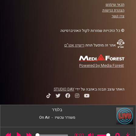
תנאי שימוש
לשנה הקרובה
הצהרת נגישות
צרו קשר
קרדיט תמונות:
AudioVersity
© כל הזכויות שמורות לקול האוניברסיטה
אתר זה מופעל תחת
רישיון אקו"ם
Powered by Media Forest
האתר עוצב ונבנה באהבה על ידי
STUDIO DAY
בלנדר
משודר עכשיו
-
On Air
00:00