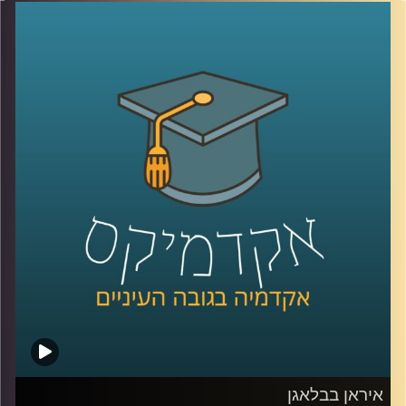
טובה, אבל הרבה פחות על הקשבה אמיתית, כזו שמשנה
דינמיקות, מערכות יחסים ותחושת ערך. הקשבה נתפסת
לעיתים כמיומנות רכה, אבל מחקר שנדבר עליו היום מראה
שהיא למעשה מנגנון עמוק שמכתיב אם צוותים ידברו וישתפו
ידע, ואם משפחות ירגישו מובנות או מתוסכלות. בפרק הזה
אנחנו מדברים על האופן שבו סגנון ההקשבה של מנהל, הורה
או בן משפחה מעצב את איכות הדיאלוג סביבו.
יחד עם ד״ר אסנת בוסקילה־ים, יועצת ארגונית ומרצה
באוניברסיטת רייכמן, נבחן למה הקשבה כל כך מאתגרת, למה
נאומים הם האויב שלה, ומה ההבדל בין הקשבה אישית,
הקשבה בצוות והקשבה במשפחה, ואיך שינוי קטן באופן
ההקשבה יכול לייצר שינוי גדול ביחסים?
קרדיט תמונות:
AudioVersity
איראן בבלאגן