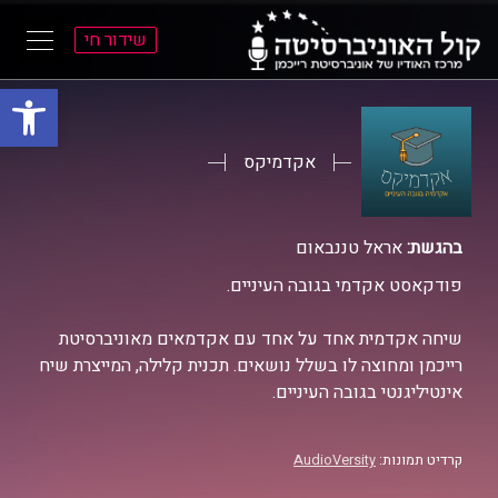
שידור חי
פתח סרגל
ל
ל
תוכן
תפריט
ראשי
ראשי
אקדמיקס
בהגשת:
אראל טננבאום
פודקאסט אקדמי בגובה העיניים.
שיחה אקדמית אחד על אחד עם אקדמאים מאוניברסיטת
רייכמן ומחוצה לו בשלל נושאים. תכנית קלילה, המייצרת שיח
אינטיליגנטי בגובה העיניים.
קרדיט תמונות:
AudioVersity