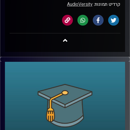
קרדיט תמונות:
AudioVersity