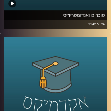
סוכרים ואנדומטריוזיס
21/01/2026
כשאנחנו חושבים על מחלות קשות כמו סרטן, אנחנו בדרך
כלל מדמיינים מוטציות, גנים ואולי גם כימותרפיה. אבל יש
שכבה אחרת, שקטה יותר, שקשה לראות אותה בעין, והיא יכולה
להיות ההבדל בין תא שהגוף מזהה כתא בעייתי, לבין תא
שמצליח להתחמק. זו שכבת הסוכרים, שרשראות זעירות
שעוטפות את התאים שלנו, כמו סוג של “תעודת זהות”
ביולוגית. כשהתעודה הזו משתנה, זה יכול להופיע בסרטן, אבל
זה יכול להופיע גם במחלות אחרות, למשל אנדומטריוזיס, מחלה
נפוצה וכואבת שלפעמים לוקח שנים עד שמקבלים עליה
אבחנה. והשאלה המרתקת היא האם אפשר לקחת את השינויים
האלה על פני התא ולהפוך אותם לשפה חדשה של רפואה, גם
לאבחון מוקדם יותר וגם לטיפול מדויק יותר.
היום בפרק אנחנו נכנסים לעולם הזה, עולם הגליקוביולוגיה
התרגומית, ונשאל איך הופכים שינוי קטן על פני תא לכלי