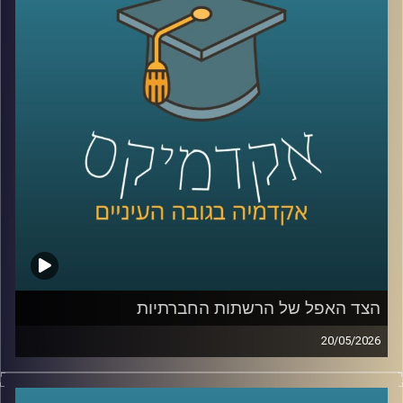
בינה מלאכותית כבר לא נמצאת רק במעבדות או במחקרים, היא
נכנסת אל תוך חדרי הטיפול, אל תוך רגעים של חוסר ודאות,
ולעיתים גם אל תוך ההחלטות הכי קריטיות שיש.
האם זה הופך את הרפואה למדויקת יותר, או דווקא משנה את
האופן שבו רופאים חושבים, שוקלים ומחליטים?
כדי להבין איך השינוי הזה נראה מבפנים, דווקא באחד
התחומים הכי רגישים ומורכבים ברפואה, עולם הלידות, נמצאת
איתנו היום פרופ’ אסנת ולפיש, מנהלת בית החולים לנשים
בבילינסון ומשנה לדיקן בית הספר לרפואה באוניברסיטת
רייכמן,
שנמצאת בחזית של שילוב טכנולוגיות מתקדמות ברפואה לצד
עבודה קלינית יומיומית בקבלת החלטות בזמן אמת.
הצד האפל של הרשתות החברתיות
קרדיט תמונות:
AudioVersity
20/05/2026
בשנים האחרונות, הרשתות החברתיות הפכו מפלטפורמה
שמקשרת בין אנשים בעיקר לדבר מרכזי בחיי רוב האנשים,