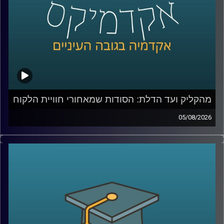
מהקליק ועד הדלת: הסודות שמאחורי חוויית הלקוח
05/08/2026
כולנו מזמינים היום כמעט הכול בלחיצת כפתור, אוכל, בגדים,
תרופות, אפילו את הקניות לסוף השבוע. אבל כמה מאיתנו
באמת חושבים על כל מה שקורה מהרגע שלחצנו על “הזמן”?
מי מחליט מה נראה ראשון באתר, איך בונים חוויית משתמש
שגורמת לנו לחזור שוב ושוב, ואיך משלבים בין טכנולוגיה,
דאטה, לוגיסטיקה ובעיקר הבנה של בני אדם?
כדי לדבר על כל זה נמצא איתי היום צביקה ביידא, לשעבר
מנכ”ל שופרסל אונליין, והיום Managing Director ושותף ב-