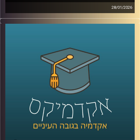
28/01/2026
מאז הפעם האחרונה שדיברנו עם ד׳׳ר מאיר ג׳בדנפר, איראן
חווה טלטלה עמוקה, מחאה מתמשכת, דיכוי אלים שבו נהרגו
עשרות אלפי אזרחים ברחובות, משברי מים וחשמל שפוגעים
בחיי היומיום, ותחושת קריסה של החוזה בין המשטר לציבור.
בפרק הזה ננסה להבין מה באמת קורה בתוך איראן היום, איך
נראית המחאה מבפנים, עד כמה המשטר מרגיש מאוים, ואיך כל
זה מתחבר גם לאזור, לישראל, ולמה שאנחנו רואים בכותרות.
אז כדי לדבר על כל זה, שב אלינו ד׳׳ר מאיר ג׳בדנפר, מומחה
לפוליטיקה עכשווית של איראן בבית הספר לאודר לממשל,
דיפלומטיה ואסטרטגיה באוניברסיטת רייכמן
קרדיט תמונות:
AudioVersity