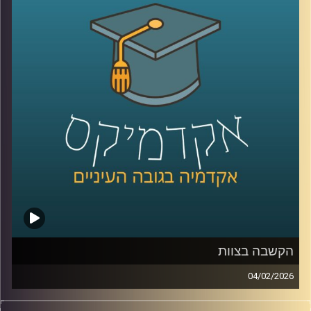
בכנסת, ובמקביל רואים פערים גדולים בין מוסדות, למשל 39%
בבית המשפט העליון, אז מה אפשר ללמוד מהמספרים, האם
זה משבר רגעי או מגמה ארוכה, למה אמון נהיה תלוי מחנה
פוליטי, ומה המשמעות של זה לתחושת הייצוג, לציות לחוק,
ולחוסן החברתי, כדי לעשות סדר הזמנו את פרופ׳ אמנון כוורי,
פרופסור חבר וראש המכון לחירות ואחריות בבית ספר לאודר
לממשל ודיפלומטיה באוניברסיטת רייכמן, וביחד ננסה להבין
מה עומד מאחורי הנתונים, מה המדינה והחברה יכולות לעשות
כדי לשקם את האמון שלנו?
קרדיט תמונות:
AudioVersity
הקשבה בצוות
04/02/2026
בעולם הניהול והחיים האישיים מדברים הרבה על תקשורת