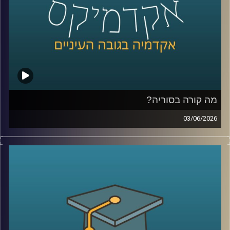
שפשוט נכנסים לפולימרקט כדי לראות “מה הסיכויים” ועל
הדרך גם מרוויחים כסף.
אז מה זה בכלל שוק חיזוי?
למה אנשים התחילו להאמין לפלטפורמות האלה יותר מלסקרים
ומומחים? מה קורה כשמיליארדי דולרים זורמים להימורים על
אירועים עולמיים? והאם יכול להיות שפלטפורמות כאלה כבר
לא רק מנבאות את המציאות, אלא גם מתחילות לעצב אותה?
מה קורה בסוריה?
כדי להבין את העולם הזה, נמצא איתנו היום פרופ’ צחי חייט
03/06/2026
מאוניברסיטת רייכמן, שחוקר חוכמת המונים, רשתות חברתיות
מה בעצם קורה היום בסוריה?
ואמינות מידע, ואחד החוקרים הבולטים בישראל בתחום שווקי
מי שולט שם? מי נלחם במי? איך טורקיה הפכה לשחקן כל כך
החיזוי
משמעותי? ומה בכלל נשאר מההשפעה של איראן וחיזבאללה?
קרדיט תמונות:
AudioVersity
נדמה שאחרי יותר מעשור של מלחמה, רוב הישראלים כבר
איבדו את היכולת להבין את התמונה.
אז היום ננסה לעשות סדר ולהבין איך נראה המזרח התיכון
החדש שנבנה ממש מעבר לגבול שלנו.