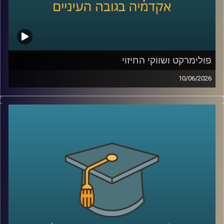
בייעוץ לממשלות, חברות בינלאומיות ומוסדות פיננסיים, יועץ
לבנק העולמי בפרויקטים גלובליים בתחומי אנרגיה ותשתיות.
קרדיט תמונות:
AudioVersity
פולימרקט ושווקי החיזוי
10/06/2026
האם ישו יחזור בשנת 2026?
האם תהיה תקיפה באיראן לפני סוף החודש?
האם ח’מנאי יודח מהשלטון?
האם טראמפ יזכה שוב בנשיאות?
והאם האנושות תגלה חיים מחוץ לכדור הארץ?
כל אלה היו הימורים אמיתיים בפלטפורמת
Polymarket
.
כן, אנשים ברחבי העולם שמים כסף אמיתי על העתיד. על
מלחמות, פוליטיקה, דת, אסונות ואפילו סוף העולם.
ובזמן שרובנו צורכים חדשות כדי להבין מה קורה, יש אנשים