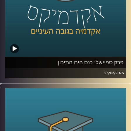
מה שקורה שם?
כדי להבין את כל זאת ועוד, נמצא איתנו היום אברי שכטר, מנהל
מכון ינאי לביטחון אנרגטי באוניברסיטת רייכמן
קרדיט תמונות:
AudioVersity
פרק ספיישל: כנס הים התיכון
25/02/2026
הקלטה מתוך השטח, מהכנס השמיני בנושא הים התיכון:
“כלכלה כחולה פורצת גבולות”, שהתקיים באוניברסיטת רייכמן .
יום שלם שבו מדענים, יזמים, קובעי מדיניות ואנשי שטח
נפגשו לדבר על הים, לא רק כמשאב טבע, אלא כזירת חדשנות,
כלכלה, ביטחון ושיתופי פעולה אזוריים.
בין מושבים על אנרגיה מתחדשת בים, חקלאות ימית, אצות