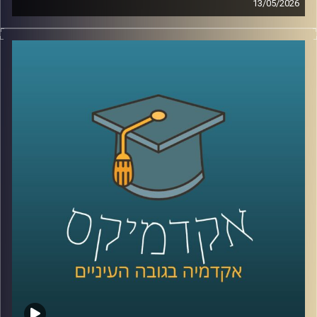
13/05/2026
לפני כמה שנים, רוב האנשים עוד הצליחו להבין פחות או יותר
מי נגד מי במזרח התיכון.
היום? נדמה שהכול כבר התבלגן.
איראן, חיזבאללה, חמאס, סוריה, טורקיה, ארצות הברית,
החות’ים, רוסיה, הסכמים, איומים, מלחמה רב־זירתית… ובין כל
הכותרות, הרבה אנשים פשוט איבדו את התמונה הגדולה.
אז בפרק הזה רצינו לעצור רגע ולעשות סדר.
להבין מה באמת קורה באזור שלנו, מה השתנה מאז השבעה
באוקטובר, ואיך נראית היום המפה האסטרטגית של המזרח
התיכון.
איתנו היום ד”ר שי הר-צבי, מרצה וחוקר בכיר במכון למדיניות
ואסטרטגיה ב־אוניברסיטת רייכמן, ולשעבר מנכ”ל בפועל של
המשרד לנושאים אסטרטגיים וראש זירה בחטיבת המחקר
באמ”ן.
וביחד ננסה להבין: האם איראן באמת מתקרבת לנשק גרעיני,