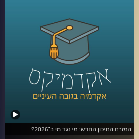
קשה לדמיין יום אחד בלעדיהן. יש המון דברים חיוביים
בשימוש ברשתות, למידה של דברים חדשים,
שמירה על קשר עם חברים, מציאת עבודה, אבל גם המון דברים
שליליים, אנחנו נחשפים לדברים שעושים לנו רע, מתגברים
יכולים לפתח הפרעות אכילה או דיכאון ועל אף שרובנו מבינים
את הנזקים הפוטנציאלים קשה לנו להתנתק או אפילו להמעיט
אז מה אפשר לעשות?
כדי לענות על השאלה הזו הצטרף אליי היום פרופ׳ צחי חייט,
ראש ההתמחות השיווקית בביה"ס סמי עופר לתקשורת.
קרדיט תמונות:
AudioVersity
המזרח התיכון החדש: מי נגד מי ב־2026?