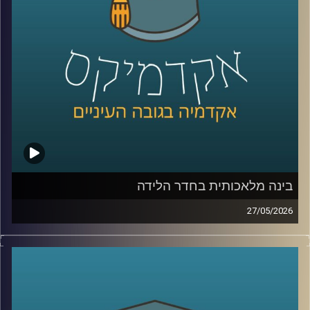
היום נארח את ד״ר מיכאל ברק, מרצה וחוקר בבית ספר לאודר
לממשל, דיפלומטיה ואסטרטגיה ב־אוניברסיטת רייכמן, וחוקר
בכיר ב־המכון למדיניות נגד טרור, מומחה לאיסלאם רדיקלי.
קרדיט תמונות:
AudioVersity
בינה מלאכותית בחדר הלידה
27/05/2026
הרפואה נמצאת היום באחת מנקודות המפנה המשמעותיות
ביותר בתולדותיה.
לא בגלל תרופה חדשה, ולא בגלל טכנולוגיה אחת, אלא בגלל
שינוי עמוק בדרך שבה מתקבלות החלטות.