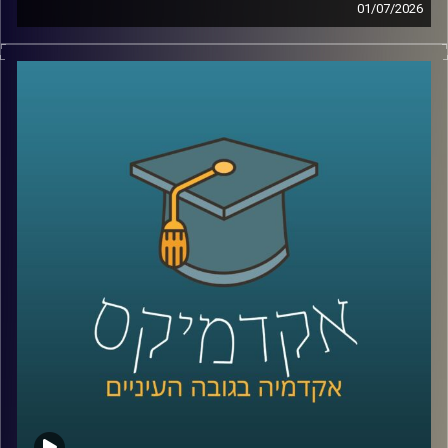
01/07/2026
יש בעולם מדינה עם כ-6 מיליון תושבים, ממשלה, מטבע, צבא,
קרדיט תמונות:
AudioVersity
דרכונים ובחירות דמוקרטיות. היא יציבה יותר מחלק מהמדינות
השכנות שלה, יושבת באחד המקומות האסטרטגיים ביותר
בעולם, בכניסה לים האדום, ועדיין, מבחינת רוב מדינות העולם,
היא פשוט לא קיימת.
היום אנחנו יוצאים להכיר את סומלילנד, מדינה שרוב האנשים
מעולם לא שמעו עליה, אבל ייתכן שבעשור הקרוב היא תהפוך
לשחקנית משמעותית בזירה הגיאופוליטית.
כדי להבין איך נראים החיים במדינה שלא קיימת רשמית, למה
המעצמות הגדולות מתחילות להתעניין בה, והאם גם לישראל יש
אינטרס שם, הצטרף אליי היום השגריר ד״ר חיים קורן, בית ספר
לאודר לממשל, דיפלומטיה ואסטרטגיה, אוניברסיטת רייכמן.
שגריר ישראל הראשון לדרום סודן ושגריר מצרים
קרדיט תמונות:
AudioVersity