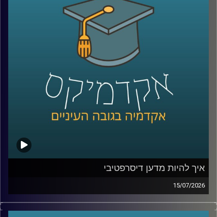
שלהם באופן עצמאי.
ככל שהמערכות האלה הופכות לחכמות יותר, עולה שאלה
הרבה יותר גדולה מרק מה הטכנולוגיה יודעת לעשות: האם
אנחנו יכולים לסמוך עליה? מתי אדם צריך לקבל את ההחלטה,
ומתי אפשר לתת למכונה לעשות את זה? ואם היא טועה, מי
בכלל אחראי?
על כל אלו נדבר עם ד״ר אביב בר זוהר, דוקטור למשפטים
בנושא חוקיות רחפנים אוטונומיים קטלניים ומשמעות
מעורבות האדם בחוג ההפעלה.
קרדיט תמונות:
AudioVersity
איך להיות מדען דיסרפטיבי
15/07/2026
הרבה מההמצאות שאנחנו מכירים התחילו בכלל מטעות.
פניצילין שנולד מצלחת פטרי שהתמלאה עובש, פוסט־איט