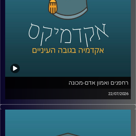
Manyone ישראל.
נדבר על מה באמת עומד מאחורי חוויית לקוח טובה, איך
ארגונים חושבים על חדשנות, ואיך בינה מלאכותית הולכת
לשנות את הדרך שבה כולנו קונים, עובדים ומקבלים החלטות
קרדיט תמונות:
AudioVersity
רחפנים ואמון אדם-מכונה
22/07/2026
אם לפני עשור היינו אומרים את המילה “רחפן”, כנראה שהיינו
חושבים על צילום מהאוויר או על גאדג’ט מגניב. היום התמונה
נראית אחרת לגמרי. רחפנים כבר בודקים תשתיות, מסייעים
באיתור נעדרים, מעבירים ציוד רפואי, משתתפים במלחמות,
ובמקרים מסוימים אפילו מסוגלים לבצע חלק מהמשימות