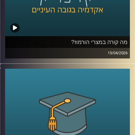
היום נדבר עם יונתן דייויס, סגן נשיא לקשרי חוץ וראש בית
הספר הבינלאומי ע״ש רפאל רקנאטי באוניברסיטת רייכמן,
שנמצא כבר שנים בדיוק בנקודת המפגש בין ישראל ליהדות
התפוצות.
מהשירות כחייל בודד בצנחנים, דרך שליחויות ברחבי העולם,
בברית המועצות לשעבר, בקייפטאון, בוסטון ורומא ועד
מה קורה במצרי הורמוז?
לעבודה יומיומית עם אלפי סטודנטים בינלאומיים, הוא רואה
15/04/2026
מקרוב איך העולם משתנה, ואיך צעירים יהודים מקבלים
בשבועות האחרונים אנחנו שומעים אמירות דרמטיות סביב
החלטות שמעצבות את העתיד שלהם.
מצרי הורמוז, דיבורים על מצור, איומים מצד איראן, ואפילו
אז מה באמת קורה היום בקמפוסים?
רמיזות לכך שייתכן ויש מוקשים במים.
ולמה יותר ויותר סטודנטים בוחרים דווקא להגיע לכאן?
אבל מה שמעניין הוא שלא צריך מלחמה בפועל כדי להזיז את
קרדיט תמונות:
AudioVersity
העולם, מספיק חשש.
איך מעבר ימי יחסית קטן מצליח להשפיע על מחירי האנרגיה,
על שרשראות אספקה, ובסוף גם על יוקר המחיה של כולנו?
ולמה גם מדינות שלא תלויות בו ישירות, עדיין מושפעות מכל