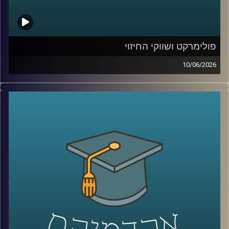
קרדיט תמונות:
AudioVersity
פולימרקט ושווקי החיזוי
10/06/2026
האם ישו יחזור בשנת 2026?
האם תהיה תקיפה באיראן לפני סוף החודש?
האם ח’מנאי יודח מהשלטון?
האם טראמפ יזכה שוב בנשיאות?
והאם האנושות תגלה חיים מחוץ לכדור הארץ?
כל אלה היו הימורים אמיתיים בפלטפורמת
Polymarket
.
כן, אנשים ברחבי העולם שמים כסף אמיתי על העתיד. על
מלחמות, פוליטיקה, דת, אסונות ואפילו סוף העולם.
ובזמן שרובנו צורכים חדשות כדי להבין מה קורה, יש אנשים
שפשוט נכנסים לפולימרקט כדי לראות “מה הסיכויים” ועל
הדרך גם מרוויחים כסף.