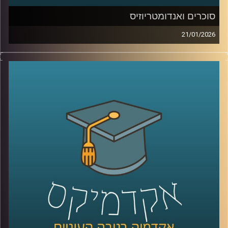
סוכרים ואנדומטריוזיס
21/01/2026
כשאנחנו חושבים על מחלות קשות כמו סרטן, אנחנו בדרך
כלל מדמיינים מוטציות, גנים ואולי גם כימותרפיה. אבל יש
שכבה אחרת, שקטה יותר, שקשה לראות אותה בעין, והיא יכולה
להיות ההבדל בין תא שהגוף מזהה כתא בעייתי, לבין תא
שמצליח להתחמק. זו שכבת הסוכרים, שרשראות זעירות
שעוטפות את התאים שלנו, כמו סוג של “תעודת זהות”
ביולוגית. כשהתעודה הזו משתנה, זה יכול להופיע בסרטן, אבל
זה יכול להופיע גם במחלות אחרות, למשל אנדומטריוזיס, מחלה
נפוצה וכואבת שלפעמים לוקח שנים עד שמקבלים עליה
אבחנה. והשאלה המרתקת היא האם אפשר לקחת את השינויים
האלה על פני התא ולהפוך אותם לשפה חדשה של רפואה, גם
לאבחון מוקדם יותר וגם לטיפול מדויק יותר.
היום בפרק אנחנו נכנסים לעולם הזה, עולם הגליקוביולוגיה
התרגומית, ונשאל איך הופכים שינוי קטן על פני תא לכלי
שעוזר לנו לזהות מחלה מוקדם יותר או לתקוף אותה