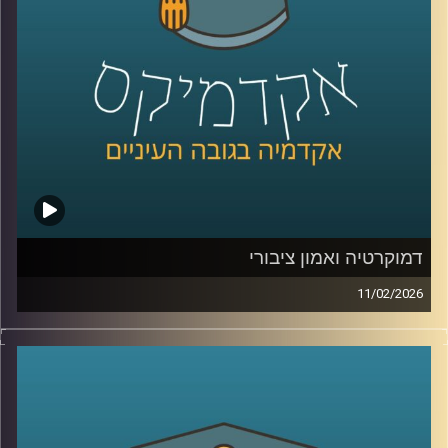
את העתיד הכחול של האזור .
בפרק הזה תשמעו קולות מהכנס, רעיונות גדולים, דילמות
אמיתיות, והרבה מאוד תשוקה לחבר בין מדע, קיימות וכלכלה.
קרדיט תמונות:
AudioVersity
דמוקרטיה ואמון ציבורי
11/02/2026
היום אנחנו נוגעים באחת השאלות הכי בוערות בדמוקרטיה, מה
זה בעצם אמון ציבורי, למה הוא כל כך חיוני לתפקוד של מדינה,
ומה קורה כשהוא נשחק, לפי דו״ח האמון מדצמבר 2025
התמונה מטרידה, רק 22% מביעים אמון בממשלה ורק 15%
בכנסת, ובמקביל רואים פערים גדולים בין מוסדות, למשל 39%
בבית המשפט העליון, אז מה אפשר ללמוד מהמספרים, האם