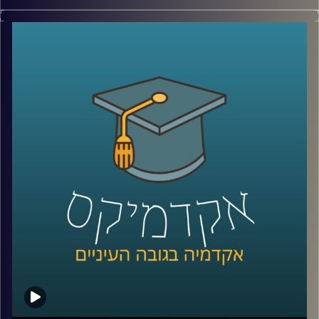
יש בעולם מדינה עם כ-6 מיליון תושבים, ממשלה, מטבע, צבא,
קרדיט תמונות:
AudioVersity
דרכונים ובחירות דמוקרטיות. היא יציבה יותר מחלק מהמדינות
השכנות שלה, יושבת באחד המקומות האסטרטגיים ביותר
בעולם, בכניסה לים האדום, ועדיין, מבחינת רוב מדינות העולם,
היא פשוט לא קיימת.
היום אנחנו יוצאים להכיר את סומלילנד, מדינה שרוב האנשים
מעולם לא שמעו עליה, אבל ייתכן שבעשור הקרוב היא תהפוך
לשחקנית משמעותית בזירה הגיאופוליטית.
כדי להבין איך נראים החיים במדינה שלא קיימת רשמית, למה
המעצמות הגדולות מתחילות להתעניין בה, והאם גם לישראל יש
אינטרס שם, הצטרף אליי היום השגריר ד״ר חיים קורן, בית ספר
לאודר לממשל, דיפלומטיה ואסטרטגיה, אוניברסיטת רייכמן.
שגריר ישראל הראשון לדרום סודן ושגריר מצרים
קרדיט תמונות:
AudioVersity