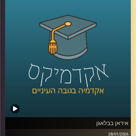
לעיתים כמיומנות רכה, אבל מחקר שנדבר עליו היום מראה
שהיא למעשה מנגנון עמוק שמכתיב אם צוותים ידברו וישתפו
ידע, ואם משפחות ירגישו מובנות או מתוסכלות. בפרק הזה
אנחנו מדברים על האופן שבו סגנון ההקשבה של מנהל, הורה
או בן משפחה מעצב את איכות הדיאלוג סביבו.
יחד עם ד״ר אסנת בוסקילה־ים, יועצת ארגונית ומרצה
באוניברסיטת רייכמן, נבחן למה הקשבה כל כך מאתגרת, למה
נאומים הם האויב שלה, ומה ההבדל בין הקשבה אישית,
הקשבה בצוות והקשבה במשפחה, ואיך שינוי קטן באופן
ההקשבה יכול לייצר שינוי גדול ביחסים?
קרדיט תמונות:
AudioVersity
איראן בבלאגן
28/01/2026