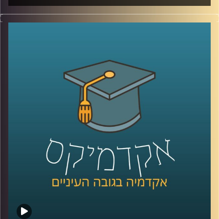
מאז הפעם האחרונה שדיברנו עם ד׳׳ר מאיר ג׳בדנפר, איראן
חווה טלטלה עמוקה, מחאה מתמשכת, דיכוי אלים שבו נהרגו
עשרות אלפי אזרחים ברחובות, משברי מים וחשמל שפוגעים
בחיי היומיום, ותחושת קריסה של החוזה בין המשטר לציבור.
בפרק הזה ננסה להבין מה באמת קורה בתוך איראן היום, איך
נראית המחאה מבפנים, עד כמה המשטר מרגיש מאוים, ואיך כל
זה מתחבר גם לאזור, לישראל, ולמה שאנחנו רואים בכותרות.
אז כדי לדבר על כל זה, שב אלינו ד׳׳ר מאיר ג׳בדנפר, מומחה
לפוליטיקה עכשווית של איראן בבית הספר לאודר לממשל,
דיפלומטיה ואסטרטגיה באוניברסיטת רייכמן
קרדיט תמונות:
AudioVersity