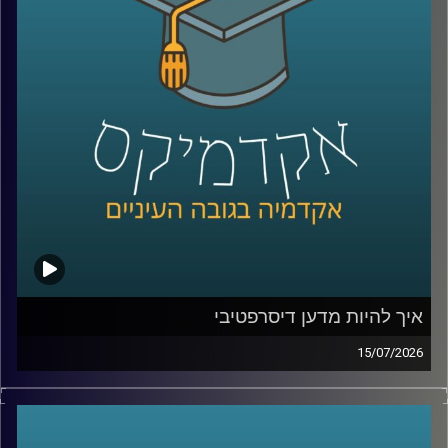
ככל שהמערכות האלה הופכות לחכמות יותר, עולה שאלה
הרבה יותר גדולה מרק מה הטכנולוגיה יודעת לעשות: האם
אנחנו יכולים לסמוך עליה? מתי אדם צריך לקבל את ההחלטה,
ומתי אפשר לתת למכונה לעשות את זה? ואם היא טועה, מי
בכלל אחראי?
על כל אלו נדבר עם ד״ר אביב בר זוהר, דוקטור למשפטים
בנושא חוקיות רחפנים אוטונומיים קטלניים ומשמעות
מעורבות האדם בחוג ההפעלה.
קרדיט תמונות:
AudioVersity
איך להיות מדען דיסרפטיבי
15/07/2026
הרבה מההמצאות שאנחנו מכירים התחילו בכלל מטעות.
פניצילין שנולד מצלחת פטרי שהתמלאה עובש, פוסט־איט
שהתחיל מדבק שלא היה מספיק חזק, מיקרוגל שהרעיון אליו