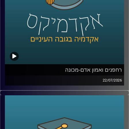
נדבר על מה באמת עומד מאחורי חוויית לקוח טובה, איך
ארגונים חושבים על חדשנות, ואיך בינה מלאכותית הולכת
לשנות את הדרך שבה כולנו קונים, עובדים ומקבלים החלטות
קרדיט תמונות:
AudioVersity
רחפנים ואמון אדם-מכונה
22/07/2026
אם לפני עשור היינו אומרים את המילה “רחפן”, כנראה שהיינו
חושבים על צילום מהאוויר או על גאדג’ט מגניב. היום התמונה
נראית אחרת לגמרי. רחפנים כבר בודקים תשתיות, מסייעים
באיתור נעדרים, מעבירים ציוד רפואי, משתתפים במלחמות,
ובמקרים מסוימים אפילו מסוגלים לבצע חלק מהמשימות
שלהם באופן עצמאי.