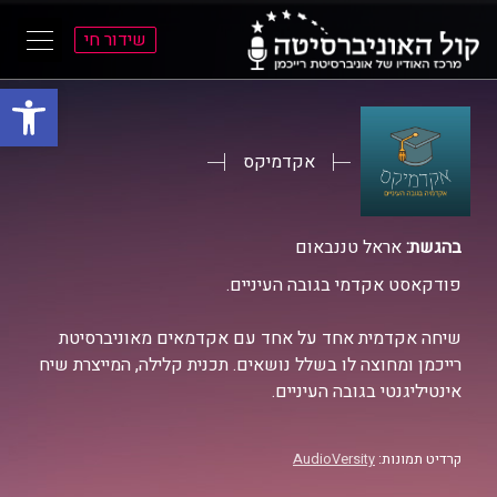
שידור חי
פתח סרגל
ל
ל
תוכן
תפריט
ראשי
ראשי
אקדמיקס
בהגשת:
אראל טננבאום
פודקאסט אקדמי בגובה העיניים.
שיחה אקדמית אחד על אחד עם אקדמאים מאוניברסיטת
רייכמן ומחוצה לו בשלל נושאים. תכנית קלילה, המייצרת שיח
אינטיליגנטי בגובה העיניים.
קרדיט תמונות:
AudioVersity