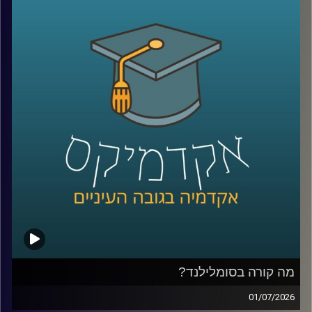
הגיע אחרי שחטיף שוקולד נמס בכיס של מהנדס שעבד על
רדאר, וארטיק שנולד כשילד שכח בחוץ כוס עם משקה ומקל
ערבוב בלילה קר.
על פניו, כל אלה נשמעים כמו מזל. אבל אולי זו רק חצי
מהתמונה. כי הרבה אנשים נתקלים בטעויות, בכישלונות
ובדברים לא צפויים, והשאלה היא מי יודע לעצור, להסתכל
עליהם אחרת, ולהפוך אותם לפריצת דרך.
האורח שלנו היום הוא מוטי שטנר, יזם סדרתי, משקיע ומרצה
באוניברסיטת רייכמן. יחד עם אחיו, פרופ׳ אורי שטנר, הוא כתב
את הספר “איך להיות מדען דיסרפטיבי”, שמנסה לשאול האם
פריצות דרך הן באמת עניין של גאונות ומזל, או שאפשר לפתח
צורת חשיבה, ואולי אפילו שיטה, שמגדילה את הסיכוי לזהות
שאלות גדולות, לערער על הנחות יסוד ולפרוץ את גבולות הידע
הקיים
בפרק הזה נדבר על הדרך שבה נולדות תגליות, על מה שמדע
יכול ללמוד מהייטק, על ההבדל בין חשיבה נועזת לחשיבה לא
מבוססת, ועל השאלה האם אפשר ללמד אנשים לחשוב בצורה
מה קורה בסומלילנד?
שמובילה לפריצות דרך
01/07/2026