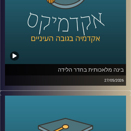
לממשל, דיפלומטיה ואסטרטגיה ב־אוניברסיטת רייכמן, וחוקר
בכיר ב־המכון למדיניות נגד טרור, מומחה לאיסלאם רדיקלי.
קרדיט תמונות:
AudioVersity
בינה מלאכותית בחדר הלידה
27/05/2026
הרפואה נמצאת היום באחת מנקודות המפנה המשמעותיות
ביותר בתולדותיה.
לא בגלל תרופה חדשה, ולא בגלל טכנולוגיה אחת, אלא בגלל
שינוי עמוק בדרך שבה מתקבלות החלטות.
בינה מלאכותית כבר לא נמצאת רק במעבדות או במחקרים, היא