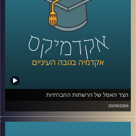
נכנסת אל תוך חדרי הטיפול, אל תוך רגעים של חוסר ודאות,
ולעיתים גם אל תוך ההחלטות הכי קריטיות שיש.
האם זה הופך את הרפואה למדויקת יותר, או דווקא משנה את
האופן שבו רופאים חושבים, שוקלים ומחליטים?
כדי להבין איך השינוי הזה נראה מבפנים, דווקא באחד
התחומים הכי רגישים ומורכבים ברפואה, עולם הלידות, נמצאת
איתנו היום פרופ’ אסנת ולפיש, מנהלת בית החולים לנשים
בבילינסון ומשנה לדיקן בית הספר לרפואה באוניברסיטת
רייכמן,
שנמצאת בחזית של שילוב טכנולוגיות מתקדמות ברפואה לצד
עבודה קלינית יומיומית בקבלת החלטות בזמן אמת.
הצד האפל של הרשתות החברתיות
קרדיט תמונות:
AudioVersity
20/05/2026
בשנים האחרונות, הרשתות החברתיות הפכו מפלטפורמה
שמקשרת בין אנשים בעיקר לדבר מרכזי בחיי רוב האנשים,
קשה לדמיין יום אחד בלעדיהן. יש המון דברים חיוביים