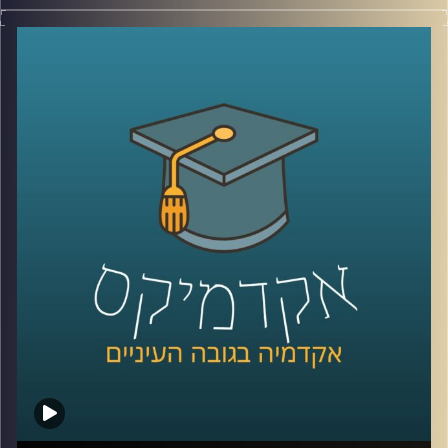
לפני כמה שנים, רוב האנשים עוד הצליחו להבין פחות או יותר
מי נגד מי במזרח התיכון.
היום? נדמה שהכול כבר התבלגן.
איראן, חיזבאללה, חמאס, סוריה, טורקיה, ארצות הברית,
החות’ים, רוסיה, הסכמים, איומים, מלחמה רב־זירתית… ובין כל
הכותרות, הרבה אנשים פשוט איבדו את התמונה הגדולה.
אז בפרק הזה רצינו לעצור רגע ולעשות סדר.
להבין מה באמת קורה באזור שלנו, מה השתנה מאז השבעה
באוקטובר, ואיך נראית היום המפה האסטרטגית של המזרח
התיכון.
איתנו היום ד”ר שי הר-צבי, מרצה וחוקר בכיר במכון למדיניות
ואסטרטגיה ב־אוניברסיטת רייכמן, ולשעבר מנכ”ל בפועל של
המשרד לנושאים אסטרטגיים וראש זירה בחטיבת המחקר
באמ”ן.
וביחד ננסה להבין: האם איראן באמת מתקרבת לנשק גרעיני,
מה מצבו האמיתי של חיזבאללה, האם חמאס עדיין שולט בעזה,