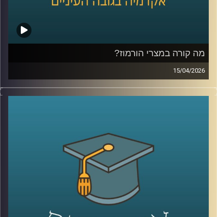
הספר הבינלאומי ע״ש רפאל רקנאטי באוניברסיטת רייכמן,
שנמצא כבר שנים בדיוק בנקודת המפגש בין ישראל ליהדות
התפוצות.
מהשירות כחייל בודד בצנחנים, דרך שליחויות ברחבי העולם,
בברית המועצות לשעבר, בקייפטאון, בוסטון ורומא ועד
מה קורה במצרי הורמוז?
לעבודה יומיומית עם אלפי סטודנטים בינלאומיים, הוא רואה
15/04/2026
מקרוב איך העולם משתנה, ואיך צעירים יהודים מקבלים
בשבועות האחרונים אנחנו שומעים אמירות דרמטיות סביב
החלטות שמעצבות את העתיד שלהם.
מצרי הורמוז, דיבורים על מצור, איומים מצד איראן, ואפילו
אז מה באמת קורה היום בקמפוסים?
רמיזות לכך שייתכן ויש מוקשים במים.
ולמה יותר ויותר סטודנטים בוחרים דווקא להגיע לכאן?
אבל מה שמעניין הוא שלא צריך מלחמה בפועל כדי להזיז את
קרדיט תמונות:
AudioVersity
העולם, מספיק חשש.
איך מעבר ימי יחסית קטן מצליח להשפיע על מחירי האנרגיה,
על שרשראות אספקה, ובסוף גם על יוקר המחיה של כולנו?
ולמה גם מדינות שלא תלויות בו ישירות, עדיין מושפעות מכל
מה שקורה שם?