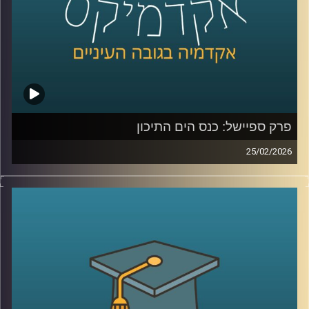
כדי להבין את כל זאת ועוד, נמצא איתנו היום אברי שכטר, מנהל
מכון ינאי לביטחון אנרגטי באוניברסיטת רייכמן
קרדיט תמונות:
AudioVersity
פרק ספיישל: כנס הים התיכון
25/02/2026
הקלטה מתוך השטח, מהכנס השמיני בנושא הים התיכון:
“כלכלה כחולה פורצת גבולות”, שהתקיים באוניברסיטת רייכמן .
יום שלם שבו מדענים, יזמים, קובעי מדיניות ואנשי שטח
נפגשו לדבר על הים, לא רק כמשאב טבע, אלא כזירת חדשנות,
כלכלה, ביטחון ושיתופי פעולה אזוריים.
בין מושבים על אנרגיה מתחדשת בים, חקלאות ימית, אצות
כמשאב כלכלי, בינה מלאכותית לניטור מגוון ביולוגי ושיתופי
פעולה גם כשאין שלום, יצאנו לראיין את האנשים שמעצבים