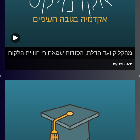
מהקליק ועד הדלת: הסודות שמאחורי חוויית הלקוח
05/08/2026
כולנו מזמינים היום כמעט הכול בלחיצת כפתור, אוכל, בגדים,
תרופות, אפילו את הקניות לסוף השבוע. אבל כמה מאיתנו
באמת חושבים על כל מה שקורה מהרגע שלחצנו על “הזמן”?
מי מחליט מה נראה ראשון באתר, איך בונים חוויית משתמש
שגורמת לנו לחזור שוב ושוב, ואיך משלבים בין טכנולוגיה,
דאטה, לוגיסטיקה ובעיקר הבנה של בני אדם?
כדי לדבר על כל זה נמצא איתי היום צביקה ביידא, לשעבר
מנכ”ל שופרסל אונליין, והיום Managing Director ושותף ב-
Manyone ישראל.