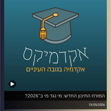
בשימוש ברשתות, למידה של דברים חדשים,
שמירה על קשר עם חברים, מציאת עבודה, אבל גם המון דברים
שליליים, אנחנו נחשפים לדברים שעושים לנו רע, מתגברים
יכולים לפתח הפרעות אכילה או דיכאון ועל אף שרובנו מבינים
את הנזקים הפוטנציאלים קשה לנו להתנתק או אפילו להמעיט
אז מה אפשר לעשות?
כדי לענות על השאלה הזו הצטרף אליי היום פרופ׳ צחי חייט,
ראש ההתמחות השיווקית בביה"ס סמי עופר לתקשורת.
קרדיט תמונות:
AudioVersity
המזרח התיכון החדש: מי נגד מי ב־2026?
13/05/2026