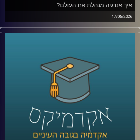
איך אנרגיה מנהלת את העולם?
17/06/2026
בשנים האחרונות אנחנו שומעים בלי סוף על משברי אנרגיה,
מחירי נפט, גז טבעי, מצרי הורמוז ומאבקי כוח בין מדינות, אבל
מאחורי כל הכותרות האלה מסתתר סיפור הרבה יותר גדול:
אנרגיה היא לא רק חשמל ודלק, היא כוח גיאופוליטי, כסף,
ביטחון לאומי והשפעה עולמית.
בפרק של היום נדבר על איך אנרגיה מעצבת את העולם
שאנחנו חיים בו, איך גילוי הגז שינה את המעמד של ישראל
במזרח התיכון, למה מצרים הפכה לשחקנית מרכזית בתחום,
ואיך שיתופי פעולה אנרגטיים יכולים להשפיע גם על יחסים
מדיניים ואזוריים.
איתנו היום ד״ר עמית מור, מנכ"ל משותף באקו-אנרג'י יעוץ
כלכלי אסטרטגי ומרצה באוניברסיטת רייכמן. מומחה בינ"ל
לכלכלת אנרגיה וסביבה, חשמל גז טבעי ונפט, בעל ניסיון עשיר
בייעוץ לממשלות, חברות בינלאומיות ומוסדות פיננסיים, יועץ
לבנק העולמי בפרויקטים גלובליים בתחומי אנרגיה ותשתיות.