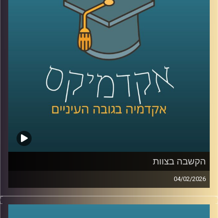
זה משבר רגעי או מגמה ארוכה, למה אמון נהיה תלוי מחנה
פוליטי, ומה המשמעות של זה לתחושת הייצוג, לציות לחוק,
ולחוסן החברתי, כדי לעשות סדר הזמנו את פרופ׳ אמנון כוורי,
פרופסור חבר וראש המכון לחירות ואחריות בבית ספר לאודר
לממשל ודיפלומטיה באוניברסיטת רייכמן, וביחד ננסה להבין
מה עומד מאחורי הנתונים, מה המדינה והחברה יכולות לעשות
כדי לשקם את האמון שלנו?
קרדיט תמונות:
AudioVersity
הקשבה בצוות
04/02/2026
בעולם הניהול והחיים האישיים מדברים הרבה על תקשורת
טובה, אבל הרבה פחות על הקשבה אמיתית, כזו שמשנה
דינמיקות, מערכות יחסים ותחושת ערך. הקשבה נתפסת