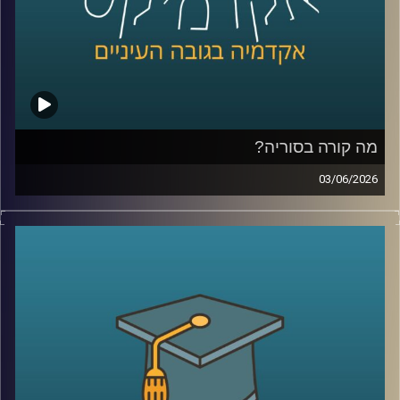
אז מה זה בכלל שוק חיזוי?
למה אנשים התחילו להאמין לפלטפורמות האלה יותר מלסקרים
ומומחים? מה קורה כשמיליארדי דולרים זורמים להימורים על
אירועים עולמיים? והאם יכול להיות שפלטפורמות כאלה כבר
לא רק מנבאות את המציאות, אלא גם מתחילות לעצב אותה?
מה קורה בסוריה?
כדי להבין את העולם הזה, נמצא איתנו היום פרופ’ צחי חייט
03/06/2026
מאוניברסיטת רייכמן, שחוקר חוכמת המונים, רשתות חברתיות
מה בעצם קורה היום בסוריה?
ואמינות מידע, ואחד החוקרים הבולטים בישראל בתחום שווקי
מי שולט שם? מי נלחם במי? איך טורקיה הפכה לשחקן כל כך
החיזוי
משמעותי? ומה בכלל נשאר מההשפעה של איראן וחיזבאללה?
קרדיט תמונות:
AudioVersity
נדמה שאחרי יותר מעשור של מלחמה, רוב הישראלים כבר
איבדו את היכולת להבין את התמונה.
אז היום ננסה לעשות סדר ולהבין איך נראה המזרח התיכון
החדש שנבנה ממש מעבר לגבול שלנו.
היום נארח את ד״ר מיכאל ברק, מרצה וחוקר בבית ספר לאודר