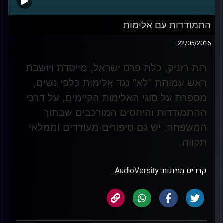
התמודדות עם אלימות
22/05/2016
רות רזניק, כלת פרס ישראל, מייסדת ויושבת
ראש עמותת "לא" נגד אלימות כלפי נשים,
מספרת על סוגי האלימות הקיימים, על דרכי
ההתמודדות והיחסים המורכבים שבתוך
המשפחה. יש גם סיפורים מעודדים וממלאי
תקווה
.
קרדיט תמונות:
AudioVersity