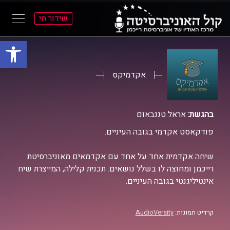
שידור חי
פתח סרגל
ל
ל
תוכן
תפריט
ראשי
ראשי
אקדמיקס
בהגשת:
אראל טננבאום
פודקאסט אקדמי בגובה העיניים.
שיחה אקדמית אחד על אחד עם אקדמאים מאוניברסיטת
רייכמן ומחוצה לו בשלל נושאים. תכנית קלילה, המייצרת שיח
אינטיליגנטי בגובה העיניים.
קרדיט תמונות:
AudioVersity