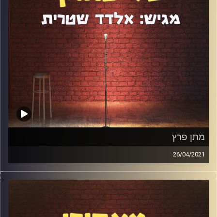
מתן פרץ
26/04/2021
מתן פרץ הוא סטנדאפיסט ואושיית רשת עם עשרות אלפי
עוקבים. הוא פרץ לתודעה בעקבות "פרויקט קליזו" שהשתתף
בו ביוטיוב ועשה התקדמות מטאורית ובלתי רגילה בסטנדאפ
תוך פחות מ-3 שנים. דיברנו על החזרה בשאלה, על הומור
כפיצוי, על תקופת הקורונה ועל מופע היחיד שמתן יוצא איתו