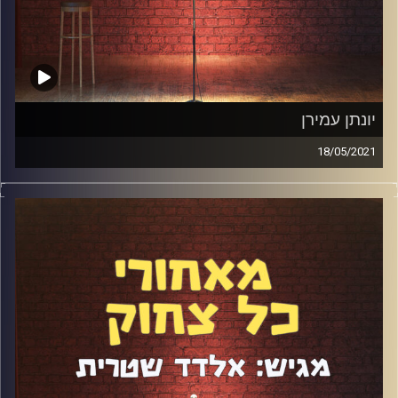
יונתן עמירן
18/05/2021
פרק שנקטע באמצע בגלל אזעקה עוד לא היה לנו
בפודקאסט. העדפתי לא לקטוע את השידור ולהמשיך מיד
לאחר מכן. בכל זאת, מדובר בפרק ה-99 והאורח המוכשר
והמצחיק יונתן עמירן ישב איתי באולפן. דיברנו קצת על
"המצב", על השנה האחרונה, על סטנדאפ "מסורתי" אל מול
"אלטרנטיבי", על חרדות, הפודקאסט של יונתן, ואלבום
הסטנדאפ שהוא הוציא.
קרדיט תמונות:
אלדד שטרית