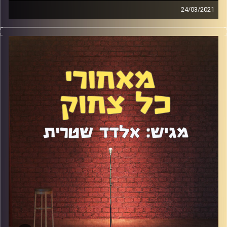
24/03/2021
אייל רוזנברג עשה סטנדאפ לראשונה בגיל 13 וכבר אז ידע
שזה הכיוון שלו בחיים. הוא התחיל להגיע למועדונים מיד אחרי
השירות הצבאי ומאז לא חדל. צפוי לכם פרק עם שלל תובנות,
רעיונות וביקורות על הסטנדאפ בארץ, על מועדוני הסטנדאפ,
על התנהלות של סטנדאפיסטים ומה לא בעצם. פרק חובה לכל
חובב סטנדאפ שרוצה להכיר את הקרביים של התחום הזה.
קרדיט תמונות:
אלדד שטרית