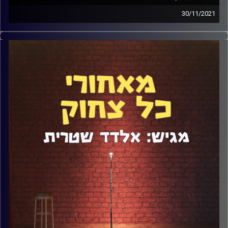
30/11/2021
אליהו ברוך הוא סטנדאפיסט ואושיית טיק טוק. דיברנו על
החיים בחדרי אמנים, הדרך הלא שגרתית שבה הוא התחיל את
קריירת הסטנדאפ שלו, סטנדאפ בימי קורונה, ועוד מלא. קבלו
את פרק #107.
קרדיט תמונות:
אלדד שטרית