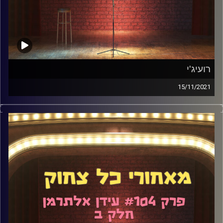
רועיג'י
15/11/2021
רועיג'י הוא קומיקאי בדנ"א שלו. הוא מופיע כבר יותר מעשור
ועושה קומדיה בסגנון קצת שונה ממה שאתם מכירים. דיברנו
על הסגנון הזה, איך הוא התפתח, ומה האתגרים והיתרונות.
דיברנו גם על דיכאונות, הבדלים בין מועדוני הסטנדאפ בארץ
ועוד מלא.
קרדיט תמונות:
אלדד שטרית