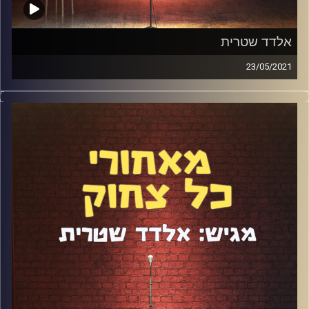
אלדד שטרית
23/05/2021
מוכנים? הפרק ה-100 הגיע! אחרי 99 פרקים בהם ראיין את
מיטב הקומיקאים בישראל, הגיע תורו של אלדד שטרית
להתראיין ולענות על השאלות של אלי חביב ולאה לב. במשך
יותר משעתיים הוא פתח את הכל: מאחורי הקלעים של
הפודקאסט, החזרה בשאלה, הסטנדאפ, כתיבה, חרדות, סמים,
אלכוהול ומה לא בעצם. תבלו.
קרדיט תמונות:
אלדד שטרית