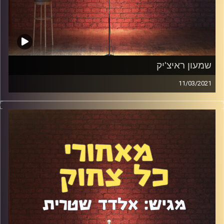
שמעון ראיצ'יק
11/03/2021
הנה זה בא. אחרי עוד הפוגת סגר/קורונה/עוצר מגיע הפרק
ה-93 עם שמעון ראיצ'יק – הסטנדאפיסט עם הכינור. שמעון
הוא קומיקאי מיוחד ונדיר בנוף הסצנה הישראלית. יש לו קצב
משלו, סגנון משלו, ואפילו כינור שאיתו הוא עולה לבמה. דיברנו
על השינויים הגדולים שהוא עבר בשנה האחרונה, על ההורות
המתקרבת, על מדע, כתיבה ועוד.
קרדיט תמונות:
אלדד שטרית