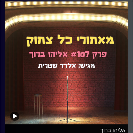
ופתיחות מוחלטת, גם צחוק, גם רצינות, וגם כניסה לעומק בכל
הקשור לאישיות המרואיין. בקיצור, חגיגה. נועה אנג'ל היא
קומיקאית, יוצרת, כותבת ואשת רדיו. דיברנו על חרדות, CBD,
טיפולים פסיכולוגיים, התמכרויות, חוסר ביטחון, איך הילדות
מעצבת את מי שאנחנו כקומיקאים בוגרים ועוד מלא.
קרדיט תמונות:
אלדד שטרית
אליהו ברוך