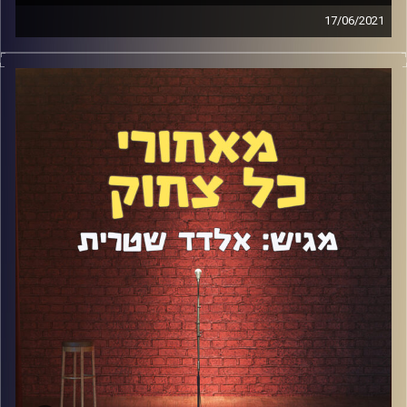
17/06/2021
יונה קפח היא תופעת סטנדאפ עם סיפור שנלקח מהאגדות.
תוך 4 שנים היא מוכרת כרטיסים להופעות בכל הארץ, מופיעה
עם עדי אשכנזי ומפציצה בפינת טלוויזיה אצל שי שטרן. דיברנו
על הדרך שהיא עשתה, על מה שמייחד אותה, על העבודה
במחלבה, על הופעות זום בקורונה, פעילות ברשתות החברתיות
ועוד מלא.
קרדיט תמונות:
אלדד שטרית