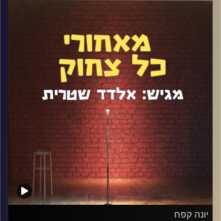
שנים וזה היה הפרק ה-4 של התכנית, כשהאורחים עדיין שאלו
"מה זה פודקאסט"? בזמנו דיברנו בעיקר על ניהול מועדון
הסטנדאפ פקטורי, אבל מאז ארז הפך לאבא, עבר את שנת
הקורונה עם עסק סגור ואפילו הסטנדאפ שלו השתנה קצת.
דיברנו על כל זה בפרק ה-102. תהנו
קרדיט תמונות:
אלדד שטרית
יונה קפח