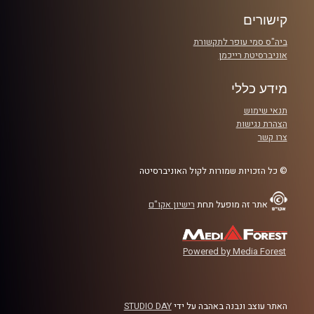
דיברנו על החיבור שלו לאוכל, לאסטירה, לקומדיה ועוד. קבלו
קישורים
את פרק #91
ביה"ס סמי עופר לתקשורת
אוניברסיטת רייכמן
קרדיט תמונות:
אלדד שטרית
מידע כללי
תנאי שימוש
הצהרת נגישות
צרו קשר
© כל הזכויות שמורות לקול האוניברסיטה
אתר זה מופעל תחת
רישיון אקו"ם
Powered by Media Forest
האתר עוצב ונבנה באהבה על ידי
STUDIO DAY