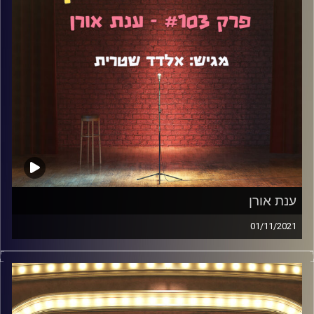
ענת אורן
01/11/2021
ענת אורן היא סטנדאפיסטית, תסריטאית ושחקנית. אתם מכירים
אותה בזכות התפקיד והכתיבה הנהדרת שלה לסדרה "רון", עליה
דיברנו קצת במהלך הפודקאסט. דיברנו גם על הנישואין
הטריים, על הבאת ילדים לעולם, על נשיות, על גירושין, הבגרות