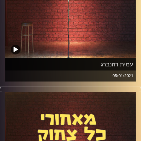
עמית רוזנברג
05/01/2021
עמית רוזנברג גילה שסטנדאפ הוא הייעוד שלו בחיים רק בגיל
37, ומאז הוא עובד בלי הפסקה. דיברנו על מוסר העבודה
המטורף שלו, כל כתיבה בזמנים קבועים, חימומים, השפעות
הקורונה ועוד מלא. קבלו את פרק #92
קרדיט תמונות:
אלדד שטרית