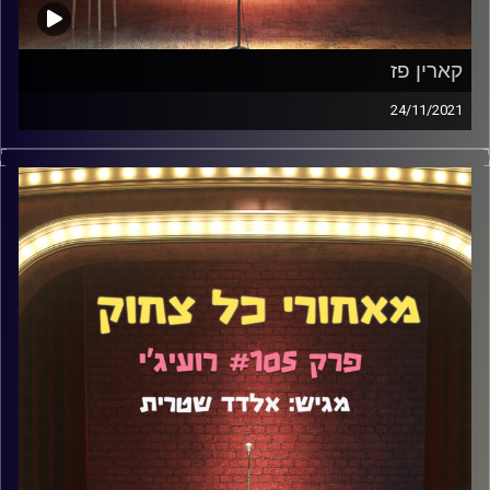
קארין פז
24/11/2021
וואו, זה היה פרק שונה לגמרי מכל 105 הפרקים שקדמו לו.
קארין פז ואני דיברנו על מילים שאסור להגיד, על המוות של
חבר שלה, על הפרעת אישיות נרקיסיסטית (היא מאובחנת), על
התקופה שלה בארה"ב, שם היא נתקעה, במהלך הקורונה, על
כתיבה עם אחרים, על מרמור של סטנדאפיסטים ועוד הרבה.
תכינו את האוזניות.
קרדיט תמונות:
אלדד שטרית