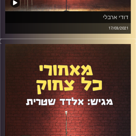
דודי ארבלי
17/03/2021
פנו לעצמכם שעה והאזינו לשיחה הנהדרת שהייתה לי עם דודי
ארבלי. היו שם כנות, רגישות, פתיחות וגם לא מעט נוסטלגיה
ומחשבות על העתיד. דיברנו על השנה האחרונה והשינויים
שהיא חוללה, על האתגרים שסטנדאפיסטים מתמודדים איתם
ועל הדרך המעניינת שדודי עשה מסטנדאפיסט בבמות
הפתוחות למי שיש לו מופע יחיד וליינים שהוא מנהל במקביל
לעבודה בסטנדאפ פקטורי. היה אש
קרדיט תמונות:
אלדד שטרית