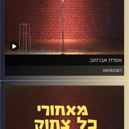
אפרת אברמוב
04/05/2021
אפרת אברמוב היא תסריטאית, מנחה וקומיקאית. בנוסף לכל זה
היא שחקנית פוקר מחוננת. דיברנו על היחסים המורכבים שלה
עם עולם הסטנדאפ, על פוקר והדמיון שלו לסטנדאפ, הטרדות
מיניות במועדוני סטנדאפ ועוד מלא.
קרדיט תמונות:
אלדד שטרית