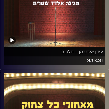
עידן אלתרמן – חלק ב'
08/11/2021
בשונה מחלק א' של השיחה עם עידן אלתרמן, לפני יותר
משנתיים, הפעם לא היו שאלות שתוכננו מראש והשיחה זרמה
בטבעיות לאן שהרגע לקח אותנו. דיברנו הרבה על מוזיקה,
תהליך בניית המופע החדש של עידן, הטיול שלו בלונדון
והמופע של ריקי ג'רווייס, וכרגיל עוד הרבה מאוד.
קרדיט תמונות: אלדד שטרית