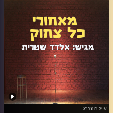
סגנון כתיבה ייחודי וסיפור חיים מרתק. דיברנו על חרדה ודכאון,
על פוליטיקלי קורקט, על יציאה מהארון, על דת ואמונה, על
רשתות חברתיות ועוד מלא.
קרדיט תמונות:
אלדד שטרית
אייל רוזנברג